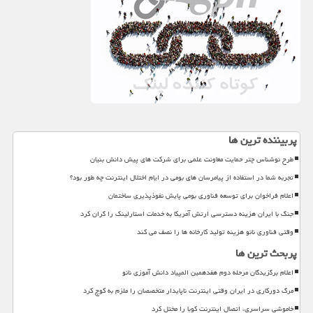
پربیننده ترین ها
طرح نوشناس چتر حمایت معاونت علمی برای شرکت های پیش دانش بنیان
تجربه شما در استفاده از پیامرسان های بومی در ایام اختلال اینترنت چه طور بود؟
اعلام فراخوان برای توسعه فناوری بومی پایش نفوذپذیری ساختمان
جنگ با ایران هزینه دسترسی ارتش آمریکا به خدمات استارلینک را گران کرد
وقتی فناوری نانو هزینه تولید کارخانه ها را نصف می کند
پربحث ترین ها
اعلام برگزیدگان مرحله دوم هفدهمین المپیاد دانش آموزی نانو
مرگ دورکاری در ایران وقتی اینترنت ناپایدار متخصصان را ملزم به کوچ کرد
خاموشی سراسری، اتصال اینترنت کوبا را مختل کرد