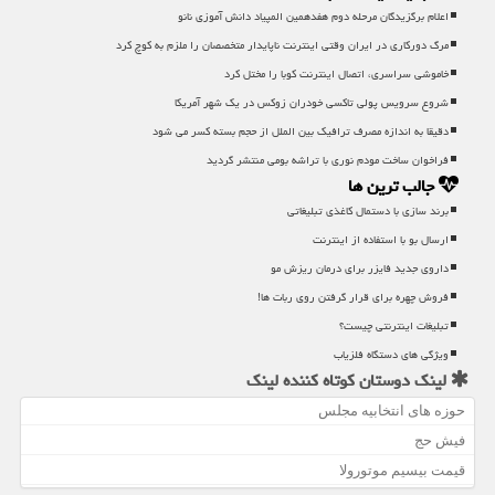
اعلام برگزیدگان مرحله دوم هفدهمین المپیاد دانش آموزی نانو
مرگ دورکاری در ایران وقتی اینترنت ناپایدار متخصصان را ملزم به کوچ کرد
خاموشی سراسری، اتصال اینترنت کوبا را مختل کرد
شروع سرویس پولی تاکسی خودران زوکس در یک شهر آمریکا
دقیقا به اندازه مصرف ترافیک بین الملل از حجم بسته کسر می شود
فراخوان ساخت مودم نوری با تراشه بومی منتشر گردید
جالب ترین ها
برند سازی با دستمال كاغذی تبلیغاتی
ارسال بو با استفاده از اینترنت
داروی جدید فایزر برای درمان ریزش مو
فروش چهره برای قرار گرفتن روی ربات ها!
تبلیغات اینترنتی چیست؟
ویژگی های دستگاه فلزیاب
لینک دوستان كوتاه كننده لینك
حوزه های انتخابیه مجلس
فیش حج
قیمت بیسیم موتورولا