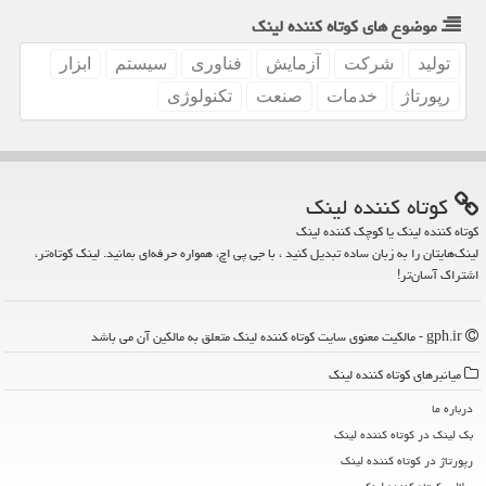
موضوع های كوتاه كننده لینك
تولید
شركت
آزمایش
فناوری
سیستم
ابزار
رپورتاژ
خدمات
صنعت
تكنولوژی
كوتاه كننده لینك
کوتاه کننده لینک یا کوچک کننده لینک
لینک‌هایتان را به زبان ساده تبدیل کنید ، با جی پی اچ، همواره حرفه‌ای بمانید. لینک کوتاه‌تر،
اشتراک آسان‌تر!
gph.ir - مالکیت معنوی سایت كوتاه كننده لینك متعلق به مالکین آن می باشد
میانبرهای كوتاه كننده لینك
درباره ما
بک لینک در كوتاه كننده لینك
رپورتاژ در كوتاه كننده لینك