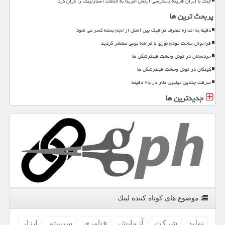
جنگ با ایران هزینه دسترسی ارتش آمریکا به خدمات استارلینک را گران کرد
پربحث ترین ها
دقیقا به اندازه مصرف ترافیک بین الملل از حجم بسته کسر می شود
فراخوان ساخت مودم نوری با تراشه بومی منتشر گردید
خردسالان در تونل وحشت فیلترشکن ها
کودکان در تونل وحشت فیلترشکن ها
سرقت چندین میلیون دلار در ۲۵ دقیقه
جدیدترین ها
موضوع های كوتاه كننده لینك
تولید
شركت
آزمایش
فناوری
سیستم
ابزار