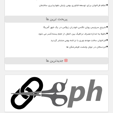
اعلام فراخوان برای توسعه فناوری بومی پایش نفوذپذیری ساختمان
پربحث ترین ها
شروع سرویس پولی تاکسی خودران زوکس در یک شهر آمریکا
دقیقا به اندازه مصرف ترافیک بین الملل از حجم بسته کسر می شود
فراخوان ساخت مودم نوری با تراشه بومی منتشر گردید
خردسالان در تونل وحشت فیلترشکن ها
جدیدترین ها