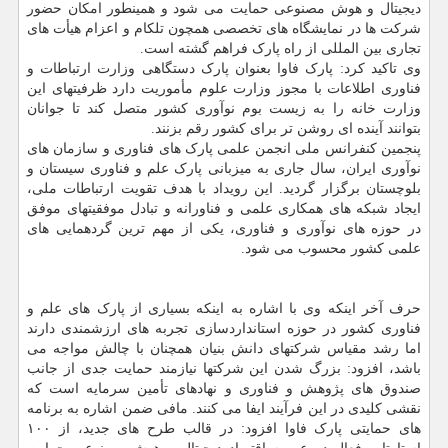
دیجیتال و هوش مصنوعی حمایت می شود و همینطور امکان حضور
شرکت ها در نمایشگاه های تخصصی همچون تلکام و اعزام هیأت های
تجاری بین المللی از راه پارک فراهم گشته است.
وی تاکید کرد: پارک فاوا بعنوان پارک دستگاهی وزارت ارتباطات و
فناوری اطلاعات با مجوز وزارت علوم مأموریت دارد ظرفیتهای این
وزارت خانه را به زیست بوم نوآوری کشور متصل کند تا جوانان
بتوانند آینده ای روشن تر برای کشور رقم بزنند.
پنجمین کنفرانس ملی انجمن علمی پارک های فناوری و سازمان های
نوآوری ایران، سال جاری به میزبانی پارک علم و فناوری سیستان و
بلوچستان برگزار گردید. این رویداد با هدف تقویت ارتباطات ملی،
ایجاد شبکه های همکاری علمی و فناورانه و تبادل موفقیتهای موفق
در حوزه های نوآوری و فناوری، یکی از مهم ترین گردهمایی های
علمی کشور محسوب می شود.
حرف آخر اینکه وی با اشاره به اینکه بسیاری از پارک های علم و
فناوری کشور در حوزه استانداردسازی تجربه های ارزشمندی دارند
اما رشد مقیاس شرکتهای دانش بنیان همچنان با چالش مواجه می
باشد، افزود: بزرگ شدن این شرکتها نیازمند حمایت جدی از جانب
صندوق های پژوهش و فناوری و نهادهای تأمین سرمایه است که
نقشی کلیدی در این فرآیند ایفا می کنند. مافی ضمن اشاره به برنامه
های حمایتی پارک فاوا افزود: در قالب طرح های جدید، از ۱۰۰