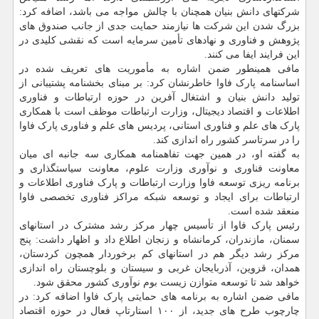
شرکتهای دانش بنیان همچنان با چالش مواجه می باشد، اضافه کرد:
بزرگ شدن این شرکت ها نیازمند حمایت جدی از جانب صندوق های
پژوهش و فناوری و نهادهای تأمین سرمایه است که نقشی کلیدی در
این فرایند ایفا می کنند.
مافی همینطور ضمن اشاره به مأموریت های تعریف شده در
اساسنامه پارک فاوا خاطرنشان کرد: بر مبنای بخشنامه پشتیبانی از
تولید دانش بنیان و اشتغال آفرین در حوزه ارتباطات و فناوری
اطلاعات و اقتصاد دیجیتال، وزارت ارتباطات موظف است با همکاری
پارک های علم و فناوری استانی، پردیس های علم و فناوری پارک فاوا
را در سرتاسر کشور راه اندازی کند.
به گفته او، در همین جهت تفاهمنامه همکاری سه جانبه ای میان
معاونت فناوری و نوآوری وزارت علوم، معاونت سیاستگذاری و
برنامه ریزی توسعه فاوا وزارت ارتباطات و پارک فناوری اطلاعات و
ارتباطات برای ایجاد و توسعه شبکه مراکز فناوری تخصصی فاوا
منعقد شده است.
رئیس پارک فاوا از تأسیس چهار مرکز رشد مشترک در استانهای
سمنان، مازندران، کرمانشاه و زنجان اطلاع داد و اظهار داشت: پنج
مرکز رشد دیگر هم در استانهای کم برخوردار همچون کردستان،
همدان، قزوین، آذربایجان غربی و سیستان و بلوچستان راه اندازی
خواهد شد تا توسعه متوازن زیست بوم نوآوری کشور محقق شود.
مافی ضمن اشاره به برنامه های حمایتی پارک فاوا اضافه کرد: در
چارچوب طرح های جدید، از ۱۰۰ استارتاپ فعال در حوزه اقتصاد