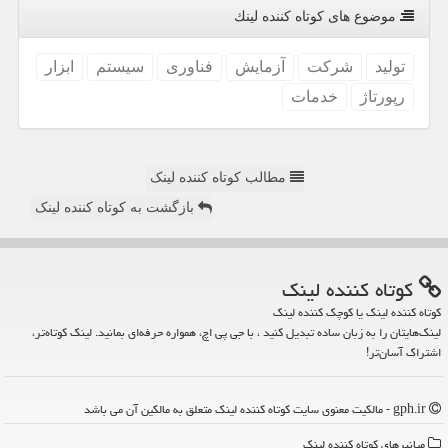
موضوع های كوتاه كننده لینك
تولید
شركت
آزمایش
فناوری
سیستم
ابزار
رپورتاژ
خدمات
مطالب کوتاه کننده لینک
بازگشت به کوتاه کننده لینک
كوتاه كننده لینك
کوتاه کننده لینک یا کوچک کننده لینک
لینک‌هایتان را به زبان ساده تبدیل کنید ، با جی پی اچ، همواره حرفه‌ای بمانید. لینک کوتاه‌تر،
اشتراک آسان‌تر!
gph.ir - مالکیت معنوی سایت كوتاه كننده لینك متعلق به مالکین آن می باشد
میانبرهای كوتاه كننده لینك