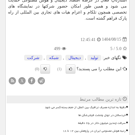
استارتاپ فعال در عرصه اقتصاد دیجیتال و هوش مصنوعی حمایت
می شود و همین طور امکان حضور شرکتها در نمایشگاه های
تخصصی همچون تلکام و اعزام هیات های تجاری بین المللی از راه
پارک فراهم گشته است.
1404/08/15
12:45:41
499
5
/
5.0
تگهای خبر:
تولید
,
دیجیتال
,
شبكه
,
شركت
این مطلب را می پسندید؟
(0)
(1)
X
تازه ترین مطالب مرتبط
دقیقا به اندازه مصرف ترافیک بین الملل از حجم بسته کسر می شود
خردسالان در تونل وحشت فیلترشکن ها
سرقت چندین میلیون دلار در ۲۵ دقیقه
رتبه هوش مصنوعی ایران در پژوهش بین ۱۲ تا ۱۸