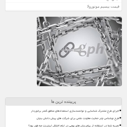
قیمت بیسیم موتورولا
پربیننده ترین ها
اجرای طرح مشترک شناسایی و توانمندسازی استعدادهای مناطق کمتر برخوردار
طرح نوشناس چتر حمایت معاونت علمی برای شرکت های پیش دانش بنیان
تجربه شما در استفاده از پیامرسان های بومی در ایام اختلال اینترنت چه طور بود؟