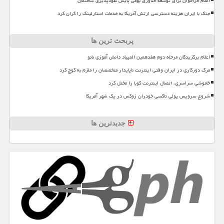
اعلام فراخوان برای توسعه فناوری بومی پایش نفوذپذیری ساختمان
جنگ با ایران هزینه دسترسی ارتش آمریکا به خدمات استارلینک را گران کرد
پربحث ترین ها
اعلام برگزیدگان مرحله دوم هفدهمین المپیاد دانش آموزی نانو
مرگ دورکاری در ایران وقتی اینترنت ناپایدار متخصصان را ملزم به کوچ کرد
خاموشی سراسری، اتصال اینترنت کوبا را مختل کرد
شروع سرویس پولی تاکسی خودران زوکس در یک شهر آمریکا
جدیدترین ها