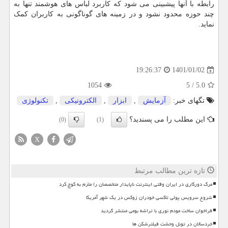
رابطه با آنها پیشبینی می شود که کاربرد لباس های هوشمند تنها به
چند حوزه محدود نشود و در زمینه های گوناگونی به کاربران کمک
نماید.
1401/01/02
19:26:37
1054
5
/
5.0
تگهای خبر:
آزمایش
,
ابزار
,
الكترونیكی
,
تكنولوژی
این مطلب را می پسندید؟
(0)
(1)
X
تازه ترین مطالب مرتبط
مرگ دورکاری در ایران وقتی اینترنت ناپایدار متخصصان را ملزم به کوچ کرد
شروع سرویس پولی تاکسی خودران زوکس در یک شهر آمریکا
فراخوان ساخت مودم نوری با تراشه بومی منتشر گردید
خردسالان در تونل وحشت فیلترشکن ها