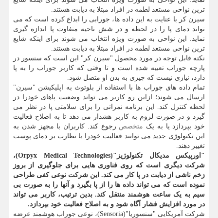
ترین نواحی مستعد لطمه در افراد مبتلا به دیابت هستند.
سیرن کر با عنایت به این داده ها، جورابی را ابداع کرده است که می
تواند دمای پا را در لحظه و در شش ناحیه متفاوت پا اندازه گیری
نماید. این نواحی به صورت ویژه انتخاب می شوند برای اینکه شایع
ترین نواحی مستعد لطمه در افراد مبتلا به دیابت هستند.
نکته قابل توجه در مورد محصول "سیرن کر" این است که سنسور در
پارچه جوراب تعبیه شده است و تا وقتی که کاربر جوراب را به پا
دارد، نیازی نیست که چیزی به بدن او متصل شود.
تمام داده های جوراب ها با استفاده از بلوتوث به اپلیکیشن "سیرن"
ارسال می شوند؛ ازاین رو کاربر می تواند وضعیت پاهای خودرا در
لحظه کنترل کند. این برنامه نمراتی را برای سلامتی پا در نظر می
گیرد و در صورت لزوم به کاربر هشدار می دهد تا به اصلاح فعالیت
خود بپردازد یا به یک
متخصص
رجوع کند. کاربران با مجهز شدن به
این تکنولوژی جدید می توانند فعالیت خودرا با نظارت بر دمای پوست
تغییر دهند.
"اورپیکس مدیکال تکنولوژیز"(Orpyx Medical Technologies)،
شرکت دیگری است که روی فناوری هایی برای جلوگیری از بروز
زخم ناشی از دیابت در پا کار می کند. این شرکت نوعی کفی طراحی
نموده است که می تواند داده ها را از پا بگیرد و آنها را به صورت بی
سیم به یک ساعت هوشمند منتقل کند. بدین ترتیب، کاربر می تواند
در مورد افزایش فشار آگاه شود و به اصلاح فعالیت خود بپردازد.
شرکت آمریکایی "سنسوریا"(Sensoria)، نوعی جوراب هوشمند عرضه