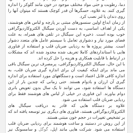
دما، رطوبت و حتی مواد مختلف موجود در خون مانند گلوکز را اندازه
گیری کنند. به علاوه، حسگرها آن قدر کوچک هستند که میتوان آنها را
روی دندان یا لنز نصب کرد.
از زمان ابداع اولین سنسورهای مبتنی بر پارچه و لباس های هوشمند،
یکی از اهداف اساسی، به دست آوردن سیگنال الکتروکاردیوگرافی
خوب بوده است. ذخیره این سیگنال در تلفن های همراه، به علت
فضای مورد نیاز و دشواری تعامل با سیستم عامل های متعدد دشوار
است. بیشتر پروژه ها به ردیابی ضربان قلب و استفاده از فناوری
هایی با استانداردهای کاملا تعریف شده محدود شده اند که مشکلات
در ارتباط با قابلیت همکاری و هزینه را حل کرده اند.
با این حال، سیگنال الکتروکاردیوگرافی، پرمصرف ترین سیگنال باقی
می ماند برای اینکه کیفیت آن برای اندازه گیری ضربان قلب، به
اندازه کافی قابل اعتماد است و دستگاههای مورد استفاده برای اندازه
گیری آن ارزان و بادوام هستند. حتی زمانی که چندین بار از این
دستگاه ها استفاده شود، می توانند تا یک سال بدون تعویض باتری
دوام بیاورند. این فناوری در خیلی از لباس های هوشمند فقط برای
ردیابی ضربان قلب استفاده می شود.
علاوه بر دستگاه هایی که قادر به دریافت سیگنال های
الکتروکاردیوگرافی هستند، فناوری های دیگری نیز توسعه یافته اند که
بر تشخیص تغییرات در حجم خون مبتنی هستند.
از این روش در دستبند و ساعت هوشمند برای ردیابی ضربان قلب
استفاده می شود. شرکت هایی مانند اپل،
گوگل
و سامسونگ نیز