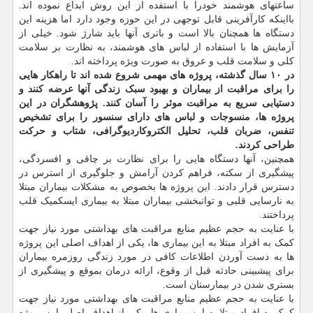
ساعتهای هوشمند خودرا با استفده از این روش ابداع نموده اند.
بااینکه کارآفرینی قابل توجهی در این حوزه وجود دارد اما هزینه این
دستگاه ها همچنان بالا است و باتری آنها باید شارژ شود. خیلی از
آزمایش ها با استفاده از لباس های هوشمند، به نظارت بر سلامت
کلی و سلامت قلب و عروق به صورت ویژه پرداخته اند.
در ۱۰ سال گذشته، پروژه های مهمی شروع شده اند تا راهکار هایی
را برای مراقبت از بیماران و بهبود سبک زندگی آنها عرضه کنند و
دستیابی سریع به مراقبت موثر را آسان کنند. پژوهشگران در این
پروژه ها، منسوجات و لباس های دارای سنسور را برای تشخیص
تنفس، ضربان قلب، تحلیل الکتروکاردیوگرافی، شتاب و حرکت
طراحی کردند.
همچنین، آنها دستگاه هایی را برای نظارت بر چاقی و افسردگی،
پیشگیری از سکته، فراهم کردن آرامش و جلوگیری از استرس در
دسترس قرار دادند. این پروژه ها بخصوص به مشکلات بیماران مبتلا
به نارسایی قلبی و توانبخشی بیماران مبتلا به بیماری ایسکمیک قلب
پرداختند.
با عنایت به حجم عظیم منابع مراقبت های بهداشتی مورد نیاز جهت
کمک به افراد مبتلا به این بیماری ها، یکی از اهداف اصلی این پروژه
ها به دست آوردن اطلاعات کافی در مورد زندگی روزمره بیماران
برای پیشبینی حادثه قبل از وقوع، ارائه درمان بموقع و پیشگیری از
بستری شدن در بیمارستان است.
با عنایت به حجم عظیم منابع مراقبت های بهداشتی مورد نیاز جهت
کمک به افراد مبتلا به این بیماری ها، یکی از اهداف اصلی این پروژه