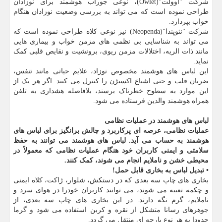
شرکت "اوولت"(Owlet)، نوعی جوراب هوشمند برای نوزادان
طراحی نموده است که می تواند به بررسی وضعیت نوزادان هنگام
خواب بپردازد.
شرکت "نئوپندا"(Neopenda) نیز نوعی کلاه طراحی نموده است که
می تواند به شناسایی بی نظمی های مزمن خواب و بیماری هایی
مانند ذات الریه، اختلالات مزمن ریوی، برونشیت و نقایص قلبی کمک
نماید.
این لباس های هوشمند مخصوص نوزاد، علایم حیاتی مانند تنفس،
ضربان قلب و حتی اشباع اکسیژن را کنترل می کنند. اگر هر یک از
این موارد به سطوح خطرناک برسند، بلافاصله هشداری به تلفن
همراه هوشمند والدین فرستاده می شود.
لباس های هوشمند در عملیات نظامی
عملیات نظامی، عرصه ای پرکاربرد و چالش برانگیز برای لباس های
هوشمند به حساب می آید. لباس های هوشمند می توانند به حفظ
سلامتی و ایمنی کاربران خود هنگام عملیات نظامی که معمولاً در
محیطی خشن و ناملایم انجام می شوند، کمک کنند.
• تبدیل لباس به بخاری قابل حمل!
بخاری های چاپ سه بعدی که در دستکش، شلوار، ژاکت، کلاه ایمنی
و چکمه تعبیه می شوند، می توانند کاربران خودرا در هوای سرد و
ناملایم، گرم نگه دارند. در این بخاری های چاپ سه بعدی، از
جوهرهای رسانا متشکل از نقره و کربن استفاده می شود و گرما
حدودا به هر نوع پارچه ای منتقل می گردد.