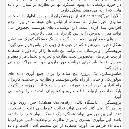
در حوزه پزشکی، به بهبود عملکرد آنها در نظارت بر بیماران و داده
هایی که ارائه می دهند، بستگی دارد.
"آلان آنتین"(Alan Antin)، از پژوهشگران این پروژه اظهار داشت: در
سالهای اخیر، تمایل به استفاده از لباس های هوشمند در بین مردم
افزایش پیدا کرده است. این پوشیدنی های هوشمند بخصوص می
توانند میزان پذیرش را در بین کاربران بی میل بالا برند.
داده های جمع آوری شده با حسگرها، در یک دستگاه کوچک مستطیل
شکل ذخیره می شوند که در جیب های زیپ دار لباس قرار می گیرد.
پژوهشگران و پزشکان می توانند این داده ها را از راه دور با استفاده
از پلت فرم های مخصوص تحت نظارت و تجزیه و تحلیل قرار دهند و
بیماران فقط باید برای دریافت دوز داروی خود به مراکز درمانی
رجوع کنند.
هکسوسکین، یک پروژه پنج ساله را برای جمع آوری داده های
بیولوژیکی و حیاتی از راه لباس هوشمند و نظارت بر سلامت کاربران
راه اندازی کرده است. فورنیه اظهار داشت: این پروژه، بزرگترین
پایگاه داده در ارتباط با قلب، ریه و فعالیتهای بلندمدت را بوجود می
آورد.
پژوهشگران "دانشگاه دالیان"(Dalian University) چین، روی نوعی
پیراهن کار می کنند که می تواند فعالیت غیرطبیعی قلب را تشخیص
دهد. این پیراهن می تواند عملکرد یک دستگاه نوار قلب را داشته
باشد. این نوآوری، بستری را برای نظارت بر وضعیت قلبی-عروقی با
دقت بالا فراهم می آورد. استفاده از این سیستم آسان است و داده