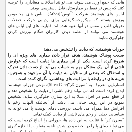
هایی که جمع آوری می شوند، می توانند اطلاعات معناداری را عرضه
کنند که پیش تر فقط در بیمارستان قابل دسترسی بودند.
لباس های هوشمند شرکت "آتوس"(Athos)، لباس های مخصوص
ورزش هستند که میکروحسگرهایی برای ردیابی حرکت عضلات،
ضربان قلب و تنفس در آنها تعبیه شده اند. قابلیت های این لباس های
هوشمند می توانند از لطمه دیدن کاربران هنگام ورزش کردن
جلوگیری نمایند.
جوراب هوشمندی که دیابت را تشخیص می دهد!
صنعت پوشاک هوشمند، هدف قرار دادن بیماری های ویژه ای را
شروع کرده است. یکی از این بیماری ها دیابت است که عوارض
ناشی از آن، یک مشکل مهم به حساب می آید. از دست دادن تحرک
و استقلال که بعضی از مبتلایان به دیابت با آن مواجهند و همچنین،
هزینه های در رابطه با مراقبت های بهداشتی، نگران کننده است.
استارتاپی معروف به "سیرن کر"(Siren Care)، نوعی جوراب هوشمند
ابداع کرده است که می تواند زخم ناشی از دیابت را تشخیص دهد و
از قطع عضو در افراد مبتلا به این بیماری جلوگیری نماید. تشخیص
بموقع در این روند، حیاتی می باشد. از آنجائیکه التهاب زخم با
افزایش دما همراه می باشد، بررسی دمای پوست پا می تواند به
شناسایی خیلی از زخم های ناشی از دیابت کمک نماید.
"سیرن کر" با عنایت به این داده ها، جورابی را ابداع کرده است که
می تواند دمای پا را در لحظه و در شش ناحیه متفاوت پا اندازه گیری
نماید. این نواحی به صورت ویژه انتخاب می شوند برای اینکه شایع