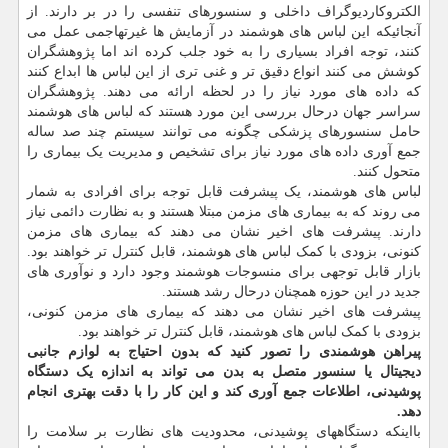
الکتروکاردیوگراف داخلی و سنسورهای تنفسی را در بر دارند. از
آنجائیکه این لباس های هوشمند در آزمایش ها غیرتهاجمی عمل می
کنند، توجه افراد بسیاری را به خود جلب کرده اند اما پژوهشگران
کوشش می کنند انواع دقیق تر و غنی تری از این لباس ها ابداع کنند
که داده های مورد نیاز را در لحظه ارائه می دهند. پژوهشگران
سراسر جهان درحال بررسی این مورد هستند که لباس های هوشمند
حامل سنسورهای پزشکی چگونه می توانند سیستم چند صد ساله
جمع آوری داده های مورد نیاز برای تشخیص و مدیریت یک بیماری را
متحول کنند.
لباس های هوشمند، یک پیشرفت قابل توجه برای افرادی به شمار
می روند که به بیماری های مزمن مبتلا هستند و به نظارت دائمی نیاز
دارند. پیشرفت های اخیر نشان می دهند که بیماری های مزمن
کنونی، بزودی با کمک لباس های هوشمند، قابل کنترل تر خواهند بود.
بازار قابل توجهی برای منسوجات هوشمند وجود دارد و نوآوری های
جدید در این حوزه همچنان درحال رشد هستند.
پیشرفت های اخیر نشان می دهند که بیماری های مزمن کنونی،
بزودی با کمک لباس های هوشمند، قابل کنترل تر خواهند بود.
پیراهن هوشمندی را تصور کنید که بدون احتیاج به لوازم جانبی
دیجیتال یا سنسور متصل به بدن می تواند به اندازه یک دستگاه
پوشیدنی، اطلاعات جمع آوری کند و این کار را با دقت بهتری انجام
دهد.
بااینکه دستگاههای پوشیدنی، محدودیت های نظارت بر سلامت را