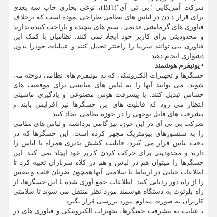
شرکت آمریکایی "بی تی آی"(BTI)، نوعی بخاری چاپ سه بعدی
برای قرار دادن در لباس های نظامی طراحی نموده است که برخلاف
فناوری های گرمایشی قدیمی، سیم های پیچیده و ناراحت کننده ندارند
و محدودیتی برای کاربر خود ایجاد نمی کنند. نظامیان با کمک این
فناوری می توانند سرما را راحتتر تحمل کنند و عملیات خودرا بدون
دشواری انجام دهند.
• یونیفرم هوشمند
حسگرها و تجهیزات الکترونیکی که به یونیفرم های نظامی دوخته می
شوند، می توانند آنها را به لباس های مناسبی برای موقعیت های
حساس تبدیل کنند. با پیشرفت هوش مصنوعی و یادگیری ماشینی
انتظار می رود که قابلیت های این حسگرها نیز افزایش یابند و
پیشرفت های قابل توجهی را در حوزه نظامی ایجاد کنند.
شرکت بی تی آی در این حوزه نیز گامی برداشته و لباس های نظامی
را به سنسورهای بیومتریک مجهز کرده است. این حسگرها که در
بافت لباس قرار می گیرد، قابلیت کشش پذیری همراه با لباس را
دارند و محدودیتی برای حرکت کردن کاربر خود ایجاد نمی کنند. این
حسگرها را میتوان هم در لباس و هم در کلاه سربازان تعبیه کرد تا
اطلاعات حیاتی در ارتباط با سلامتی آنها همچون ضربان قلب و تنفس
را از راه دور ردیابی کنند. اطلاعات جمع آوری شده با این حسگرها، از
راه بلوتوث به دستگاه هوشمند مورد نظر منتقل می شوند تا سلامتی
کاربران به صورت مداوم مورد بررسی قرار بگیرد.
با عنایت به پیشرفت حسگرها، تجهیزات الکترونیکی و فناوری های در