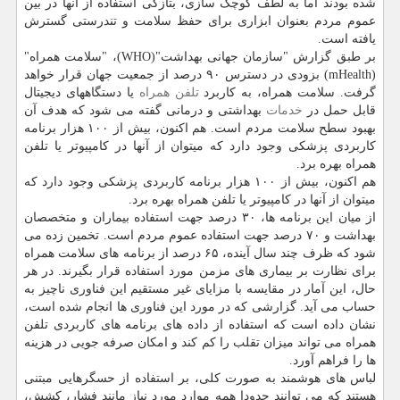
شده بودند اما به لطف کوچک سازی، بتازگی استفاده از آنها در بین
عموم مردم بعنوان ابزاری برای حفظ سلامت و تندرستی گسترش
یافته است.
بر طبق گزارش "سازمان جهانی بهداشت"(WHO)، "سلامت همراه"
(mHealth) بزودی در دسترس ۹۰ درصد از جمعیت جهان قرار خواهد
گرفت. سلامت همراه، به کاربرد
تلفن همراه
یا دستگاههای دیجیتال
قابل حمل در
خدمات
بهداشتی و درمانی گفته می شود که هدف آن
بهبود سطح سلامت مردم است. هم اکنون، بیش از ۱۰۰ هزار برنامه
کاربردی پزشکی وجود دارد که میتوان از آنها در کامپیوتر یا تلفن
همراه بهره برد.
هم اکنون، بیش از ۱۰۰ هزار برنامه کاربردی پزشکی وجود دارد که
میتوان از آنها در کامپیوتر یا تلفن همراه بهره برد.
از میان این برنامه ها، ۳۰ درصد جهت استفاده بیماران و متخصصان
بهداشت و ۷۰ درصد جهت استفاده عموم مردم است. تخمین زده می
شود که ظرف چند سال آینده، ۶۵ درصد از برنامه های سلامت همراه
برای نظارت بر بیماری های مزمن مورد استفاده قرار بگیرند. در هر
حال، این آمار در مقایسه با مزایای غیر مستقیم این فناوری ناچیز به
حساب می آید. گزارشی که در مورد این فناوری ها انجام شده است،
نشان داده است که استفاده از داده های برنامه های کاربردی تلفن
همراه می تواند میزان تقلب را کم کند و امکان صرفه جویی در هزینه
ها را فراهم آورد.
لباس های هوشمند به صورت کلی، بر استفاده از حسگرهایی مبتنی
هستند که می توانند حدودا همه موارد مورد نیاز مانند فشار، کشش،