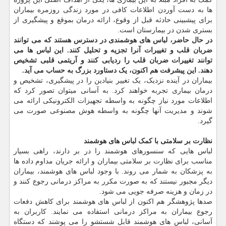
ها به دست آوردن اطلاعات کافی در مورد زندگی روزمره بیماران
برای پیشبینی حادثه قبل از وقوع، ارائه درمان بموقع و پیشگیری از
بستری شدن در بیمارستان است.
در حال حاضر، لباس های هوشمندی در دسترس هستند که می توانند
ضربان قلب و تغییرات آنرا تجزیه و تحلیل کنند. این لباس ها می
توانند تغییرات ضربان قلب را ردیابی کنند و آریتمی قلبی تشخیص
دهند. این پیشرفت هم اکنون، یک دستاورد بزرگ به حساب می آید.
بیماران در آینده نزدیک، یک تغییر بنیادین را در پیشگیری، تشخیص و
درمان بیماری تجربه خواهند کرد. به آسانی میتوان تصور کرد که
اطلاعات مورد نیاز چگونه به واسطه تجهیزات الکترونیکی ارائه می
شوند و مدیریت آنها چگونه به واسطه هوش مصنوعی صورت می
گیرد.
نظارت بر سلامتی با کمک لباس های هوشمند
لباس هایی که سنسورهای هوشمند را در بر دارند، راهی بسیار
مناسب برای نظارت بر سلامتی بیماران و ارائه جریان مداوم داده ها
به پزشکان به شمار می روند. با وجود لباس های هوشمند، بیماران
دیگر مجبور نیستند که به صورت مکرر به مراکز درمانی رجوع کنند و
در زمان و هزینه صرفه جویی می شود.
صدها پژوهشگر هم اکنون از لباس های هوشمند برای کاهش دفعات
رجوع بیماران به مراکز درمانی استفاده می نمایند. کاربران به
آسانی، لباس های هوشمند قابل شستشو را می پوشند که دستگاه