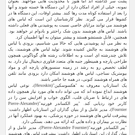
پشت سر گذاشته اند اما هنوز با محدودیت هایی مواجهند. بعنوان
نمونه، خیلی از افراد امکان دارد از این دستگاه ها خسته شوند و آنها
را بعد از استفاده کوتاه مدت رها کنند. بیشتر اوقات، این دستگاه ها در
کشوها قرار می گیرند. نظر کارشناسان این است که لباس های
هوشمند می توانند مزایای خاصی نسبت به پوشیدنی های فعلی داشته
باشند. لباس های هوشمند بدون شک راحتتر و بادوام تر خواهند بود.
همچنین، قابل شستشو هستند و بیشتر میتوان به آنها اطمینان کرد.
به نظر می آید پوشیدنی هایی که حالا می شناسیم، بزودی با لباس
های هوشمند به چالش کشیده شوند. تولید لباس های هوشمند، یک
تلاش چندرشته ای است و به اطلاعات رشته های گوناگونی همچون
طراحی پارچه و همینطور جنبه های متعدد فناوری دیجیتال نیاز دارد. به
لطف تخصص رو به رشد در زمینه سنسورهای پارچه ای و مواد
بیومتریک نساجی، لباس های هوشمند امکان دارد بزودی مانند تلفن
های همراه هوشمند کنونی، در همه جا حاضر باشند.
یک استارتاپ معروف به "هکسوسکین"(Hexoskin)، نوعی لباس
هوشمند ابداع نموده اند که می تواند داده های مورد نیاز همچون داده
های در ارتباط با ضربان قلب، الگوی خواب و افزایش سن را در
کاربر خود ردیابی کند. "پیر الکساندر فورنیه"(Pierre-Alexandre
Fournier)، مدیر عامل و از بنیان گذاران این استارتاپ اظهار داشت:
پیشرفت لباس های هوشمند در حوزه پزشکی، به بهبود عملکرد آنها در
نظارت بر بیماران و داده هایی که ارائه می دهند، بستگی دارد.
"پیر الکساندر فورنیه"(Pierre-Alexandre Fournier)، مدیر عامل و از
بنیان گذاران این استارتاپ اظهار داشت: پیشرفت لباس های هوشمند