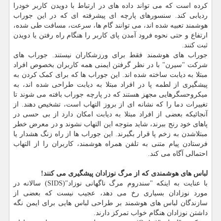
کرده است که می تواند داده های در ارتباط با دویدن کاربر خودرا
ردیابی کند. سنسورهای پارچه ای پیشرفته ای که در این جوراب
هوشمند تعبیه شده اند، می توانند گام ها، سرعت، مسافت طی شده،
ارتفاع و حتی نحوه فرود آمدن پای کاربر را هنگام راه رفتن یا دویدن
ثبت کنند.
جوراب های هوشمند فقط برای ورزشکاران نیستند. جوراب های
شرکت "سیرن" با در نظر گرفتن ایمنی همه کاربران بخصوص افراد
مبتلا به دیابت ساخته شده اند. این جوراب ها که برای کمک کردن به
پیشگیری از لطمه پا در افراد مبتلا به دیابت طراحی شده اند، به
میکروحسگرهایی مجهز هستند که در پارچه جوراب بافته می شوند تا
تغییرات دما را که نشانه ای از بروز التهاب است، تشخیص دهند. از
آنجائیکه بعضی از افراد مبتلا به دیابت امکان دارد از بی حسی در
پاهای خود رنج ببرند، شاید متوجه این التهاب نشوند و در معرض خطر
مبتلاشدن به زخم پا قرار بگیرند. این جوراب ها از راه زنگ هشدار یا
فرستادن پیام متنی به تلفن همراه هوشمند، کاربران را از التهاب
احتمالی آگاه می کند.
لباس های هوشمندی که از مرگ نوزادان پیشگیری می کنند!
با عنایت به اینکه "سندروم مرگ ناگهانی نوزاد"(SIDS) سالانه در
مورد نوزادان بسیاری رخ می دهد، عجیب نیست که بعضی از
سازندگان لباس های هوشمند بر طراحی لباس هایی برای ایمن نگه
داشتن نوزادان هنگام خواب تمرکز دارند.