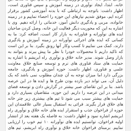
خانه، ابتدا، ایجاد نوآوری در زمینه آموزش و سپس فناوری است،
اظهار داشت: باتوجه به ارتباطی که با بدنه آموزشی کشور برقرار
کرده ایم، موفق شدیم نیازهای این حوزه را احصاء نماییم و در زمینه
خانواده، مربی و یادگیری دانش آموز، خدماتی را ارائه دهیم. وی با
اشاره به این که محوریت دیگر فعالیت این خانه، وصل کردن صاحبان
ایده های نوآورانه و فناورانه به بازار کار است، اضافه کرد: ما به
کسانی که ایده های اجرائی نوآورانه در زمینه آموزش و یادگیری
دارند، کمک می نماییم تا کسب وکار آنها رونق بگیرد. بنا بر این است
که تاکید داریم تا محصولات خودرا با نظر ما پیش ببرند و بتوانند به
بازار وصل شوند. مدیر خانه خلاق و نوآوری راه ابریشم با اشاره به
حمایت های ستاد فناوری های نرم و توسعه صنایع خلاق معاونت
علمی و فناوری، اظهار داشت: حوزه آموزش و یادگیری، جامعه
بزرگی دارد اما میزان توجه به آن چندان مطلوب نمی باشد که یک
دلیل آن، می تواند دیر بازده بودن طرح ها و ایده ها در این عرصه
باشد. بنا بر این تقاضای صبر بیشتر در گزارش دادن و توسعه فضای
میدانی در این عرصه را داریم. این حوزه، متقاضیان بسیاری دارد و
حمایت های بیشتر سبب می شود تا تیم های بیشتری زیر چتر خانه
های خلاق قرار بگیرند. قرائی به استقبال بسیار عالی علاقمندان این
حوزه از فراخوان جذب و استقرار ایده های خانه خلاق و نوآوری راه
ابریشم اشاره نمود و اظهار داشت: به فاصله یک هفته بعد از انتشار
اولیه فراخوان، توانستیم ایده های نوآورانه ۱۰ تیم خوب را ارزیابی
نماییم. برمبنای فراخوان خانه خلاق و نوآوری راه ابریشم، تیم های