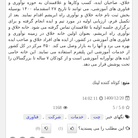
خلاق، صاحبان ایده، کسب وکارها و علاقمندان به حوزه نوآوری و
فناوری های آموزشی، می توانند تا تاریخ ۲۷ اسفندماه ۱۴۰۰ بوسیله
بخش ثبت نام خانه خلاق و نوآوری راه ابریشم اقدام نمایند. بعد از
تکمیل فرم، ارزیابی اولیه در مورد تیم و ایده انجام گرفته و برای
برگزاری جلسه اولیه با علاقمندان تماس گرفته می شود. خانه خلاق و
نوآوری راه ابریشم، بعنوان اولین خانه خلاق در زمینه نوآوری و
فناوری های آموزشی در کشور، از ایده های افراد خلاق و صاحب ایده
بهره می برد و آنها را به بازار وصل می کند. ۳۵۰ مرکز در کل کشور
از خدمات آموزشی این پلتفرم استفاده می نمایند. این خانه حامی
ایده های نوآورانه آموزشی است و از کودکان ۷ ساله تا بزرگسالان را
تحت پوشش قرار می دهد.
منبع:
كوتاه كننده لینك
1400/12/20
14:02:11
1168
5
/
5.0
تگهای خبر:
چت
,
خدمات
,
شركت
,
فناوری
این مطلب را می پسندید؟
(0)
(1)