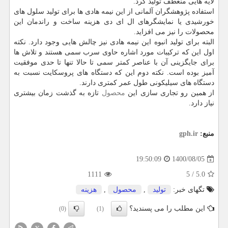
لایه هایی منعطف تولید کرد.
استفاده پژوهشگران آلمانی از این نیمه هادی ها برای تولید سلول های
خورشیدی یا نمایشگرهای ال ای دی هزینه ساخت و راندمان این
محصولات را نیز می افزاید.
البته برای تولید انبوه این نیمه هادی نیز چالش هایی وجود دارد. نکته
اول این که ترکیبات مورد اشاره حاوی سرب سمی هستند و تلاش ها
برای جایگزینی آن با عناصر کمتر سمی تا حالا تنها تا حدی موفقیت
آمیز بوده است. نکته دوم این که دستگاه های پروسکایت نسبت به
دستگاه های سیلیکونی طول عمر کمتری دارند.
از همین رو تجاری سازی این
محصول
تازه به گذشت زمان بیشتری
نیاز دارد.
منبع:
gph.ir
1400/08/05
19:50:09
1111
5
/
5.0
تگهای خبر:
تولید
,
محصول
,
هزینه
این مطلب را می پسندید؟
(0)
(1)