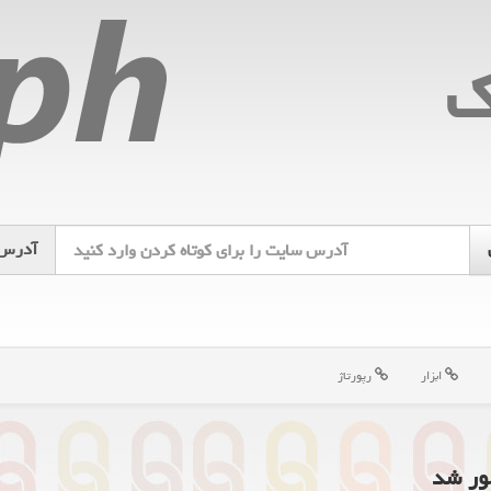
ك
آدرس
ابزار
رپورتاژ
شور شد