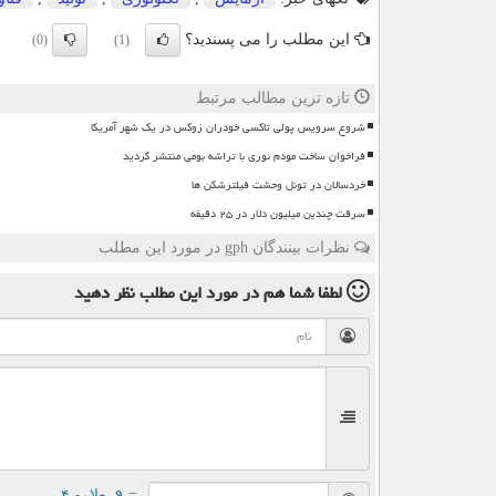
این مطلب را می پسندید؟
(0)
(1)
تازه ترین مطالب مرتبط
شروع سرویس پولی تاکسی خودران زوکس در یک شهر آمریکا
فراخوان ساخت مودم نوری با تراشه بومی منتشر گردید
خردسالان در تونل وحشت فیلترشکن ها
سرقت چندین میلیون دلار در ۲۵ دقیقه
نظرات بینندگان gph در مورد این مطلب
لطفا شما هم
در مورد این مطلب
نظر دهید
= ۹ بعلاوه ۴