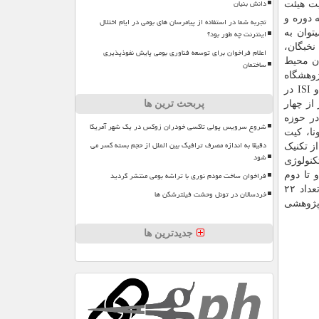
دانش بنیان
یت هیئت
 دوره و
تجربه شما در استفاده از پیامرسان های بومی در ایام اختلال
اینترنت چه طور بود؟
توان به
نخبگان،
اعلام فراخوان برای توسعه فناوری بومی پایش نفوذپذیری
منی زیستی سازمان محیط
ساختمان
پژوهشگاه
ملی مهندسی ژنتیک و زیست فناوری هم بعنوان دانشور جوان برتر بیوتکنولوژی کشور تقدیر گردید. انتشار پنج مقاله علمی پژوهشی و ISI در
پربحث ترین ها
تر از چهار
ری در بیشتر از ۷ پروژه تحقیقاتی در حوزه
شروع سرویس پولی تاکسی خودران زوکس در یک شهر آمریکا
نا، کیت
دقیقا به اندازه مصرف ترافیک بین الملل از حجم بسته کسر می
و استفاده از تکنیک
شود
کنولوژی
فراخوان ساخت مودم نوری با تراشه بومی منتشر گردید
 تا دوم
شهریورماه ۱۴۰۰ به صورت آنلاین درحال برگزاری است. در این همایش علاوه بر عرضه ۵۰۰ مقاله در چارچوب سخنرانی یا پوستر، تعداد ۲۲
خردسالان در تونل وحشت فیلترشکن ها
و مؤسسات پژوهشی
جدیدترین ها