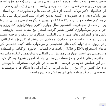
ویت مؤسس و عضویت در هیئت مدیره انجمن ایمنی زیستی ایران (دو دوره) و عضو
وره پی در پی و هم عضویت هیئت مدیره و ریاست انجمن ژنتیک ایران طی سه
الیتهای دکتر تولایی است. از دیگر فعالیت ها و دستاوردهای این استاد می
ورماتیک (وی ژن)، عضویت در کمیته تدوین اجرای سند استراتژیک بنیاد ملی 
عضویت در کارگروه تخصصی ارزیابی برنج تراریخته مقاوم به کرم ساقه خوار برنج (۸۲-۱۳۸۱) و دبیری کارگروه ای
ینطور در این دوره از «صادق شجاعی»، دانشجوی سال چهارم دکتری بیوتکنولوژی کشاورزی 
لمللی و داخلی، عرضه ۱۰ مقاله در همایش ها و کنفرانس های ملی و بین المللی، همکاری در تألیف و ترجمه بیش
کتاب علمی در حوزه زیست فناوری، مهندسی ژنتیک و کریسپر (در دست اقدام جهت چاپ)، همکا
 در پروژه های تولید کیت های تشخیصی و مولکولی مانند کیت تشخیص کرو
استخراج RNA ویروسی، محیط کشت انتقال ویروسی، کیت های استخراج DNA و RNA از بافت های انسانی، جانوری و گیاهی 
 پژوهشی وی است. چهارمین همایش بین المللی و دوازدهمین کنگره ملی بیوت
زد و انجمن های علمی و مؤسسات پژوهشی بامداد امروز شروع به کار کرد و
سخنران برجسته شامل ۸ نفر از اساتید و محققان برجسته داخل کشور و ۱۴ تن از اساتید ایرانی یا غیرایرانی دانشگاه ها 
تخصصی از دیگر برنامه های این همایش سه روزه است.
1081
5
/
5.0
وری