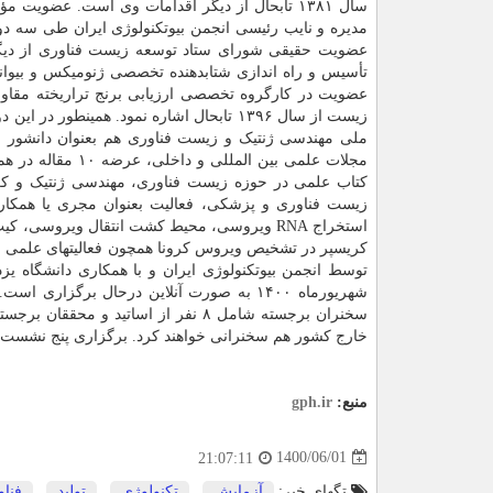
سال ۱۳۸۱ تابحال از دیگر اقدامات وی است. عض
مدیره و نایب رئیسی انجمن بیوتکنولوژی ایران طی سه د
عضویت حقیقی شورای ستاد توسعه زیست فناوری از دیگر فع
تأسیس و راه اندازی شتابدهنده تخصصی ژنومیکس و بیوانف
زیست از سال ۱۳۹۶ تابحال اشاره نمود. هم
مجلات علمی بین ا
زیست فناوری و پزشکی، فعالیت بعنوان مجری یا همکار
کریسپر در تشخیص ویروس کرونا همچون فعالیتهای علمی و
توسط انجمن بیوتکنولوژی ایران و با همکاری دانشگاه ی
خارج کشور هم سخنرانی خواهند کرد. برگزاری پنج نشست 
منبع:
gph.ir
1400/06/01
21:07:11
تگهای خبر:
آزمایش
,
تكنولوژی
,
تولید
,
فنا