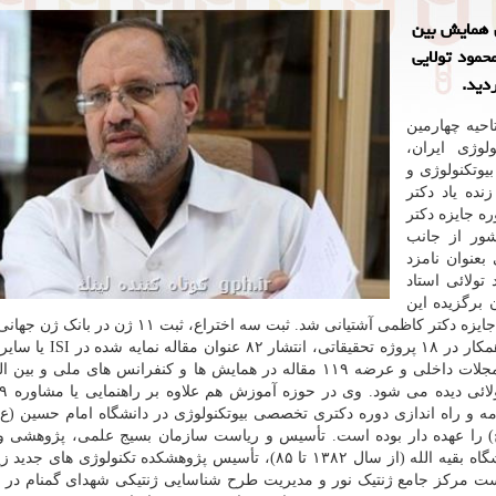
ن همایش بین
حمود تولایی
دید.
احیه چهارمین
لوژی ایران،
یوتکنولوژی و
نده یاد دکتر
ره جایزه دکتر
وژی کشور از جانب
بعنوان نامزد
تولائی استاد
وان برگزیده این
دوره، چهره تأثیرگذار بر توسعه بیوتکنولوژی کشور و برنده جایزه دکتر کاظمی آشتیانی شد. ثبت سه اختر
و تدوین سه جلد کتاب تخصصی، فعالیت بعنوان مجری یا همکار در ۱۸ پر
های معتبر در مجلات علمی بین المللی و ده ها مقاله در مجلات داخلی و عرضه ۱۱۹ مقاله در همایش ها و کنفرانس های م
 تدوین برنامه و راه اندازی دوره دکتری تخصصی بیوتکنولوژی در دانشگاه امام حسین (ع
ج) را عهده دار بوده است. تأسیس و ریاست سازمان بسیج علمی، پژوهشی و
کشور (از سال ۱۳۸۷ لغایت ۱۳۹۴)، معاونت پژوهشی دانشگاه بقیه الله (از سال ۱۳۸۲ تا ۸۵)، تأسیس پژوهشکده تکنولو
 تأسیس و ریاست مرکز جامع ژنتیک نور و مدیریت طرح شناسایی ژنتیکی شهدای گمنام در