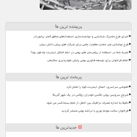
پربیننده ترین ها
اجرای طرح مشترک شناسایی و توانمندسازی استعدادهای مناطق کمتر برخوردار
طرح نوشناس چتر حمایت معاونت علمی برای شرکت های پیش دانش بنیان
تجربه شما در استفاده از پیامرسان های بومی در ایام اختلال اینترنت چه طور بود؟
اعلام فراخوان برای توسعه فناوری بومی پایش نفوذپذیری ساختمان
پربحث ترین ها
خاموشی سراسری، اتصال اینترنت کوبا را مختل کرد
شروع سرویس پولی تاکسی خودران زوکس در یک شهر آمریکا
دقیقا به اندازه مصرف ترافیک بین الملل از حجم بسته کسر می شود
فراخوان ساخت مودم نوری با تراشه بومی منتشر گردید
جدیدترین ها