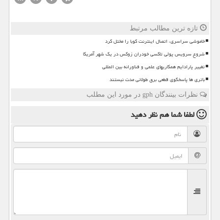
تازه ترین مطالب مرتبط
خاموشی سراسری، اتصال اینترنت کوبا را مختل کرد
شروع سرویس پولی تاکسی خودران زوکس در یک شهر آمریکا
تغییر پارادایم همکاریهای علمی و فناورانه بین المللی
باتری ها پاسخگوی قطعی برق طولانی مدت نیستند
نظرات بینندگان gph در مورد این مطلب
لطفا شما هم
نظر دهید