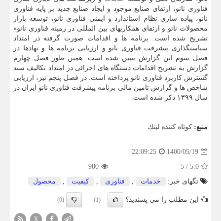
فناوری نانو، ارتقای صنایع موجود و ایجاد صنایع جدید بر پایه فناوری
نانو، پیاده سازی نظام استاندارد و ایمنی فناوری نانو، توسعه بازار
محصولات نانو و ارتقای همکاریهای بین المللی در زمینه فناوری نانو»
تشریح شده است. برنامه ها و اقدامات صورت گرفته در امتداد
سیاستگذاری پیشرفت فناوری نانو و ارزیابی برنامه ها و نهادها در
فصل سوم این گزارش تبیین شده است. همین طور فصل چهارم
گزارش به تشریح اقدامات دستگاه های اجرائی در امتداد تکالیف سند
گسترش کاربرد فناوری نانو پرداخته است. در فصل پنجم نیز، ارزیابی
شاخص ها و گزارش تامین مالی برنامه پیشرفت فناوری نانو ایران در
سال ۱۳۹۹ ذکر شده است.
منبع:
كوتاه كننده لینك
1400/05/19
22:09:25
980
5
/
5.0
تگهای خبر:
خدمات
,
فناوری
,
كیفیت
,
محصول
این مطلب را می پسندید؟
(0)
(1)
X