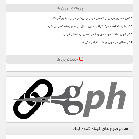
پربحث ترین ها
شروع سرویس پولی تاکسی خودران زوکس در یک شهر آمریکا
دقیقا به اندازه مصرف ترافیک بین الملل از حجم بسته کسر می شود
فراخوان ساخت مودم نوری با تراشه بومی منتشر گردید
خردسالان در تونل وحشت فیلترشکن ها
جدیدترین ها
موضوع های كوتاه كننده لینك