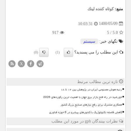
منبع:
كوتاه كننده لینك
1400/05/09
10:03:31
917
5
/
5.0
تگهای خبر:
سیستم
این مطلب را می پسندید؟
(0)
(1)
X
تازه ترین مطالب مرتبط
رتبه هوش مصنوعی ایران در پژوهش بین ۱۲ تا ۱۸
خورشید در راه فتح بازار برق جهان با اهمیت ترین رکوردهای 2026
همکاری مشترک برای رفع نیازهای صنایع بزرگ کشور
کاهش فاصله تکنولوژیک با کشورهای پیشرو در 6 حوزه فناوری
نظرات بینندگان gph در مورد این مطلب