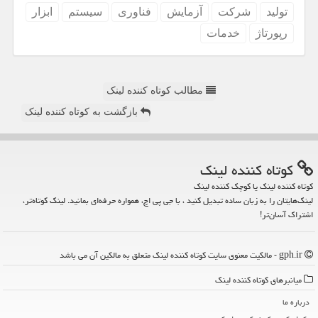
تولید
شركت
آزمایش
فناوری
سیستم
ابزار
رپورتاژ
خدمات
مطالب کوتاه کننده لینک
بازگشت به کوتاه کننده لینک
كوتاه كننده لینك
کوتاه کننده لینک یا کوچک کننده لینک
لینک‌هایتان را به زبان ساده تبدیل کنید ، با جی پی اچ، همواره حرفه‌ای بمانید. لینک کوتاه‌تر،
اشتراک آسان‌تر!
gph.ir - مالکیت معنوی سایت كوتاه كننده لینك متعلق به مالکین آن می باشد
میانبرهای كوتاه كننده لینك
درباره ما