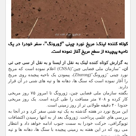
کوتاه کننده لینک: مریخ نورد چینی ˮژورونگˮ، سفر خودرا در یک
ناحیه پیچیده از سطح مریخ آغاز نموده است.
به گزارش کوتاه کننده لینک به نقل از ایسنا و به نقل از سی جی تی
ان،
"سازمان ملی فضایی چین"(CNSA) اعلام نموده است که مریخ
نورد چینی "ژورونگ"(Zhurong)، پیمودن یک ناحیه پیچیده روی مریخ
را آغاز نموده است که سنگ ها، دهانه ها و تپه های شنی در آن قرار
دارند.
بگفته سازمان ملی فضایی چین، ژورونگ تا امروز ۷۵ روز مریخی
کار کرده و ۷۰۸ متر مسافت را طی کرده است. یک روز مریخی
حدودا ۴۰ دقیقه طولانی تر از روز زمینی است.
این مریخ نورد در هفته گذشته به یک تپه شنی سفر کرد و در آنجا به
بررسی های علمی پرداخت. ژورونگ بعد از به انتها رسیدن اکتشافات
توپوگرافی، حرکت خودرا به سمت جنوب ادامه خواهد داد و انتظار
می رود که در این هفته به زمینی پیچیده با سنگ ها، دهانه ها و تپه
های شنی برسد.