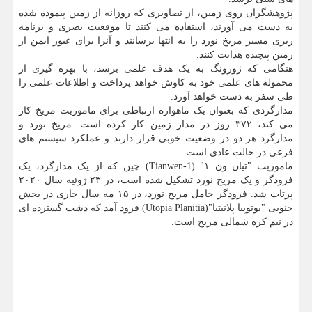
پژوهشگران روی زمین، از تصاویری که روزانه از زمین پیموده شده
به دست می آورند، استفاده می کنند تا موقعیت بصری و برنامه
ریزی مسیر مریخ نورد را به انتها برسانند و آنرا برای عبور ایمن از
زمین پیچیده هدایت کنند.
هنگامی که ژورونگ به یک هدف علمی برسد، با بهره گیری از
محموله های علمی خود به کاوش خواهد پرداخت و اطلاعات علمی را
طی سفر به دست خواهد آورد.
مدارگردی که بعنوان یک ماهواره ارتباطی برای ماموریت مریخ کار
می کند، ۳۷۲ روز در مدار زمین کار کرده است. مریخ نورد و
مدارگرد هر دو در وضعیت خوبی قرار دارند و عملکرد سیستم های
فرعی در حالت عادی است.
ماموریت "تیان ون ۱" (Tianwen-1) چین که از یک مدارگرد، یک
فرودگر و یک مریخ نورد تشکیل شده است، در ۲۳ ژوئیه سال ۲۰۲۰
پرتاب شد. فرودگر حامل مریخ نورد، در ۱۵ مه سال جاری در بخش
جنوبی "یوتوپیا پلانیتیا"(Utopia Planitia) فرود آمد که دشت گسترده ای
در نیم کره شمالی مریخ است.