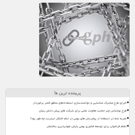
پربیننده ترین ها
اجرای طرح مشترک شناسایی و توانمندسازی استعدادهای مناطق کمتر برخوردار
طرح نوشناس چتر حمایت معاونت علمی برای شرکت های پیش دانش بنیان
تجربه شما در استفاده از پیامرسان های بومی در ایام اختلال اینترنت چه طور بود؟
اعلام فراخوان برای توسعه فناوری بومی پایش نفوذپذیری ساختمان