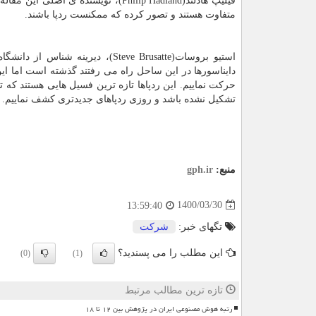
متفاوت هستند و تصور کرده که ممکنست ردپا باشند.
استیو بروسات(Steve Brusatte)، د
دایناسورها در این ساحل راه می رفتند گذشته است اما این
حرکت نماییم. این ردپاها تازه ترین فسیل هایی هستند که 
تشکیل نشده باشد و روزی ردپاهای جدیدتری کشف نماییم.
منبع:
gph.ir
1400/03/30
13:59:40
تگهای خبر:
شركت
این مطلب را می پسندید؟
(0)
(1)
تازه ترین مطالب مرتبط
رتبه هوش مصنوعی ایران در پژوهش بین ۱۲ تا ۱۸