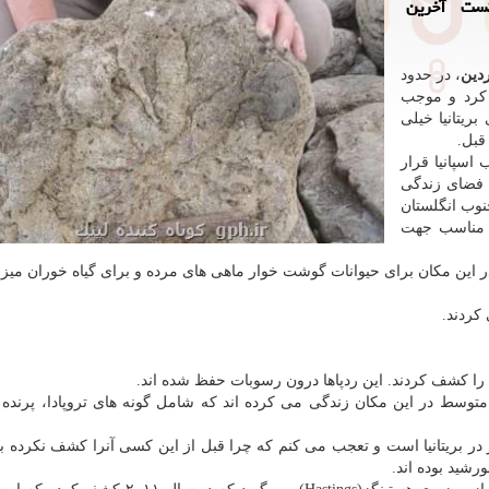
نست آخرین
ردین
، در حدود
 کرد و موجب
ریتانیا خیلی
اسپانیا قرار
 فضای زندگی
نوب انگلستان
 شهر دوور(Dover)، مکانی مناسب جهت
ن مقاله می گوید: در این مکان برای حیوانات گوشت خوار ماهی های مرده و برای گیاه خوران می
کردند.
را کشف کردند. این ردپاها درون رسوبات حفظ شده اند.
ی متوسط در این مکان زندگی می کرده اند که شامل گونه های تروپادا، پرنده ا
 در بریتانیا است و تعجب می کنم که چرا قبل از این کسی آنرا کشف نکرده بو
شید بوده اند.