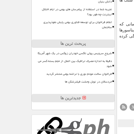
 که در سال ۲۰۱۱ کشف کرده که این سنگ ها
دانش بنیان
تجربه شما در استفاده از پیامرسان های بومی در ایام اختلال
اینترنت چه طور بود؟
اعلام فراخوان برای توسعه فناوری بومی پایش نفوذپذیری
 زمانی که
ساختمان
ناسورها
گی کرده
پربحث ترین ها
شروع سرویس پولی تاکسی خودران زوکس در یک شهر آمریکا
دقیقا به اندازه مصرف ترافیک بین الملل از حجم بسته کسر می
شود
فراخوان ساخت مودم نوری با تراشه بومی منتشر گردید
خردسالان در تونل وحشت فیلترشکن ها
جدیدترین ها