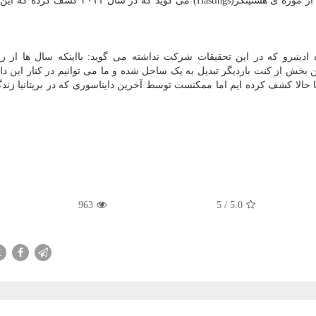
فیلیپ هادلند(Philip Hadland)، نویسنده ی اصلی این مقاله از موزه ی هستینگز(Hastings) می گوید
یرینه شناس از دانشگاه ادینبرو که در این تحقیقات شرکت نداشته می گوید: بااینکه سال ها از
 بخش از کنت باردیگر تبدیل به یک ساحل شده و ما می توانیم در کنار این دای
تا حالا کشف کرده ایم اما ممکنست توسط آخرین دایناسوری که در بریتانیا زند
963
5
/
5.0
X