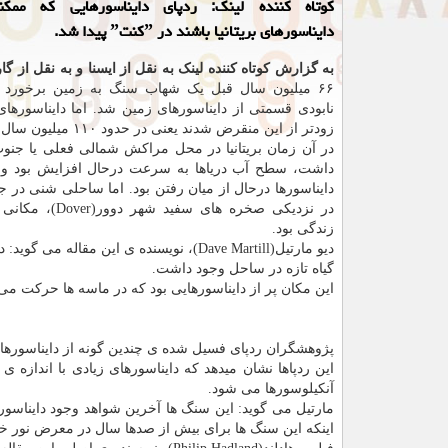
کوتاه کننده لینک: ردپای دایناسورهایی که ممک
دایناسورهای بریتانیا باشند در ˮکنتˮ پیدا شد.
به گزارش کوتاه کننده لینک به نقل از ایسنا و به نقل از گا
۶۶ میلیون سال قبل یک شهاب سنگ به زمین برخورد
نابودی قسمتی از دایناسورهای زمین شد. اما دایناسورهای ب
زودتر از این منقرض شدند یعنی در حدود ۱۱۰ میلیون سال قبل.
در آن زمان بریتانیا در محل مراکش شمالی فعلی یا جنوب 
داشت، سطح آب دریاها به سرعت درحال افزایش بود و
دایناسورها درحال از میان رفتن بود. اما ساحلی شنی در ج
در نزدیکی صخره های سفید
زندگی بود.
دیو مارتیل(Dave Martill)، نویسنده ی ای
گیاه تازه در ساحل وجود داشت.
این مکان پر از دایناسورهایی بود که در ماسه ها حرکت می 
پژوهشگران ردپای فسیل شده ی چندین گونه از دایناسورها 
این ردپاها نشان میدهد که دایناسورهای زیادی با اندازه 
آنکیلوسورها می شود.
مارتیل می گوید: این سنگ ها آخرین شواهد وجود دایناسور
اینکه این سنگ ها برای بیش از صدها سال در معرض نور خور