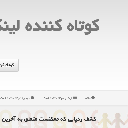
كوتاه كننده لین
خانه
آرشیو كوتاه كننده لینك
درباره كوتاه كننده لینك
كشف ردپایی كه ممكنست متعلق به آخرین دای