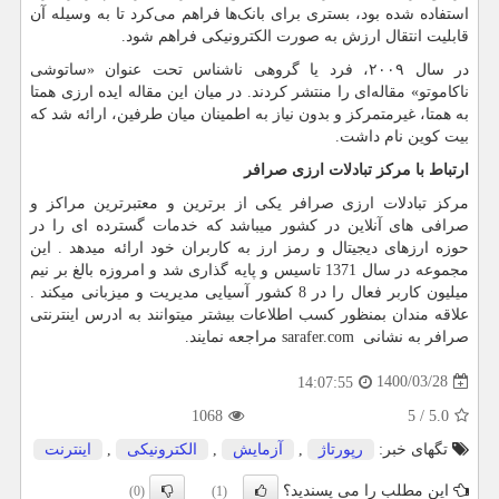
استفاده شده بود، بستری برای بانک‌ها فراهم می‌کرد تا به وسیله آن
قابلیت انتقال ارزش به صورت الکترونیکی فراهم شود.
در سال ۲۰۰۹، فرد یا گروهی ناشناس تحت عنوان «ساتوشی
ناکاموتو» مقاله‌ای را منتشر کردند. در میان این مقاله ایده ارزی همتا
به همتا، غیرمتمرکز و بدون نیاز به اطمینان میان طرفین، ارائه شد که
بیت کوین نام داشت.
ارتباط با مرکز تبادلات ارزی صرافر
مرکز تبادلات ارزی صرافر یکی از برترین و معتبرترین مراکز و
صرافی های آنلاین در کشور میباشد که خدمات گسترده ای را در
حوزه ارزهای دیجیتال و رمز ارز به کاربران خود ارائه میدهد . این
مجموعه در سال 1371 تاسیس و پایه گذاری شد و امروزه بالغ بر نیم
میلیون کاربر فعال را در 8 کشور آسیایی مدیریت و میزبانی میکند .
علاقه مندان بمنظور کسب اطلاعات بیشتر میتوانند به ادرس اینترنتی
صرافر به نشانی
sarafer.com
مراجعه نمایند.
1400/03/28
14:07:55
1068
5
/
5.0
تگهای خبر:
رپورتاژ
,
آزمایش
,
الكترونیكی
,
اینترنت
این مطلب را می پسندید؟
(0)
(1)