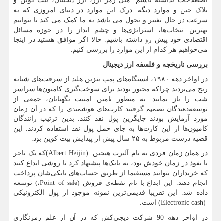
اصطلاحات نداشته باشیم. مثل رمز ارز، ارز دیجیتال، بیت کوین و
بلاک جین و موارد دیگه. درک این موارد در دنیای امروزی که به
سرعت در حال تغییر و تحول می باشد به ما کمک می کند تا بتوانیم
بهترین انتخاب‌ها، استراتژی‌ها و چشم انداز را در حوزه مسائل
اقتصادی خود پیش رو داشته باشیم. حالا اگر موافق هستید در اینجا
می‌خواهیم هر کدام از این موارد را بررسی کنیم.
بررسی تاریخچه و فلسفه ارز دیجیتال
در اواخر دهه‌ ۱۹۸۰، ایستگاه‌های پمپ بنزین هلند از سرقت‌های شبانه
رنج می‌بردند چراکه مجبور بودند برای سوخت‌گیری کامیون‌ها سراسر
شب را باز بمانند. به منظور تامین امنیت نگهبانان، جمعی از
توسعه‌دهندگان تصمیم گرفتند کارت‌های هوشمندی را که در آن زمان
مورد آزمایش بودند جایگزین پول نقد کنند. بدین ترتیب رانندگان
کامیون‌ها از این کارت‌ها به جای حمل پول نقد استفاده کردند. این
قضیه درست مربوط به ۲۵ سال پیش از پیدایش بیت کوین بود.
در همان زمان فردی به نام آلبرت هیجین
(Albert Heijin)
که یک تاجر
با نفوذ در زمان خودش بود، به بانک‌ها پیشنهاد کرد تا روشی ابداع کنند
که خریداران بتوانند مستقیما از طریق حساب‌های بانکی‌شان پرداخت
انجام دهند. این ابداع با نام نقطه‌ی فروش
Point of sale)
،
(
توسعه
داده شد. این تقریبا قدیمی‌ترین نمونه موجود از پول الکترونیکی
(Electronic cash)
است.
در اواخر دهه 90 شرکت دیجی‌کش که در آن از علم رمزنگاری