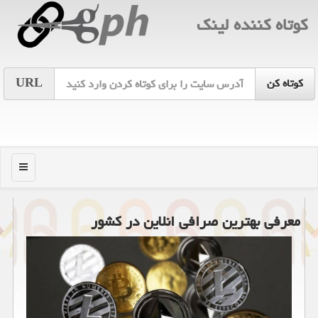
كوتاه كننده لینك
URL
منو
معرفی بهترین صرافی انلاین در كشور