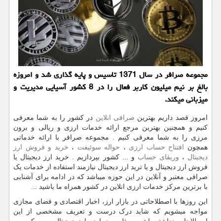
مجموعه صرافر در سال 1371 تاسیس و پایه گذاری شد و امروزه
بالغ بر نیم میلیون كاربر فعال را در 8 كشور آسیایی مدیریت و
میزبانی میكند.
امروز قصد داریم بهترین
صرافی انلاین
در کشور را به شما معرفی
کنیم و همچنین بهترین مرجع ارائه خدمات ارزی و ریالی و برون
مرزی را به شما معرفی کنیم . مجموعه صرافر با ارائه خدماتی
همچون
افتتاح حساب ارزی
،
حواله سوئیفت
،
خرید و فروش ارز
دیجیتال
،
وریفای حساب
و ... کشور بپردازیم . خرید ارز دیجیتال یا
فروش ارز دیجیتال و یا ترید ارز دیجیتال نیازمند استفاده از خدمات یک
صرافی معتبر و آنلاین در این حوزه میباشد که در ادامه برای آشنایی
با برترین مرکز خدمات ارزی انلاین در کشور همراه ما باشید ...
این روزها با اصطلاحاتی در بازار ارز، اخبار اقتصادی و فضای مجازی
مواجه میشویم که شاید درک درست و تعریف مشخصی از این