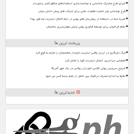
اجرای طرح مشترک شناسایی و توانمندسازی استعدادهای مناطق کمتر برخوردار
طرح نوشناس چتر حمایت معاونت علمی برای شرکت های پیش دانش بنیان
تجربه شما در استفاده از پیامرسان های بومی در ایام اختلال اینترنت چه طور بود؟
اعلام فراخوان برای توسعه فناوری بومی پایش نفوذپذیری ساختمان
پربحث ترین ها
مرگ دورکاری در ایران وقتی اینترنت ناپایدار متخصصان را ملزم به کوچ کرد
خاموشی سراسری، اتصال اینترنت کوبا را مختل کرد
شروع سرویس پولی تاکسی خودران زوکس در یک شهر آمریکا
دقیقا به اندازه مصرف ترافیک بین الملل از حجم بسته کسر می شود
جدیدترین ها