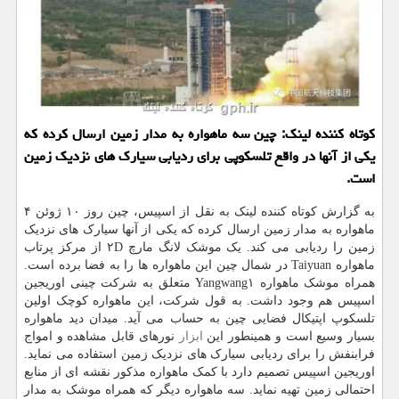
کوتاه کننده لینک: چین سه ماهواره به مدار زمین ارسال کرده که
یکی از آنها در واقع تلسکوپی برای ردیابی سیارک های نزدیک زمین
است.
به گزارش کوتاه کننده لینک به نقل از اسپیس، چین روز ۱۰ ژوئن ۴
ماهواره به مدار زمین ارسال کرده که یکی از آنها سیارک های نزدیک
زمین را ردیابی می کند. یک موشک لانگ مارچ ۲D از مرکز پرتاب
ماهواره Taiyuan در شمال چین این ماهواره ها را به فضا برده است.
همراه موشک ماهواره Yangwang۱ متعلق به شرکت چینی اوریجین
اسپیس هم وجود داشت. به قول شرکت، این ماهواره کوچک اولین
تلسکوپ اپتیکال فضایی چین به حساب می آید. میدان دید ماهواره
بسیار وسیع است و همینطور این
ابزار
نورهای قابل مشاهده و امواج
فرابنفش را برای ردیابی سیارک های نزدیک زمین استفاده می نماید.
اوریجین اسپیس تصمیم دارد با کمک ماهواره مذکور نقشه ای از منابع
احتمالی زمین تهیه نماید. سه ماهواره دیگر که همراه موشک به مدار