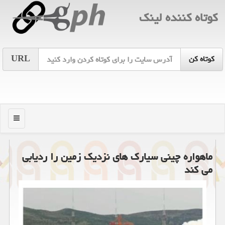
كوتاه كننده لینك
URL
منو
ماهواره چینی سیارك های نزدیك زمین را ردیابی
می كند