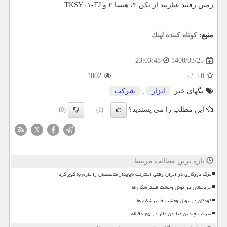
زمین رفتند عبارتند از پکن ۳، هیسا ۲ و TKSY۰۱-TJ.
منبع:
كوتاه كننده لینك
1400/03/25
23:03:48
1002
5
/
5.0
تگهای خبر:
ابزار
,
شركت
این مطلب را می پسندید؟
(0)
(1)
X
تازه ترین مطالب مرتبط
مرگ دورکاری در ایران وقتی اینترنت ناپایدار متخصصان را ملزم به کوچ کرد
خردسالان در تونل وحشت فیلترشکن ها
کودکان در تونل وحشت فیلترشکن ها
سرقت چندین میلیون دلار در ۲۵ دقیقه