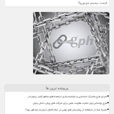
قیمت بیسیم موتورولا
پربیننده ترین ها
اجرای طرح مشترک شناسایی و توانمندسازی استعدادهای مناطق کمتر برخوردار
طرح نوشناس چتر حمایت معاونت علمی برای شرکت های پیش دانش بنیان
تجربه شما در استفاده از پیامرسان های بومی در ایام اختلال اینترنت چه طور بود؟