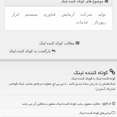
موضوع های كوتاه كننده لینك
تولید
شركت
آزمایش
فناوری
سیستم
ابزار
رپورتاژ
خدمات
مطالب کوتاه کننده لینک
بازگشت به کوتاه کننده لینک
كوتاه كننده لینك
کوتاه کننده لینک یا کوچک کننده لینک
لینک‌هایتان را به زبان ساده تبدیل کنید ، با جی پی اچ، همواره حرفه‌ای بمانید. لینک کوتاه‌تر،
اشتراک آسان‌تر!
gph.ir - مالکیت معنوی سایت كوتاه كننده لینك متعلق به مالکین آن می باشد
میانبرهای كوتاه كننده لینك