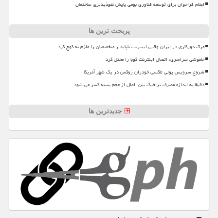
اعلام فراخوان برای توسعه فناوری بومی پایش نفوذپذیری ساختمان
پربحث ترین ها
مرگ دورکاری در ایران وقتی اینترنت ناپایدار متخصصان را ملزم به کوچ کرد
خاموشی سراسری، اتصال اینترنت کوبا را مختل کرد
شروع سرویس پولی تاکسی خودران زوکس در یک شهر آمریکا
دقیقا به اندازه مصرف ترافیک بین الملل از حجم بسته کسر می شود
جدیدترین ها