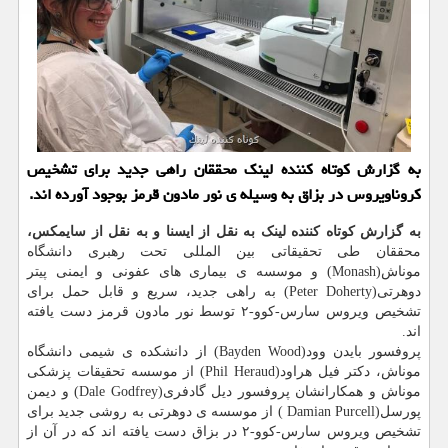
به گزارش کوتاه کننده لینک محققان راهی جدید برای تشخیص
کروناویروس در بزاق به وسیله ی نور مادون قرمز بوجود آورده اند.
به گزارش کوتاه کننده لینک به نقل از ایسنا و به نقل از سایمکس،
محققان طی تحقیقاتی بین المللی تحت رهبری دانشگاه
موناش(Monash) و موسسه ی بیماری های عفونی و ایمنی پیتر
دوهرتی(Peter Doherty) به راهی جدید، سریع و قابل حمل برای
تشخیص ویروس سارس-کوو-۲ توسط نور مادون قرمز دست یافته
اند.
پروفسور بایدن وود(Bayden Wood) از دانشکده ی شیمی دانشگاه
موناش، دکتر فیل هراود(Phil Heraud) از موسسه تحقیقات پزشکی
موناش و همکارانشان پروفسور دیل گادفری(Dale Godfrey) و دیمن
پورسل(Damian Purcell ) از موسسه ی دوهرتی به روشی جدید برای
تشخیص ویروس سارس-کوو-۲ در بزاق دست یافته اند که در آن از