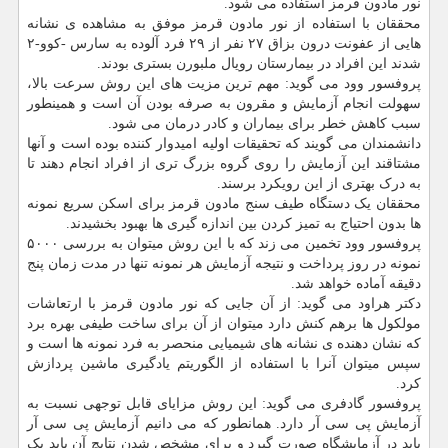
نور مادون قرمز استفاده می شود.
محققان با استفاده از نور مادون قرمز موفق به مشاهده ی نشانه
هایی از عفونت درون بزاق ۲۷ نفر از ۲۹ فرد آلوده به سارس -کوو-۲
شدند این افراد در بیمارستان رویال ملبورن بستری بودند.
پروفسور وود می گوید: مهم ترین مزیت های این روش سرعت بالا،
سهولت انجام آزمایش و مقرون به صرفه بودن آن است و همینطور
سبب کاهش خطر برای بیماران و کادر درمان می شود.
دانشمندان می گویند که تحقیقات اولیه امیدوار کننده بوده است و آنها
مشتاقند این آزمایش را روی گروه بزرگ تری از افراد انجام دهند تا
به درک بهتری از این رویکرد برسند.
محققان یک دستگاه طیف سنج مادون قرمز برای اسکن سریع نمونه
ها بدون احتیاج به تمیز کردن بین اندازه گیری ها بهبود بخشیدند.
پروفسور وود تخمین می زند که با این روش میتوان به بررسی ۵۰۰۰
نمونه در روز پرداخت و نتیجه آزمایش هر نمونه تنها در مدت زمان پنج
دقیقه آماده خواهد شد.
دکتر هراود می گوید: از آن جایی که نور مادون قرمز با ارتعاشات
مولکول ها برهم کنش دارد میتوان از آن برای ساخت طیفی بهره برد
که نشان دهنده ی نشانه های شیمیایی منحصر به فرد نمونه ها است و
سپس میتوان آنرا با استفاده از الگوریتم یادگیری ماشین پردازش
کرد.
پروفسور گادفری می گوید: این روش مزایای قابل توجهی نسبت به
آزمایش پی سی آر دارد. همانطور که می دانیم آزمایش پی سی آر
باید در آزمایشگاه صورت گیرد و برای مشخص شدن نتایچ آن باید یک