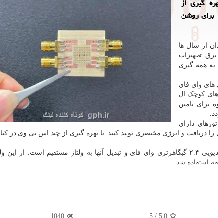
ره گیری از
 برای روشن
ان از سال ها
 برق تجهیزات
 به همه گیری
 های وای فای
 های کوچک ال
ه برای تامین
د.
ورهای دارای
امواج رادیویی را دریافت و انرژی مختصری تولید کنند. با بهره گیری از چند اس تی وی در کن
تراشه طراحی شده بدین شیوه قادر به دریافت امواج رادیویی ۲.۴ گیگاهرتزی وای فای و تبدیل آنها به ولتاژ مستقیم است. از 
1040
5
/
5.0