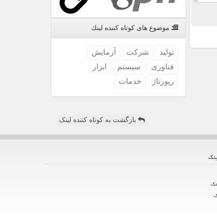
موضوع های كوتاه كننده لینك
تولید
شركت
آزمایش
فناوری
سیستم
ابزار
رپورتاژ
خدمات
بازگشت به کوتاه کننده لینک
ینك
نك
ك