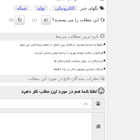
تگهای خبر:
الكترونیكی
,
تولید
,
شبكه
این مطلب را می پسندید؟
(0)
(1)
تازه ترین مطالب مرتبط
دقیقا به اندازه مصرف ترافیک بین الملل از حجم بسته کسر می شود
فراخوان ساخت مودم نوری با تراشه بومی منتشر گردید
خردسالان در تونل وحشت فیلترشکن ها
سرقت چندین میلیون دلار در ۲۵ دقیقه
نظرات بینندگان gph در مورد این مطلب
لطفا شما هم
در مورد این مطلب
نظر دهید