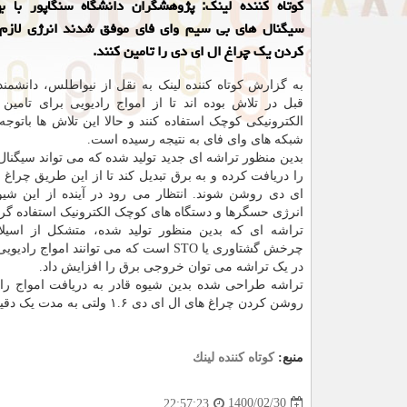
کوتاه کننده لینک: پژوهشگران دانشگاه سنگاپور با به
سیگنال های بی سیم وای فای موفق شدند انرژی لازم
کردن یک چراغ ال ای دی را تامین کنند.
به گزارش کوتاه کننده لینک به نقل از نیواطلس، دانشمند
قبل در تلاش بوده اند تا از امواج رادیویی برای تامین
الکترونیکی کوچک استفاده کنند و حالا این تلاش ها باتوجه
شبکه های وای فای به نتیجه رسیده است.
بدین منظور تراشه ای جدید تولید شده که می تواند سیگنال
را دریافت کرده و به برق تبدیل کند تا از این طریق چراغ
ای دی روشن شوند. انتظار می رود در آینده از این شیو
انرژی حسگرها و دستگاه های کوچک الکترونیک استفاده گرد
تراشه ای که بدین منظور تولید شده، متشکل از اسیلات
چرخش گشتاوری یا STO است که می توانند 
در یک تراشه می توان خروجی برق را افزایش داد.
روشن کردن چراغ های ال ای دی ۱.۶ ولتی به مدت یک دقیقه استفاده شد.
منبع:
كوتاه كننده لینك
1400/02/30
22:57:23