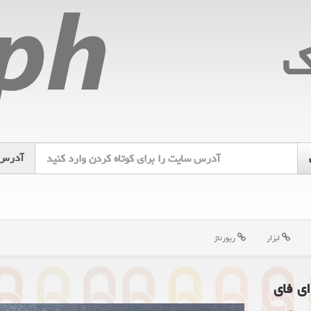
ك
آدرس
ابزار
رپورتاژ
ای فای