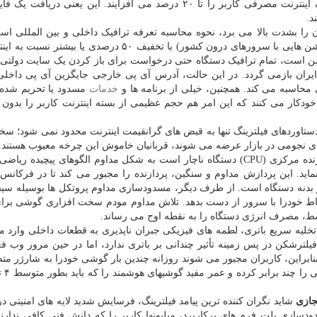
ن را بشدت بالا می برد، نحوه محاسبه تعرفه ترافیک داخلی و بین المللی ا
قوانین رگولاتوری، هزینه ترافیک داخلی (سایت ها و اپلیکیشن هایی با سرورهای درون کشور) با تخفیف ۵۰ درصدی 
ن است، تمام ترافیک دستگاه حتی درخواست برای باز کردن یک سایت دولتی ی
ن بازمی گردد. در این حالت، آدرس آی پی خارجی جایگزین آی پی داخلی
ی محاسبه می کند. همچنین، خیلی از برنامه ها و
خدمات
مسدود یا تحریم شده
کار می کنند که این امر هم حجم عظیمی از بسته اینترنت کاربر را بدون ا
تاوردهای فیلترینگ تنها به قبض های گرانقیمت اینترنت محدود نمی شود؛ سخ
ی نجومی در بازار عرضه می شوند، قربانیان خاموش این چرخه معیوب هستند.
فیلترشکن فعال می شود، پردازنده مرکزی (CPU) دستگاه ناچار است به شکل مداوم الگوهای پیچیده ر
د. این پردازش مداوم و سنگین، پردازنده را مجبور می کند تا در فرکانس ه
در بدنه دستگاه است. از طرف دیگر، مسدودسازی مداوم پروتکل ها بوسیله سی
اط خودرا با سرور از دست بدهد. تلاش مداوم مودم سخت افزاری گوشی بر
سط، مصرف انرژی دستگاه را به نقطه اوج می رساند.
تخلیه سریع باتری، لطمه های فیزیکی جبران ناپذیری به قطعات داخلی وارد می
ترشکن در پس زمینه تأثیر چندانی بر باتری ندارد، اما در حین مرور وب ف
تا ۲۸.۷۴ درصد افزایش دهد. بنابراین، کاربران مجبور می شوند روزانه چندین بار گوشی خودرا به شارژر 
جازی
شاید نگران کننده ترین پیامد فیلترینگ، فرسایش شدید لایه های امنیتی در
دسازی پلت فرم های پرکاربرد، میلیونها کاربر را که دانش فنی کافی ندار