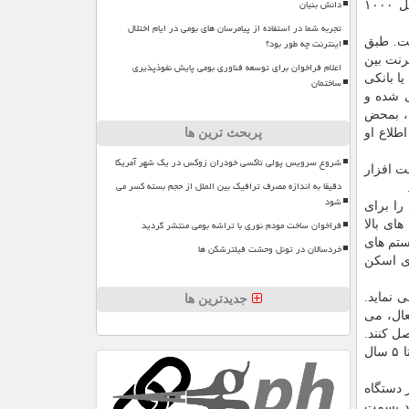
دانش بنیان
بستگی دارد؛ بطوریکه برخی پروتکلهای خیلی امن ترافیک اینترنت مصرفی کاربر را تا ۲۰ درصد می افزایند. این یعنی دریافت یک فایل ۱۰۰۰
تجربه شما در استفاده از پیامرسان های بومی در ایام اختلال
اینترنت چه طور بود؟
ست. طبق
یا بیشتر نسبت به اینترنت بین
اعلام فراخوان برای توسعه فناوری بومی پایش نفوذپذیری
ا بانکی
ساختمان
 شده و
، بمحض
پربحث ترین ها
طلاع او
شروع سرویس پولی تاکسی خودران زوکس در یک شهر آمریکا
ت افزار
دقیقا به اندازه مصرف ترافیک بین الملل از حجم بسته کسر می
شود
یاضی را برای
فراخوان ساخت مودم نوری با تراشه بومی منتشر گردید
ای بالا
ستم های
خردسالان در تونل وحشت فیلترشکن ها
ای اسکن
 نماید.
جدیدترین ها
عال، می
متصل کنند.
این رفتار تحمیلی، سرعت فرسودگی باتری های لیتیوم-یونی را چند برابر کرده و عمر مفید گوشیهای هوشمند را که باید بطور متوسط ۴ تا ۵ سال
 دستگاه
ند بسمت