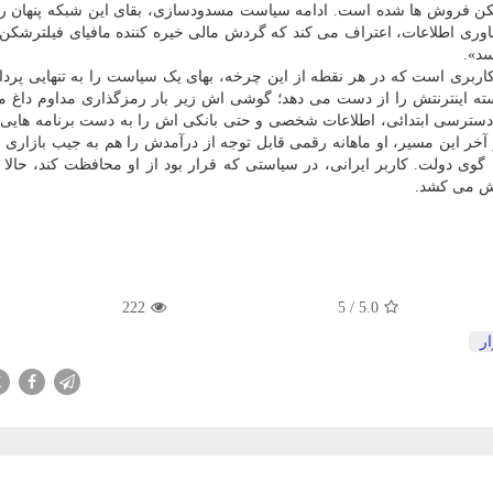
شکن فروش ها شده است. ادامه سیاست مسدودسازی، بقای این شبکه پنهان ر
اوری اطلاعات، اعتراف می کند که گردش مالی خیره کننده مافیای فیلترشکن 
سد».
ز کاربری است که در هر نقطه از این چرخه، بهای یک سیاست را به تنهایی پر
ته اینترنتش را از دست می دهد؛ گوشی اش زیر بار رمزگذاری مداوم داغ م
دسترسی ابتدائی، اطلاعات شخصی و حتی بانکی اش را به دست برنامه هایی
خر این مسیر، او ماهانه رقمی قابل توجه از درآمدش را هم به جیب بازاری 
گوی دولت. کاربر ایرانی، در سیاستی که قرار بود از او محافظت کند، حالا 
وش می کشد.
222
5
/
5.0
ار
X