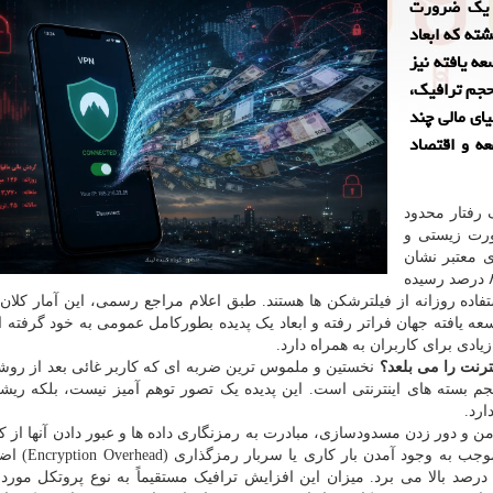
ه یک ضرورت
ان تبدیل گشته که ابعاد
ه یافته نیز
 حجم ترافیک،
ای مالی چند
عه و اقتصاد
 رفتار محدود
ورت زیستی و
 معتبر نشان
می دهند که ضریب نفوذ اینترنت در کشور به مرز ۸۵ تا ۸۸ درصد رسیده
چار به استفاده روزانه از فیلترشکن ها هستند. طبق اعلام مراجع رسمی، این آمار کلا
ه یافته جهان فراتر رفته و ابعاد یک پدیده بطورکامل عمومی به خود گرفته 
یادی برای کاربران به همراه دارد.
ترنت را می بلعد؟
نخستین و ملموس ترین ضربه ای که کاربر غائی بعد از رو
سته های اینترنتی است. این پدیده یک تصور توهم آمیز نیست، بلکه ریش
رد.
امن و دور زدن مسدودسازی، مبادرت به رمزنگاری داده ها و عبور دادن آنها از ک
رمزگذاری شده یا همان «تونلینگ» می کنند. این
شود که حجم داده های ارسالی و دریافتی را بین ۵ تا ۲۰ درصد بالا می برد. میزان این افزایش ترافیک مستقیماً به نوع پروتکل 