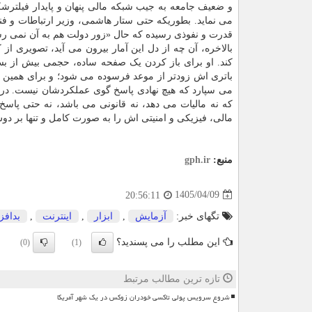
و ضعیف جامعه به جیب شبکه مالی پنهان و پایدار فیلتر
می نماید. بطوریکه حتی ستار هاشمی، وزیر ارتباطات و فن
قدرت و نفوذی رسیده که حال «زور دولت هم به آن نمی ر
بالاخره، آن چه از دل این آمار بیرون می آید، تصویری ا
کند. او برای باز کردن یک صفحه ساده، حجمی بیش از بس
باتری اش زودتر از موعد فرسوده می شود؛ و برای همین 
می سپارد که هیچ نهادی پاسخ گوی عملکردشان نیست. در آ
که نه مالیات می دهد، نه قانونی می باشد، نه حتی پاسخ 
مالی، فیزیکی و امنیتی اش را به صورت کامل و تنها بر د
منبع:
gph.ir
1405/04/09
20:56:11
تگهای خبر:
آزمایش
,
ابزار
,
اینترنت
,
بدافز
این مطلب را می پسندید؟
(0)
(1)
تازه ترین مطالب مرتبط
شروع سرویس پولی تاکسی خودران زوکس در یک شهر آمریکا