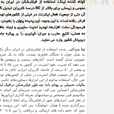
کوتاه کننده لینک: استفاده از فیلترشکن در ایران ب
عمومی و زیستی برای بالاتر از 80 درصد کاربر
آن حتی از جمعیت فعال اینترنت در خیلی از کشورهای توسع
فراتر رفته است؛ با این وجود، این پدیده پنهان با بلعیدن
فرسودگی سخت افزارها، تهدید امنیت سایبری و ایجاد مافی
ده همتی، نتایج مخرب و جبران ناپذیری را بر پیکره جام
دیجیتال کشور وارد می نماید.
تینا مزدکی_
پدیده استفاده از فیلترشکن در ایران دیگر یک
به نسل جوان یا نخبگان فناوری نیست، بلکه به یک ضر
عمومی تبدیل گشته است. آمارهای رسمی و پژوهش های
و بیشتر از ۸۰ درصد از جامعه کاربران ایرانی نا
حتی از کل جمعیت فعال اینترنت در خیلی از کشورهای توسع
عین حال، استفاده مداوم از این ابزارها دستاوردهای جانبی ز
مالیات تحمیلی بر پهنای باند؛ چه طور فیلترشکن ترافیک این
فیلترشکن احساس می کند، سرعت سرسام آور اتمام حجم ب
مکانیسم فنی مشخص و سیاستهای تعرفه گذاری اپراتورها دا
از نظر فنی، ابزارهای عبور از فیلترینگ برای ایجاد ارتباط 