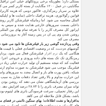
مگابایتی، در عمل ۱۲۰۰ مگابایت از بسته کاربر کسر می کند.
علاوه بر سربار رمزگذاری، فاکتور دومی که هزینه کاربرا
الملل محاسبه می شود. اما زمانیکه فیلترشکن کاربر روش
داخلی بسمت سرورهای خارجی هدایت شده و سپس به ایرا
اپراتور کل مصرف کاربر را با تعرفه تمام بهای بین الملل
روشن شدن وی پی ان در پس زمینه آغاز به بروزرسانی خود
مصرف می کند.
وقتی پردازنده گوشی زیر بار فیلترشکن ها نابود می شود
دس
گوشیهای
هوشمند
که در وضعیت اقتصادی فعلی با قیمت ها
هنگامی که یک
نرم افزار
رمزنگاری تک تک بسته های داده ورودی و خروجی اجرا نمای
فعالیت کند که نتیجه مستقیم آن تولید حرارت خیلی زیاد 
فیلترینگ موجب می شود فیلترشکن به صورت مداوم ارتب
شبکه، یافتن پورت های باز و اتصال مجدد به سرورهای وا
این حرارت مداوم و بالا رفتن تعداد دفعات شارژ به سبب 
بررسی های آزمایشگاهی نشان می دهند که روشن بودن فیل
تواند میزان مصرف باتری را 
باشد، بشکل قابل ملاحظه ای می کاهد.
بدافزارها و نشت اطلاعات؛ بهای سنگین ناامنی در فضای م
های کاربران و زیرساخت های کشور باشد. اصرار بر مسدو