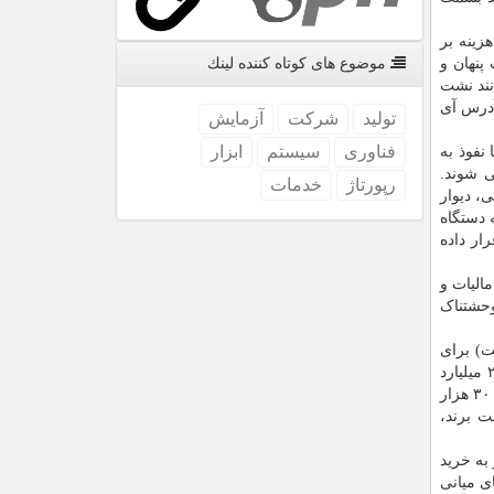
زینه بر
پنهان و
موضوع های كوتاه كننده لینك
نند نشت
 ان، آدرس آی
تولید
شركت
آزمایش
فناوری
سیستم
ابزار
نفوذ به
 شوند.
رپورتاژ
خدمات
ی، دیوار
 دستگاه
ار داده
الیات و
وحشتناک
 روزانه حدود ۱۲۶ میلیارد تومان و ماهانه نزدیک به سه هزار و ۷۷۰ میلیارد تومان (۳.۷۷ همت) برای
خرید فیلترشکن های پولی هزینه می کنند. بر طبق این آمار، هزینه سالیانه خرید فیلترشکن های پولی در کشور حدود ۴۵ تریلیون و ۲۸۸ میلیارد
تومان معادل ۴۵.۲ همت تخمین زده می شود. این گردش مالی نجومی در حالی رخ می دهد که درآمد سالانه شرکتی بزرگ مانند ایرانسل ۳۰ هزار
ت برند،
به خرید
هک های میانی