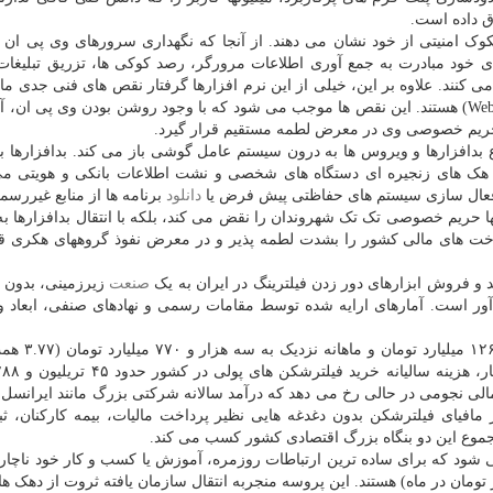
ق داده است.
وک امنیتی از خود نشان می دهند. از آنجا که نگهداری سرورهای وی پی ان ه
های خود مبادرت به جمع آوری اطلاعات مرورگر، رصد کوکی ها، تزریق تبلیغات 
نند. علاوه بر این، خیلی از این نرم افزارها گرفتار نقص های فنی جدی ما
دی ان اس (DNS Leak) و نشت وب آرتی سی (WebRTC Leak) هستند. این نقص ها موجب می شود که با وجود روشن بودن وی پی
حریم خصوصی وی در معرض لطمه مستقیم قرار گیرد.
اع بدافزارها و ویروس ها به درون سیستم عامل گوشی باز می کند. بدافزارها با 
ک های زنجیره ای دستگاه های شخصی و نشت اطلاعات بانکی و هویتی می
یرفعال سازی سیستم های حفاظتی پیش فرض یا
دانلود
برنامه ها از منابع غیررسم
ها حریم خصوصی تک تک شهروندان را نقض می کند، بلکه با انتقال بدافزارها به
خت های مالی کشور را بشدت لطمه پذیر و در معرض نفوذ گروههای هکری قر
د و فروش ابزارهای دور زدن فیلترینگ در ایران به یک
صنعت
زیرزمینی، بدون م
ور است. آمارهای ارایه شده توسط مقامات رسمی و نهادهای صنفی، ابعاد 
بر مبنای تازه ترین آمارهای تیرماه، کاربران
مافیای فیلترشکن بدون دغدغه هایی نظیر پرداخت مالیات، بیمه کارکنان، ثب
جموع این دو بنگاه بزرگ اقتصادی کشور کسب می کند.
شود که برای ساده ترین ارتباطات روزمره، آموزش یا کسب و کار خود ناچار 
ی اشتراکی فیلترشکن (با قیمت میانگین ۱۵۰ هزار تومان در ماه) هستند. این پروسه منجربه انتقال سازمان یافته ثروت از د