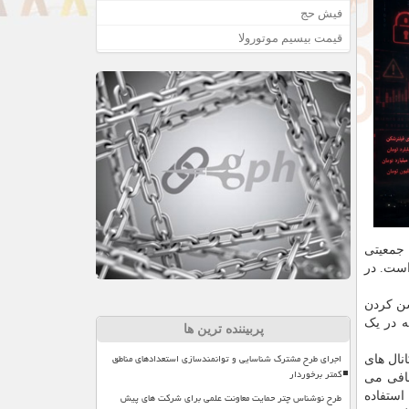
فیش حج
قیمت بیسیم موتورولا
ن جمعیتی
است. در
شن کردن
ه در یک
پربیننده ترین ها
اجرای طرح مشترک شناسایی و توانمندسازی استعدادهای مناطق
انال های
کمتر برخوردار
 پروسه موجب به وجود آمدن بار کاری یا سربار رمزگذاری (Encryption Overhead) اضافی می
طرح نوشناس چتر حمایت معاونت علمی برای شرکت های پیش
مورد استفاده