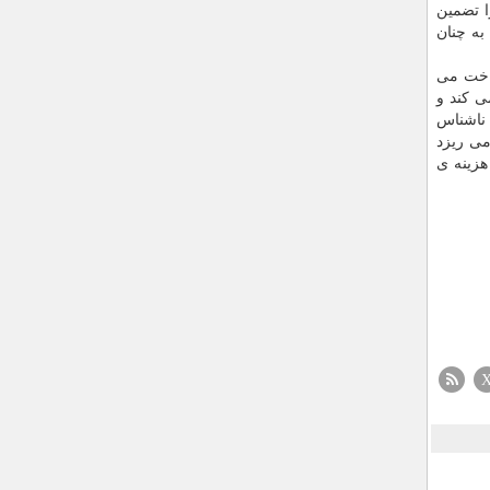
ا تضمین
به چنان
داخت می
ی کند و
 ناشناس
می ریزد
هزینه ی