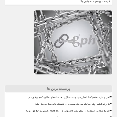
قیمت بیسیم موتورولا
پربیننده ترین ها
اجرای طرح مشترک شناسایی و توانمندسازی استعدادهای مناطق کمتر برخوردار
طرح نوشناس چتر حمایت معاونت علمی برای شرکت های پیش دانش بنیان
تجربه شما در استفاده از پیامرسان های بومی در ایام اختلال اینترنت چه طور بود؟