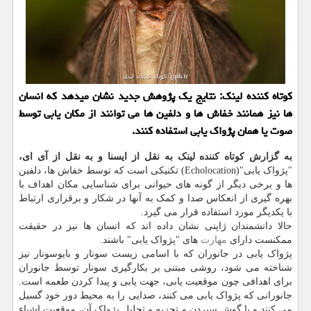
کوتاه کننده لینک: نتایج یک پژوهش جدید نشان میدهد که انسان
ها نیز همانند خفاش ها و دلفین ها می توانند از مکان یابی توسط
صوت یا همان پژواک یابی استفاده کنند.
به گزارش کوتاه کننده لینک به نقل از ایسنا و به نقل از آی ای،
"پژواک یابی"(Echolocation) تکنیکی است که توسط خفاش ها، دلفین
ها و برخی دیگر از گونه های حیوانی برای شناسایی مکان اهداف با
بهره گیری از انعکاس صدا و کمک به آنها در شکار و برقراری ارتباط
با یکدیگر مورد استفاده قرار می گیرد.
حالا دانشمندان ژاپنی نشان داده اند که انسان ها نیز در حقیقت
ممکنست دارای
مهارت
های "پژواک یابی" باشند.
پژواک یابی در جانوران که با اسامی زیست سونار و بایوسونار نیز
شناخته می شود، روشی مبتنی بر بکارگیری سونار توسط جانوران
برای اهدافی چون موقعیت یابی، جهت یابی و پیدا کردن طعمه است.
جانورانی که پژواک یابی می کنند، صدایی را به محیط دور خود گسیل
می کنند و با گوش سپردن و تجزیه و تحلیل پژواک آن، موقعیت اشیاء