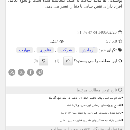
پوشیدنی ها مانند ساعت یا عینک گنجانیده شده است و نحوه تعامل
افراد دارای نقص بینایی با دنیا را تغییر می دهد.
1400/02/23
21:25:47
1217
5
/
5.0
تگهای خبر:
آزمایش
,
شركت
,
فناوری
,
مهارت
این مطلب را می پسندید؟
(0)
(1)
X
تازه ترین مطالب مرتبط
شروع سرویس پولی تاکسی خودران زوکس در یک شهر آمریکا
افتتاح پروژه های ارتباطی ایرانسل در کرمانشاه
رتبه هوش مصنوعی ایران در پژوهش بین ۱۲ تا ۱۸
تغییر پارادایم همکاریهای علمی و فناورانه بین المللی
نظرات بینندگان gph در مورد این مطلب