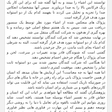
توانستند این اشیاء را ببینند و به آنها گفته شد که برای این کار یک
زنگ فرکانس بالا را به صدا دربیاورند. سپس آنها مشخصات انعکاس
صدا را تجزیه و تحلیل می کردند تا بفهمند کدام یک از دو استوانه
مورد هدف قرار گرفته است.
پژواک های منعکس شده از اشیاء مورد نظر توسط یک سنسور
دریافت می شد، سپس به یک هشتم سطح اصلی خود رسانده و با
بهره گیری از هدفون به شرکت کنندگان منتقل می شد.
در نهایت مشخص شد که شرکت کنندگان توانستند تشخیص دهند که
کدام یک از دو استوانه مورد هدف قرار گرفته است، البته به شرطی
که اشیاء بجای ثابت ماندن، در حال چرخیدن باشند.
گفتنی است که شنوندگان قادر بودند تغییرات در سرعت، لحن و
صدای پژواک را هنگام چرخش اجسام تشخیص دهند.
اما هنگامی که شرکت کنندگان مجبور شدند بین دو استوانه ثابت
تمایز را تشخیص دهند، موفقیت کمتری داشتند.
اما همه اینها به چه معناست؟ این آزمایش ها نشان میدهد که انسان
از همین خاصیت پژواک یابی برای راه رفتن در خانه یا مکان های دیگر
در صورتیکه تاریک است، استفاده می نماید که این قابلیت می تواند
کاربردهای بالقوه و بی شماری برای انسان داشته باشد.
پژوهشگران گفتند که مطالعه آنها شواهدی بر اثبات این که انسان و
خفاش قادر به تفسیر اشیاء بوسیله صدا هستند، یافته است. شاید
روزی بتوانیم این قابلیت بالقوه برای تعامل با دنیا را به روشی دیگر
توسعه دهیم و ببینیم که این مهارت در فناوری هایی نظیر فناوری