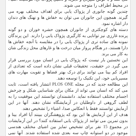
در محیط اطراف را متوجه می شوند.
چندین گونه جانوری از پژواک یابی برای اهداف مختلف بهره می
گیرند. همچون این جانوران می توان به خفاش ها و نهنگ های دندان
دار اشاره نمود.
دسته های کوچکتری از جانوران همچون حشره خوران و دو گونه
پرنده غارزی نیز توانایی به کارگیری پژواک یابی را دارند. این پرندگان
نمونه های ساده تری از پژواک یابی را در مقایسه با آنچه خفاش ها
دارا هستند، در هنگام پرواز میان درخت ها و غارهای محل زندگی شان
به کار می برند.
این نخستین بار نیست که پژواک یابی در انسان مورد بررسی قرار
می گیرد. در حقیقت، تحقیقات قبلی نشان داده است که تعدادی از
افراد کم بینا می توانند برای درک بهتر فضاها و تقویت مهارت های
مسیریابی خود، این تکنیک را توسعه دهند.
این مطالعه جدید که در مجله PLOS ONE انتشار یافته است، ثابت
می کند که انسان می تواند از مکان برای شناسایی شکل و چرخش
اجسام مختلف استفاده نماید. دانشمندان توانستند این موفقیت را به
لطف گروهی از داوطلبان در آزمایشگاه نشان دهند. آنها در این
آزمایش توانستند فقط با انعکاس صدا، اشیاء را تشخیص دهند.
هدف از این آزمایش ها این بود که پژوهشگران ببینند آیا افراد بینا و
بدون تمرین می توانند از پژواک یابی استفاده کنند؟ در این آزمایشات
در مجموع 15 نفر برای تشخیص تمایز بین اشیای مختلف هندسی
موجود در دو استوانه چاپ سه بعدی شده استفاده شدند. آنها نمی