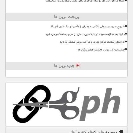
اعلام فراخوان برای توسعه فناوری بومی پایش نفوذپذیری ساختمان
پربحث ترین ها
شروع سرویس پولی تاکسی خودران زوکس در یک شهر آمریکا
دقیقا به اندازه مصرف ترافیک بین الملل از حجم بسته کسر می شود
فراخوان ساخت مودم نوری با تراشه بومی منتشر گردید
خردسالان در تونل وحشت فیلترشکن ها
جدیدترین ها
موضوع های كوتاه كننده لینك