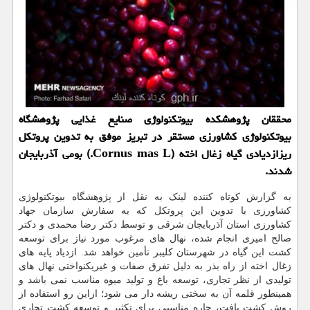
محققان پژوهشکده بیوتکنولوژی صنایع غذایی پژوهشگاه
بیوتکنولوژی کشاورزی مستقر در تبریز موفق به تدوین پروتکل
ریزازدیادی گیاه زغال اخته (Cornus mas L.) بومی آذربایجان
شدند.
به گزارش کوتاه کننده لینک به نقل از پژوهشگاه بیوتکنولوژی
کشاورزی با تدوین این پروتکل که به سفارش سازمان جهاد
کشاورزی استان آذربایجان شرقی و توسط دکتر رضا محمدی و دکتر
صالح امیری انجام شده، نهال های مرغوب مورد نیاز برای توسعه
کشت این گیاه در شهرستان کلیبر تأمین خواهد شد. ازدیاد پایه های
زغال اخته از راه بذر به دلیل تفرق صفات و غیریکنواختی نهال های
تولیدی از نظر تجاری، توسعه باغ و تولید میوه مناسب نمی باشد و
همینطور قلمه آن به سختی ریشه دار می شود؛ ازاین رو استفاده از
روش کشت بافت، چاره مناسبی برای تکثیر و توسعه کشت تجاری