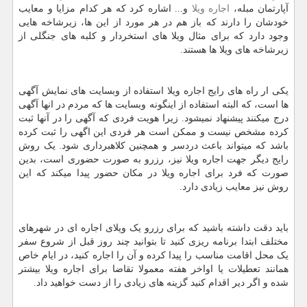
آپارتمان مبله،
اجاره ویلا
و... اشاره کرد که هر کدام مزایا و معایب
خودشان را دارند که باز هم در هر مورد از این ها، زیرشاخه هایی
وجود دارد که برای مثال ویلا های استخردار و کلبه های جنگلی از
زیرشاخه های ویلا ها هستند.
یکی ار راه های رایج اجاره ویلا استفاده از وبسایت های نمایش آگهی
ها است، که البته استفاده از اینگونه وبسایت ها که مردم در انها آگهی
درج میکنند پیشنهاد نمیشود. زیرا هویت فردی که آگهی را در آنها ثبت
کرده مشخص نیست و ممکن است هر فردی این اگهی را ثبت کرده
باشد که میتواند باعث دردسر و همچنین کلاهبرداری شود. یک روش
رایج دیگر جهت اجاره ویلا نیز، رزرو به صورت حضوری است، بدین
صورت که فرد برای اجاره ویلا در مکان حضور پیدا میکند که این
روش نیز معایب زیادی دارد.
باید دقت داشته باشید که برای رزرو یک ویلای اجاره ای در شهرهای
مختلف ابتدا برنامه ریزی کنید تا بتوانید چند روز قبل از شروع سفر
یک محل اقامت مناسب را پیدا کرده و آن را اجاره کنید، در ایام خاص
همانند تعطیلات یا اواخر هفته معمولا تقاضا برای اجاره ویلا بیشتر
شده و اگر دیر اقدام کنید گزینه های زیادی را از دست خواهید داد.