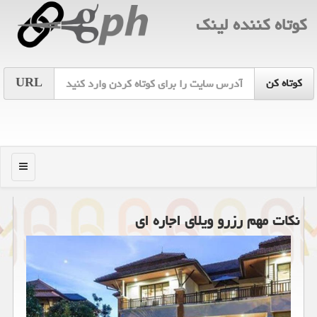
كوتاه كننده لینك
URL
منو
نكات مهم رزرو ویلای اجاره ای