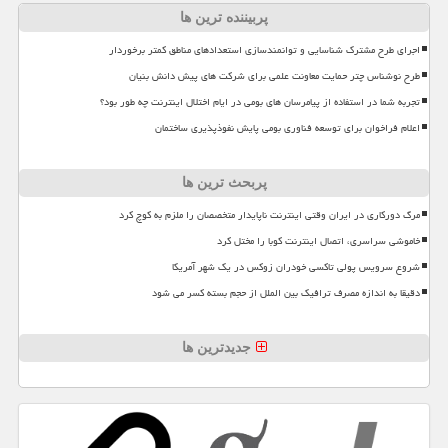
پربیننده ترین ها
اجرای طرح مشترک شناسایی و توانمندسازی استعدادهای مناطق کمتر برخوردار
طرح نوشناس چتر حمایت معاونت علمی برای شرکت های پیش دانش بنیان
تجربه شما در استفاده از پیامرسان های بومی در ایام اختلال اینترنت چه طور بود؟
اعلام فراخوان برای توسعه فناوری بومی پایش نفوذپذیری ساختمان
پربحث ترین ها
مرگ دورکاری در ایران وقتی اینترنت ناپایدار متخصصان را ملزم به کوچ کرد
خاموشی سراسری، اتصال اینترنت کوبا را مختل کرد
شروع سرویس پولی تاکسی خودران زوکس در یک شهر آمریکا
دقیقا به اندازه مصرف ترافیک بین الملل از حجم بسته کسر می شود
جدیدترین ها