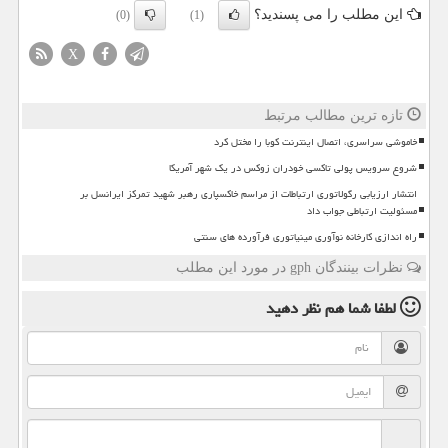
این مطلب را می پسندید؟
(0)
(1)
X
تازه ترین مطالب مرتبط
خاموشی سراسری، اتصال اینترنت کوبا را مختل کرد
شروع سرویس پولی تاکسی خودران زوکس در یک شهر آمریکا
انتشار ارزیابی رگولاتوری ارتباطات از مراسم خاکسپاری رهبر شهید تمرکز ایرانسل بر
مسئولیت ارتباطی جواب داد
راه اندازی کارخانه نوآوری مینیاتوری فرآورده های سنتی
نظرات بینندگان gph در مورد این مطلب
لطفا شما هم
نظر دهید