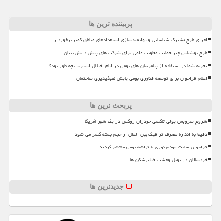
پربیننده ترین ها
اجرای طرح مشترک شناسایی و توانمندسازی استعدادهای مناطق کمتر برخوردار
طرح نوشناس چتر حمایت معاونت علمی برای شرکت های پیش دانش بنیان
تجربه شما در استفاده از پیامرسان های بومی در ایام اختلال اینترنت چه طور بود؟
اعلام فراخوان برای توسعه فناوری بومی پایش نفوذپذیری ساختمان
پربحث ترین ها
شروع سرویس پولی تاکسی خودران زوکس در یک شهر آمریکا
دقیقا به اندازه مصرف ترافیک بین الملل از حجم بسته کسر می شود
فراخوان ساخت مودم نوری با تراشه بومی منتشر گردید
خردسالان در تونل وحشت فیلترشکن ها
جدیدترین ها