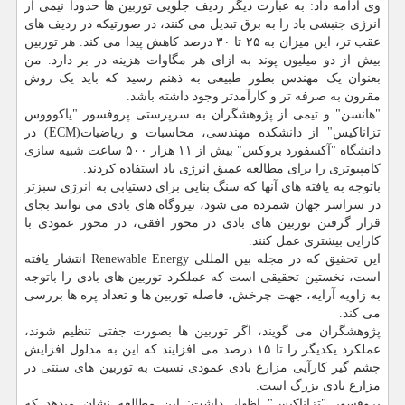
وی ادامه داد: به عبارت دیگر ردیف جلویی توربین ها حدودا نیمی از
انرژی جنبشی باد را به برق تبدیل می کنند، در صورتیکه در ردیف های
عقب تر، این میزان به ۲۵ تا ۳۰ درصد کاهش پیدا می کند. هر توربین
بیش از دو میلیون پوند به ازای هر مگاوات هزینه در بر دارد. من
بعنوان یک مهندس بطور طبیعی به ذهنم رسید که باید یک روش
مقرون به صرفه تر و کارآمدتر وجود داشته باشد.
"هانسن" و تیمی از پژوهشگران به سرپرستی پروفسور "یاکوووس
تزاناکیس" از دانشکده مهندسی، محاسبات و ریاضیات(ECM) در
دانشگاه "آکسفورد بروکس" بیش از ۱۱ هزار ۵۰۰ ساعت شبیه سازی
کامپیوتری را برای مطالعه عمیق انرژی باد استفاده کردند.
باتوجه به یافته های آنها که سنگ بنایی برای دستیابی به انرژی سبزتر
در سراسر جهان شمرده می شود، نیروگاه های بادی می توانند بجای
قرار گرفتن توربین های بادی در محور افقی، در محور عمودی با
کارایی بیشتری عمل کنند.
این تحقیق که در مجله بین المللی Renewable Energy انتشار یافته
است، نخستین تحقیقی است که عملکرد توربین های بادی را باتوجه
به زاویه آرایه، جهت چرخش، فاصله توربین ها و تعداد پره ها بررسی
می کند.
پژوهشگران می گویند، اگر توربین ها بصورت جفتی تنظیم شوند،
عملکرد یکدیگر را تا ۱۵ درصد می افزایند که این به مدلول افزایش
چشم گیر کارآیی مزارع بادی عمودی نسبت به توربین های سنتی در
مزارع بادی بزرگ است.
پروفسور "تزاناکیس" اظهار داشت: این مطالعه نشان میدهد که