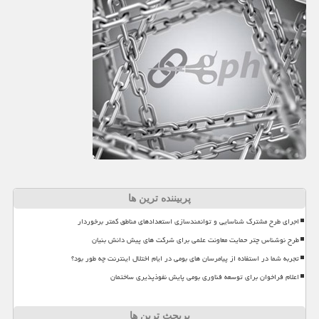
پربیننده ترین ها
اجرای طرح مشترک شناسایی و توانمندسازی استعدادهای مناطق کمتر برخوردار
طرح نوشناس چتر حمایت معاونت علمی برای شرکت های پیش دانش بنیان
تجربه شما در استفاده از پیامرسان های بومی در ایام اختلال اینترنت چه طور بود؟
اعلام فراخوان برای توسعه فناوری بومی پایش نفوذپذیری ساختمان
پربحث ترین ها