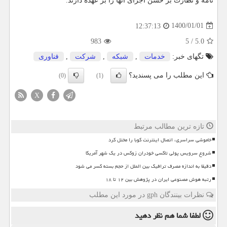
نامه و نظارت بر حسن اجرای آنها را بر عهده دارند.
1400/01/01
12:37:13
983
5
/
5.0
تگهای خبر:
خدمات
,
شبكه
,
شركت
,
فناوری
این مطلب را می پسندید؟
(0)
(1)
X
تازه ترین مطالب مرتبط
خاموشی سراسری، اتصال اینترنت کوبا را مختل کرد
شروع سرویس پولی تاکسی خودران زوکس در یک شهر آمریکا
دقیقا به اندازه مصرف ترافیک بین الملل از حجم بسته کسر می شود
رتبه هوش مصنوعی ایران در پژوهش بین ۱۲ تا ۱۸
نظرات بینندگان gph در مورد این مطلب
لطفا شما هم
نظر دهید