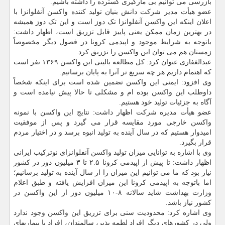
بازرسی می توانیم بی مارگیری گسترده را داشته باشیم.
عضو هیأت مدیر شرکت دانش بنیان تولید کننده واکسن آنفلوانزا با
اعلان اینکه این واکسن آنفلوانزا تک دوز است و این تک دوز همیشه
در بهترین زمان ممکن یعنی پاییز قابل تزریق است، اظهار داشت:
باتوجه به شرایط موجود و اپیدمی کرونا در فصول دیگر مخصوصاً
زمستان هم می توان این واکسن را تزریق کرد.
عبدالغفاری عنوان کرد: کل مطالعه بالینی این واکسن ۱۳۶۹ نفر است
که اهتمام داریم هر چه سریع تر آنرا به پایان برسانیم.
وی افزود: ایمنی این واکسن تضمین شده است برای اینکه شخصاً
داوطلب این واکسن بوده ام و مشکلی تا حالا پیش نیامده است و
آگاه به جزئیات تولید خود هستیم.
عضو هیأت مدیره شرکت اظهار داشت: نتایج این واکسن با نمونه
واکسن خارجی مورد مقایسه قرار می گیرد و پس از موفقیت
امیدوار هستیم که در سال آینده به تولید انبوه برسد و در اختیار مردم
قرار بگیرد.
وی با اشاره به توانایی میزان تولید واکسن آنفلوانزای نوترکیب ایرانی
اظهار داشت: تا پیش از اپیدمی کرونا ۲.۵ تا ۳ میلیون دوز در کشور
نیاز بود که ما می توانیم این میزان را از سال آینده به تولید برسانیم؛
اما باتوجه به اپیدمی کرونا این میزان افزایش یافته و طبق اعلام
وزارت بهداشت شاید سالانه ۸-۱۰ میلیون دوز از این واکسن در
کشور نیاز باشد.
وی اشاره کرد: محدودیت سنی برای تزریق این واکسن وجود ندارد
ولی در کشورهای دیگر افراد لطمه پذیر، سالمندان، افراد با بیماریهای