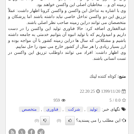
زمینه ای و… مخاطبان اصلی این واکسن خواهند بود.
وی با اشاره به تداخل این واکسن و واکسن کرونا اظهار داشت: عملاً
تزریق این دو واکسن تداخل خاصی نباید داشته باشند اما پزشکان و
متخصصان می توانند دراین زمینه صاحب نظر اصلی باشند.
عبدالغفاری اضافه کرد: حالا فناوری تولید این واکسن را در دست
داریم و امیدواریم که با تولید انبوه آن بتوانیم خدمتی به جامعه داشته
باشیم و مشکلاتی که سال ها دراین زمینه کشور با آن مواجه بوده و
ارز بسیار زیادی را هر سال از کشور خارج می نمود را حل نماییم.
وی اظهار داشت: افراد می توانند داوطلب تزریق این واکسن در
تست انسانی باشند.
منبع:
كوتاه كننده لینك
1399/11/20
22:20:25
959
5
/
0.0
تگهای خبر:
تولید
,
شركت
,
فناوری
,
متخصص
این مطلب را می پسندید؟
(0)
(0)
X