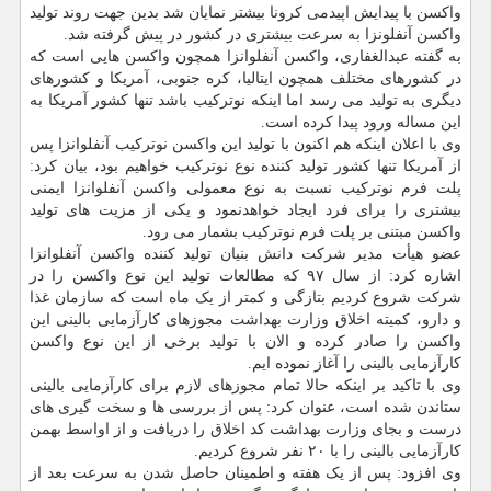
واکسن با پیدایش اپیدمی کرونا بیشتر نمایان شد بدین جهت روند تولید
واکسن آنفلونزا به سرعت بیشتری در کشور در پیش گرفته شد.
به گفته عبدالغفاری، واکسن آنفلوانزا همچون واکسن هایی است که
در کشورهای مختلف همچون ایتالیا، کره جنوبی، آمریکا و کشورهای
دیگری به تولید می رسد اما اینکه نوترکیب باشد تنها کشور آمریکا به
این مساله ورود پیدا کرده است.
وی با اعلان اینکه هم اکنون با تولید این واکسن نوترکیب آنفلوانزا پس
از آمریکا تنها کشور تولید کننده نوع نوترکیب خواهیم بود، بیان کرد:
پلت فرم نوترکیب نسبت به نوع معمولی واکسن آنفلوانزا ایمنی
بیشتری را برای فرد ایجاد خواهدنمود و یکی از مزیت های تولید
واکسن مبتنی بر پلت فرم نوترکیب بشمار می رود.
عضو هیأت مدیر شرکت دانش بنیان تولید کننده واکسن آنفلوانزا
اشاره کرد: از سال ۹۷ که مطالعات تولید این نوع واکسن را در
شرکت شروع کردیم بتازگی و کمتر از یک ماه است که سازمان غذا
و دارو، کمیته اخلاق وزارت بهداشت مجوزهای کارآزمایی بالینی این
واکسن را صادر کرده و الان با تولید برخی از این نوع واکسن
کارآزمایی بالینی را آغاز نموده ایم.
وی با تاکید بر اینکه حالا تمام مجوزهای لازم برای کارآزمایی بالینی
ستاندن شده است، عنوان کرد: پس از بررسی ها و سخت گیری های
درست و بجای وزارت بهداشت کد اخلاق را دریافت و از اواسط بهمن
کارآزمایی بالینی را با ۲۰ نفر شروع کردیم.
وی افزود: پس از یک هفته و اطمینان حاصل شدن به سرعت بعد از