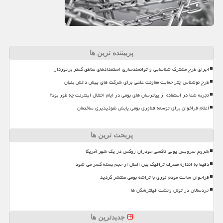
پربیننده ترین ها
اجرای طرح مشترک شناسایی و توانمندسازی استعدادهای مناطق کمتر برخوردار
طرح نوشناس چتر حمایت معاونت علمی برای شرکت های پیش دانش بنیان
تجربه شما در استفاده از پیامرسان های بومی در ایام اختلال اینترنت چه طور بود؟
اعلام فراخوان برای توسعه فناوری بومی پایش نفوذپذیری ساختمان
پربحث ترین ها
شروع سرویس پولی تاکسی خودران زوکس در یک شهر آمریکا
دقیقا به اندازه مصرف ترافیک بین الملل از حجم بسته کسر می شود
فراخوان ساخت مودم نوری با تراشه بومی منتشر گردید
خردسالان در تونل وحشت فیلترشکن ها
جدیدترین ها