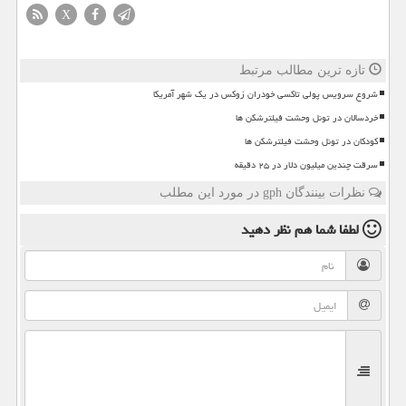
X
تازه ترین مطالب مرتبط
شروع سرویس پولی تاکسی خودران زوکس در یک شهر آمریکا
خردسالان در تونل وحشت فیلترشکن ها
کودکان در تونل وحشت فیلترشکن ها
سرقت چندین میلیون دلار در ۲۵ دقیقه
نظرات بینندگان gph در مورد این مطلب
لطفا شما هم
نظر دهید