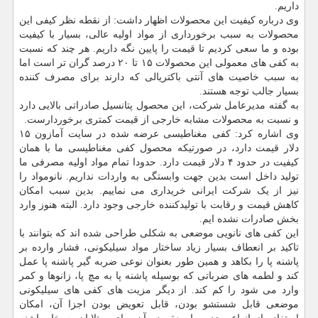
داریم.
وی درباره کیفیت این محصولات اظهار داشت: از نقطه نظر کیفی این
محصولات به سبب برخورداری از مواد اولیه عالی، بسیار با کیفیت
بوده و ما سعی کردیم تا قیمت را پایین نگه داریم. هر چند که نسبت
به کفی های معمولی این محصولات ۱۵ تا ۲۰ درصد گران تر است اما
به سبب خاصیت های آنتی باکتریالی که دارند برای مصرف کننده
بسیار جالب توجه هستند.
به گفته مدیرعامل شرکت، این محصول پتانسیل صادراتی بالایی دارد
و نسبت به محصولات مشابه خارجی از قیمت کمتری برخوردارست.
وی اشاره کرد: کفی مغناطیسی عرضه شده در سایت آمازون ۱۵
دلار قیمت دارد، در صورتیکه محصول کفی مغناطیسی ما با همان
کیفیت در حدود ۴ دلار قیمت دارد. حدودا تمام مواد اولیه مصرفی ما
تولید داخل است بدین جهت وابستگی به واردات نداریم. نانومواد را
نیز از یک شرکت ایرانی خریداری می نماییم. بدین سبب امکان
کاهش قیمت و رقابت با تولیدکننده خارجی وجود دارد. البته هنوز وارد
بخش صادرات نشده ایم.
این کفی های نانویی موضعی به شکلی طراحی شده اند که بتوانند با
تاکید بر انعطاف بسیار زیاد ساختار مواد سیلیکونی، فشار وارده بر
پاشنه پا را بکاهد و همین طور بعنوان نوعی ضربه گیر پاشنه پا عمل
کند و لطمه های ضرباتی که بوسیله پاشنه پا به مچ پا، زانوها و کمر
وارد می شود را کم کند. از دیگر مزیت های کفی های سیلیکونی
موضعی قابل شستشو بودن، قابل تعویض بودن اجزا آن، امکان