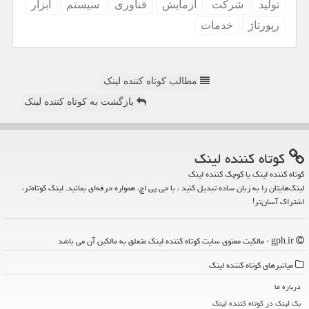
تولید
شركت
آزمایش
فناوری
سیستم
ابزار
رپورتاژ
خدمات
مطالب کوتاه کننده لینک
بازگشت به کوتاه کننده لینک
كوتاه كننده لینك
کوتاه کننده لینک یا کوچک کننده لینک
لینک‌هایتان را به زبان ساده تبدیل کنید ، با جی پی اچ، همواره حرفه‌ای بمانید. لینک کوتاه‌تر،
اشتراک آسان‌تر!
gph.ir - مالکیت معنوی سایت كوتاه كننده لینك متعلق به مالکین آن می باشد
میانبرهای كوتاه كننده لینك
درباره ما
بک لینک در كوتاه كننده لینك