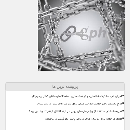
پربیننده ترین ها
اجرای طرح مشترک شناسایی و توانمندسازی استعدادهای مناطق کمتر برخوردار
طرح نوشناس چتر حمایت معاونت علمی برای شرکت های پیش دانش بنیان
تجربه شما در استفاده از پیامرسان های بومی در ایام اختلال اینترنت چه طور بود؟
اعلام فراخوان برای توسعه فناوری بومی پایش نفوذپذیری ساختمان