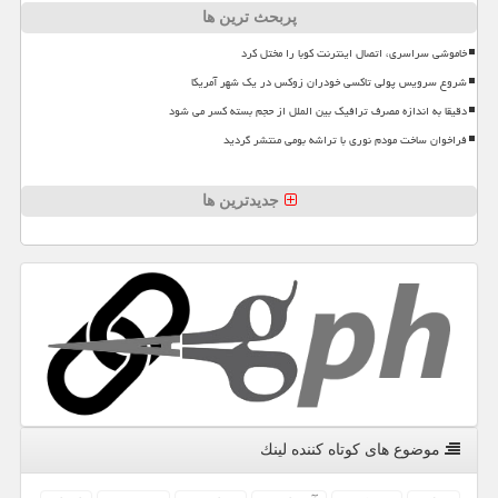
پربحث ترین ها
خاموشی سراسری، اتصال اینترنت کوبا را مختل کرد
شروع سرویس پولی تاکسی خودران زوکس در یک شهر آمریکا
دقیقا به اندازه مصرف ترافیک بین الملل از حجم بسته کسر می شود
فراخوان ساخت مودم نوری با تراشه بومی منتشر گردید
جدیدترین ها
موضوع های كوتاه كننده لینك