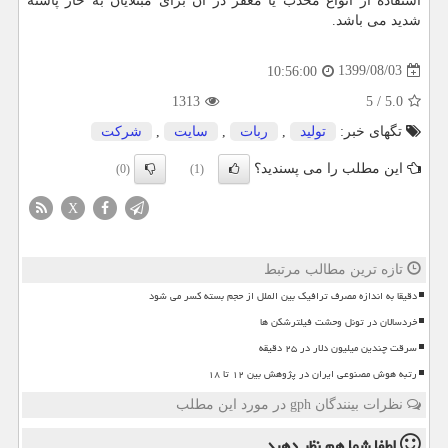
استفاده از انواع محدب یا معقر در آن برای مبتلایان به خار پاشنه
شدید می باشد.
1399/08/03
10:56:00
1313
5
/
5.0
تگهای خبر:
تولید
,
ربات
,
سایت
,
شركت
این مطلب را می پسندید؟
(0)
(1)
X
تازه ترین مطالب مرتبط
دقیقا به اندازه مصرف ترافیک بین الملل از حجم بسته کسر می شود
خردسالان در تونل وحشت فیلترشکن ها
سرقت چندین میلیون دلار در ۲۵ دقیقه
رتبه هوش مصنوعی ایران در پژوهش بین ۱۲ تا ۱۸
نظرات بینندگان gph در مورد این مطلب
لطفا شما هم
نظر دهید