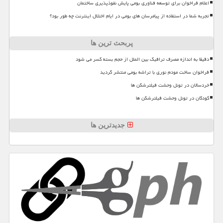
اعلام فراخوان برای توسعه فناوری بومی پایش نفوذپذیری ساختمان
تجربه شما در استفاده از پیامرسان های بومی در ایام اختلال اینترنت چه طور بود؟
پربحث ترین ها
دقیقا به اندازه مصرف ترافیک بین الملل از حجم بسته کسر می شود
فراخوان ساخت مودم نوری با تراشه بومی منتشر گردید
خردسالان در تونل وحشت فیلترشکن ها
کودکان در تونل وحشت فیلترشکن ها
جدیدترین ها