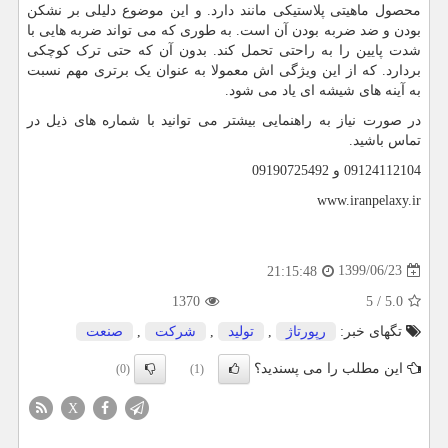
محصول ماهیتی پلاستیکی مانند دارد. و این موضوع دلیلی بر نشکن
بودن و ضد ضربه بودن آن است. به طوری که می تواند ضربه هایی با
شدت پایین را به راحتی تحمل کند. بدون آن که حتی ترک کوچکی
بردارد. که از این ویژگی اش معمولا به عنوان یک برتری مهم نسبت
به آینه های شیشه ای یاد می شود.
در صورت نیاز به راهنمایی بیشتر می توانید با شماره های ذیل در
تماس باشید.
09124112104 و 09190725492
www.iranpelaxy.ir
1399/06/23
21:15:48
1370
5
/
5.0
تگهای خبر:
رپورتاژ
,
تولید
,
شركت
,
صنعت
این مطلب را می پسندید؟
(0)
(1)
X