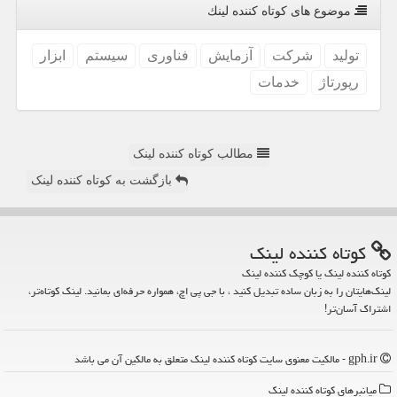
موضوع های كوتاه كننده لینك
تولید
شركت
آزمایش
فناوری
سیستم
ابزار
رپورتاژ
خدمات
مطالب کوتاه کننده لینک
بازگشت به کوتاه کننده لینک
كوتاه كننده لینك
کوتاه کننده لینک یا کوچک کننده لینک
لینک‌هایتان را به زبان ساده تبدیل کنید ، با جی پی اچ، همواره حرفه‌ای بمانید. لینک کوتاه‌تر،
اشتراک آسان‌تر!
gph.ir - مالکیت معنوی سایت كوتاه كننده لینك متعلق به مالکین آن می باشد
میانبرهای كوتاه كننده لینك