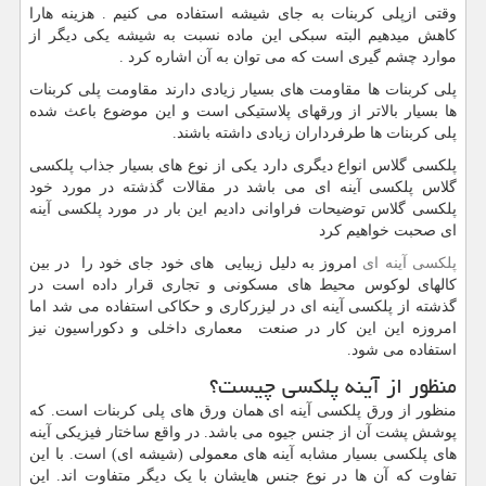
وقتی ازپلی کربنات به جای شیشه استفاده می کنیم . هزینه هارا
کاهش میدهیم البته سبکی این ماده نسبت به شیشه یکی دیگر از
موارد چشم گیری است که می توان به آن اشاره کرد
.
پلی کربنات ها مقاومت های بسیار زیادی دارند مقاومت پلی کربنات
ها بسیار بالاتر از ورقهای پلاستیکی است و این موضوع باعث شده
پلی کربنات ها طرفرداران زیادی داشته باشند.
پلکسی گلاس انواع دیگری دارد یکی از نوع های بسیار جذاب پلکسی
گلاس پلکسی آینه ای می باشد در مقالات گذشته در مورد خود
پلکسی گلاس توضیحات فراوانی دادیم این بار در مورد پلکسی آینه
ای صحبت خواهیم کرد
پلکسی آینه ای
امروز به دلیل زیبایی های خود جای خود را در بین
کالهای لوکوس محیط های مسکونی و تجاری قرار داده است در
گذشته از پلکسی آینه ای در لیزرکاری و حکاکی استفاده می شد اما
امروزه این این کار در صنعت معماری داخلی و دکوراسیون نیز
استفاده می شود.
منظور از آینه پلکسی چیست؟
منظور از ورق پلکسی آینه ای همان ورق های پلی کربنات است. که
پوشش پشت آن از جنس جیوه می باشد. در واقع ساختار فیزیکی آینه
های پلکسی بسیار مشابه آینه های معمولی (شیشه ای) است. با این
تفاوت که آن ها در نوع جنس هایشان با یک دیگر متفاوت اند. این