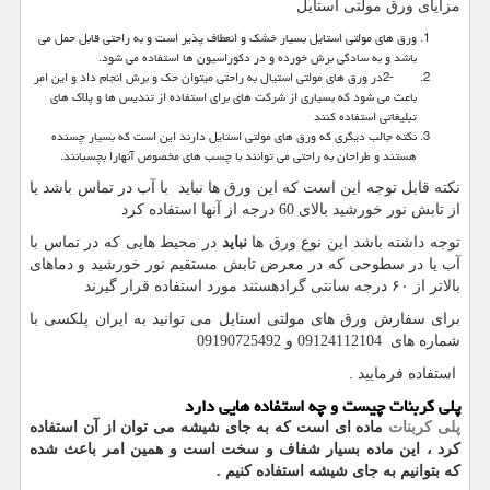
مزایای ورق مولتی استایل
ورق های مولتی استایل بسیار خشک و انعطاف پذیر است و به راحتی قابل حمل می
باشد و به سادگی برش خورده و در دکوراسیون ها استفاده می شود.
2-
در ورق های مولتی استیال به راحتی میتوان حک و برش انجام داد و این امر
باعث می شود که بسیاری از شرکت های برای استفاده از تندیس ها و پلاک های
تبلیغاتی استفاده کنند
نکته جالب دیگری که ورق های مولتی استایل دارند این است که بسیار چسنده
هستند و طراحان به راحتی می توانند با چسب های مخصوص آنهارا بچسبانند.
نکته قابل توجه این است که این ورق ها نباید با آب در تماس باشد یا
از تابش نور خورشید بالای 60 درجه از آنها استفاده کرد
توجه داشته باشد این نوع ورق ها
نباید
در محیط هایی که در تماس با
آب یا در سطوحی که در معرض تابش مستقیم نور خورشید و دماهای
بالاتر از ۶۰ درجه سانتی گرادهستند مورد استفاده قرار گیرند
برای سفارش ورق های مولتی استایل می توانید به ایران پلکسی با
شماره های 09124112104 و 09190725492
استفاده فرمایید
.
پلی کربنات چیست و چه استفاده هایی دارد
پلی کربنات
ماده ای است که به جای شیشه می توان از آن استفاده
کرد ، این ماده بسیار شفاف و سخت است و همین امر باعث شده
که بتوانیم به جای شیشه استفاده کنیم
.