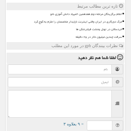
تازه ترین مطالب مرتبط
اعلام برگزیدگان مرحله دوم هفدهمین المپیاد دانش آموزی نانو
مرگ دورکاری در ایران وقتی اینترنت ناپایدار متخصصان را ملزم به کوچ کرد
خردسالان در تونل وحشت فیلترشکن ها
سرقت چندین میلیون دلار در ۲۵ دقیقه
نظرات بینندگان gph در مورد این مطلب
لطفا شما هم
نظر دهید
= ۹ بعلاوه ۳