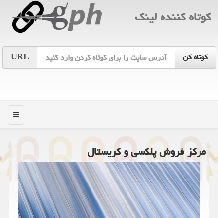
كوتاه كننده لینك
URL
منو
مركز فروش پلكسی و كریستال