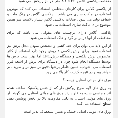
ضحامت پلکسی گلاس ۲/۱ × ۸/۱ متر در بازار پخش می شود.
از پلکسی گلاس برای کارهای مختلفی استفاده می کنند که مهترین
استفاده در ماکت سازی می باشد . پلاکسی گلاس در رنگ مات و
شفاف تولید می شود . ضخات پلاکسی گلاس بسیار بالاست سر همین
موضوع برای ماکت سازی استفاده می شود
پلاکسی گلاس دارای برچسب های مقوایی می باشد که برای
محافظت از آنها در برابر گرد و خاک استفاده می شود.
از این لایه می توان برای خط کشی و مشخص نمودن محل برش نیز
استفاده نمود. برای برش پلکسی ۲ روش وجود دارد.استفاده از کاتر
مخصوص برش پلکسی و دستگاه برش
CNC.
اما بهتر است برش ها
توسط دستگاه انجام شود.چون در دستگاه برای برش از اشعه لیزر
استفاده می شود،به همین خاطر برشها دقیق تر،تمیز تر و ظریف تر
خواهد بود و در نتیجه کیفیت کار بالا می رود
ورق های
مولتی استایل
چیست؟
به ورق های لایه طرح روکش دار که از جنس پلاستیک ساخته شده
اند و جنسی شبیه به فلز دارند ورق های مولتی استایل می گویند از
ورق های مولتی استیال به دلیل مقاومت بالا در بخش پوشش دهی
سطح استفاده می کنند.
ورق های مولتی اسایل خشک و بسیر اسنعطاف پذیر است