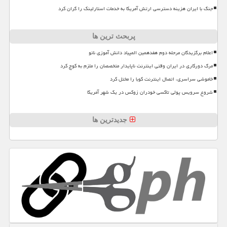
جنگ با ایران هزینه دسترسی ارتش آمریکا به خدمات استارلینک را گران کرد
پربحث ترین ها
اعلام برگزیدگان مرحله دوم هفدهمین المپیاد دانش آموزی نانو
مرگ دورکاری در ایران وقتی اینترنت ناپایدار متخصصان را ملزم به کوچ کرد
خاموشی سراسری، اتصال اینترنت کوبا را مختل کرد
شروع سرویس پولی تاکسی خودران زوکس در یک شهر آمریکا
جدیدترین ها