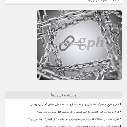
پربیننده ترین ها
اجرای طرح مشترک شناسایی و توانمندسازی استعدادهای مناطق کمتر برخوردار
طرح نوشناس چتر حمایت معاونت علمی برای شرکت های پیش دانش بنیان
تجربه شما در استفاده از پیامرسان های بومی در ایام اختلال اینترنت چه طور بود؟
اعلام فراخوان برای توسعه فناوری بومی پایش نفوذپذیری ساختمان