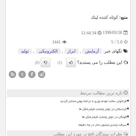
منبع:
كوتاه كننده لینك
1399/03/28
12:44:34
1441
5
/
5.0
تگهای خبر:
آزمایش
,
ابزار
,
الكترونیكی
,
تولید
این مطلب را می پسندید؟
(0)
(1)
X
تازه ترین مطالب مرتبط
فراخوان ساخت مودم نوری با تراشه بومی منتشر گردید
خردسالان در تونل وحشت فیلترشکن ها
کودکان در تونل وحشت فیلترشکن ها
سرقت چندین میلیون دلار در ۲۵ دقیقه
نظرات بینندگان gph در مورد این مطلب