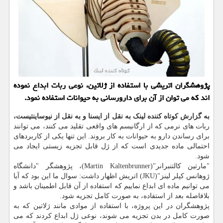
پژوهشگران اتریشی با استفاده از ژلاتین، نوعی ربات ابداع نموده
اند كه می توان از آن برای دارورسانی به حیوانات استفاده نمود.
به گزارش کوتاه کننده لینک به نقل از ایسنا و به نقل از نیوساینتیست،
ربات های نرمی که از ارگانیسم های واقعی تقلید می کنند، می توانند
برای رساندن دارو به حیوانات به کار بروند. این تنها یکی از کاربردهای
احتمالی ماده جدیدی است که از ژل قابل تجزیه زیستی ایجاد می
شود.
"مارتین کالتنبرانر"(Martin Kaltenbrunner)، پژوهشگر "دانشگاه
ژوهانس کپلر لینز"(JKU) اتریش اظهار داشت: سوال ما این بود که آیا
می توانیم ماده ای ابداع نماییم که استفاده از آن قابل اطمینان باشد و
بلافاصله بعد از استفاده، به صورت کامل تجزیه شود.
پژوهشگران در این پروژه، با استفاده از موادی مانند ژلاتین که به
صورت کامل در بدن تجزیه می شوند، نوعی ژل ابداع کردند که می