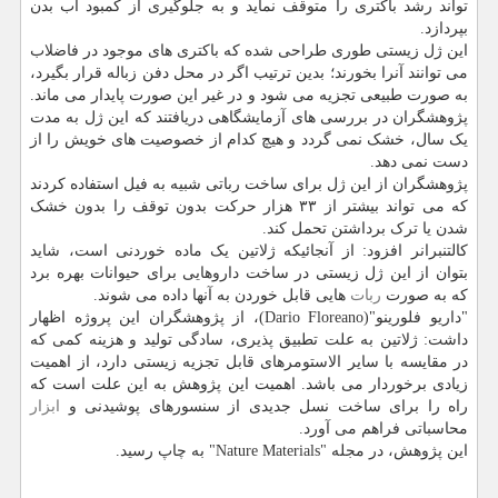
تواند رشد باکتری را متوقف نماید و به جلوگیری از کمبود آب بدن
بپردازد.
این ژل زیستی طوری طراحی شده که باکتری های موجود در فاضلاب
می توانند آنرا بخورند؛ بدین ترتیب اگر در محل دفن زباله قرار بگیرد،
به صورت طبیعی تجزیه می شود و در غیر این صورت پایدار می ماند.
پژوهشگران در بررسی های آزمایشگاهی دریافتند که این ژل به مدت
یک سال، خشک نمی گردد و هیچ کدام از خصوصیت های خویش را از
دست نمی دهد.
پژوهشگران از این ژل برای ساخت رباتی شبیه به فیل استفاده کردند
که می تواند بیشتر از ۳۳ هزار حرکت بدون توقف را بدون خشک
شدن یا ترک برداشتن تحمل کند.
کالتنبرانر افزود: از آنجائیکه ژلاتین یک ماده خوردنی است، شاید
بتوان از این ژل زیستی در ساخت داروهایی برای حیوانات بهره برد
که به صورت
ربات
هایی قابل خوردن به آنها داده می شوند.
"داریو فلورینو"(Dario Floreano)، از پژوهشگران این پروژه اظهار
داشت: ژلاتین به علت تطبیق پذیری، سادگی تولید و هزینه کمی که
در مقایسه با سایر الاستومرهای قابل تجزیه زیستی دارد، از اهمیت
زیادی برخوردار می باشد. اهمیت این پژوهش به این علت است که
راه را برای ساخت نسل جدیدی از سنسورهای پوشیدنی و
ابزار
محاسباتی فراهم می آورد.
این پژوهش، در مجله "Nature Materials" به چاپ رسید.