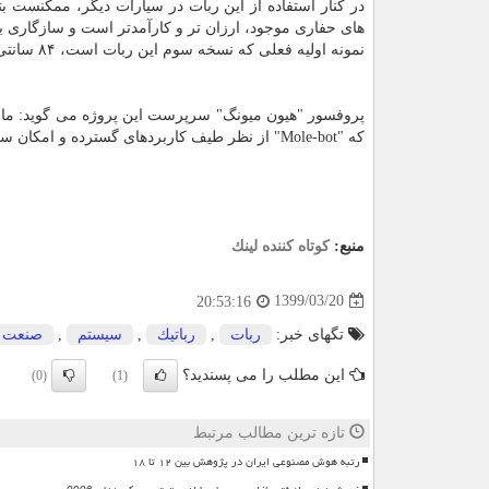
در کنار استفاده از این ربات در سیارات دیگر، ممکنست بت
های حفاری موجود، ارزان تر و کارآمدتر است و سازگاری ب
نمونه اولیه فعلی که نسخه سوم این ربات است، ۸۴ سانتی متر طول و ۲۵ سانتی متر عرض دارد و وزن آن ۲۶ کیلوگرم است.
پروفسور "هیون میونگ" سرپرست این پروژه می گوید: ما با 
که "Mole-bot" از نظر طیف کاربردهای گسترده و امکان سنجی اقتصادی تأثیر بسیار مثبتی بر بازار رباتیک بگذارد.
منبع:
كوتاه كننده لینك
1399/03/20
20:53:16
تگهای خبر:
ربات
,
رباتیك
,
سیستم
,
صنعت
این مطلب را می پسندید؟
(0)
(1)
تازه ترین مطالب مرتبط
رتبه هوش مصنوعی ایران در پژوهش بین ۱۲ تا ۱۸