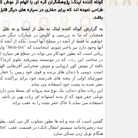
كوتاه كننده لینك: پژوهشگران كره ای با الهام از موش ك
طراحی نموده اند كه برای حفاری در سیاره های دیگر قابل
باشد.
به گزارش کوتاه کننده لینک به نقل از ایسنا و به نقل 
همچنان که ما به بررسی و کاوش در سیارات دیگر می 
خواهیم نه فقط از آنچه در سطح آنها است، بلکه از آنچه ک
آنها وجود دارد ن
رباتی است که بطور خودکار می تواند در سطح هر سیاره ای
در ساخت این
ربات
یافته از موش کور اروپایی و موش صحرایی آفریقایی اله
است. دومی با دندان های برنده و قوی خود زمین را حفار
صورتیکه اولی از پنجه های قدرتمند خود برای پراکنده 
حفر شده به پشت خود استفاده می نماید.
این ربات بجای دندان، یک نوع مته پروانه ای بسط پذیر دارد.
تونلی حفر شود که از بدنه استوانه ای ربات پهن تر باشد. 
استفاده می نماید تا خاک حفر شده را به عقب براند.
گفتنی است که مته و لبه ها بطور متناوب کار می کنند، بطو
هنگام تونل زدن ممکن سازد.