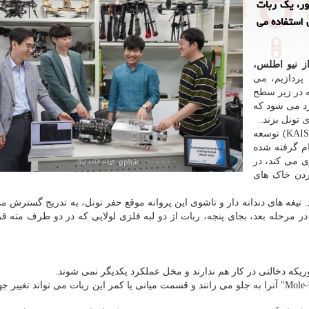
ور، یك ربات
 استفاده می
از نیو اطلس،
پردازیم، می
ه در زیر سطح
یز باخبر شویم. اینجاست که "Mole-bot" وارد می شود که
 تونل بزند.
که در موسسه پیشرفته علوم کره(KAIST) توسعه
ام گرفته شده
ی می کند، در
کردن خاک های
 تیغه های دندانه دار و تاشوی این پروانه موقع حفر تونل، به تدریج گسترش می 
در مرحله بعد، بجای پنجه، ربات از دو لبه فلزی لولایی که در دو طرف مته قرا
ریکه دخالتی در کار هم ندارند و مخل عملکرد یکدیگر نمی شوند.
سه زنجیره(مانند سیستم انتقال تانک) در قسمت عقب "Mole-bot" آنرا به جلو می رانند و قسمت میانی یا کمر این ربات می تواند تغ