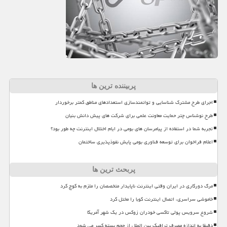
پربیننده ترین ها
اجرای طرح مشترک شناسایی و توانمندسازی استعدادهای مناطق کمتر برخوردار
طرح نوشناس چتر حمایت معاونت علمی برای شرکت های پیش دانش بنیان
تجربه شما در استفاده از پیامرسان های بومی در ایام اختلال اینترنت چه طور بود؟
اعلام فراخوان برای توسعه فناوری بومی پایش نفوذپذیری ساختمان
پربحث ترین ها
مرگ دورکاری در ایران وقتی اینترنت ناپایدار متخصصان را ملزم به کوچ کرد
خاموشی سراسری، اتصال اینترنت کوبا را مختل کرد
شروع سرویس پولی تاکسی خودران زوکس در یک شهر آمریکا
دقیقا به اندازه مصرف ترافیک بین الملل از حجم بسته کسر می شود