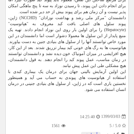
برای انجام دادن این پیوند، تا رسیدن نوزاد به سه تا پنج ماهگی امکان
پذیر نیست و آن زمان هم برای پیوند بیش از حد دیر شده است.
دانشمندان "مرکز ملی رشد و بهداشت نوزادان" (NCCHD) ژاپن،
پیوند سلول های اصلی بافت کبد معروف به "هپاتوسیت"
(Hepatocyte) را برای اولین بار روی این نوزاد انجام دادند. تهیه یک
منبع پایدار از این سلول ها معمولا دشوار است اما دانشمندان در این
مورد خاص توانستند آنها را از سلول های بنیادی جنین به دست بیاورند.
هپاتوسیت ها به رگ های خونی کبد بیمار تزریق شدند. بعد از این کار،
هیچ افزایشی در میزان آمونیاک خون دیده نشد و دانشمندان توانستند
در زمان مناسب، عمل پیوند کبد را انجام دهند. به قول دانشمندان،
هیچ مشکلی طی این عمل پیش نیامد.
این اولین آزمایش بالینی جهان برای درمان یک بیماری کبدی با
استفاده از هپاتوسیت های پیوندی به حساب می آید و همینطور
نخستین باری است که در ژاپن، از سلول های بنیادی جنینی در درمان
انسان استفاده می شود.
1399/03/03
14:25:40
1561
5
/
5.0