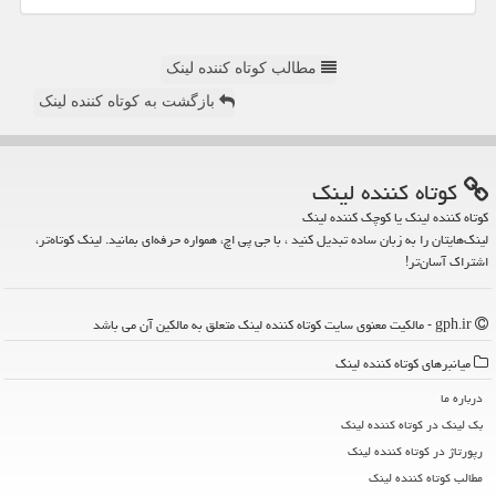
مطالب کوتاه کننده لینک
بازگشت به کوتاه کننده لینک
كوتاه كننده لینك
کوتاه کننده لینک یا کوچک کننده لینک
لینک‌هایتان را به زبان ساده تبدیل کنید ، با جی پی اچ، همواره حرفه‌ای بمانید. لینک کوتاه‌تر،
اشتراک آسان‌تر!
gph.ir - مالکیت معنوی سایت كوتاه كننده لینك متعلق به مالکین آن می باشد
میانبرهای كوتاه كننده لینك
درباره ما
بک لینک در كوتاه كننده لینك
رپورتاژ در كوتاه كننده لینك
مطالب كوتاه كننده لینك