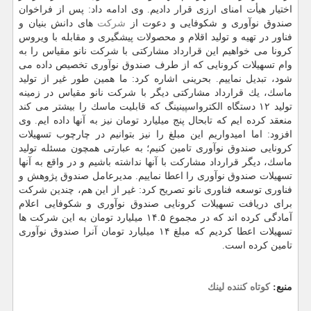
اختیار هیأت امنای ارزی قرار دادیم. وی ادامه داد: پس از فراخوان
صندوق نوآوری و شكوفایی و دعوت از
شركت
های دانش بنیان و
فناور در تهیه و تولید اقلام و محصولات پیشگیری و مقابله با ویروس
كرونا می خواهیم این قرارداد مشاركتی با شركت نانو مقیاس را به
وام تسهیلات كرونایی كه از طرف صندوق نوآوری تخصیص داده می
شود، تبدیل نماییم. بحرینی اشاره كرد: ما همین طور غیر از تولید
ماسك، یك قرارداد مشاركتی دیگر با شركت نانو مقیاس در زمینه
تولید ۱۲ دستگاه الكترواسپینینگ كه قابلیت ماسك را بیشتر می كند
منعقد كرده ایم كه تابحال پنج میلیارد تومان نیز به آنها داده ایم. وی
افزود: اما امیدواریم این مبلغ را نیز بتوانیم در چارچوب تسهیلات
كرونایی صندوق نوآوری تامین كنیم؛ به عبارتی همچون مسئله تولید
ماسك، دیگر قرارداد مشاركت با آنها نداشته باشیم و در واقع به آنها
تسهیلات صندوق نوآوری را اعطا نماییم. مدیرعامل صندوق پژوهش و
فناوری توسعه فناوری نانو تصریح كرد: غیر از این هم، چندین شركت
برای دریافت تسهیلات كرونایی صندوق نوآوری و شكوفایی اعلام
آمادگی كرده اند كه در مجموع ۱۴.۵ میلیارد تومان به این شركت ها
تسهیلات اعطا كردیم كه مبلغ ۱۴ میلیارد تومان آنرا صندوق نوآوری
تامین كرده است.
منبع:
كوتاه كننده لینك