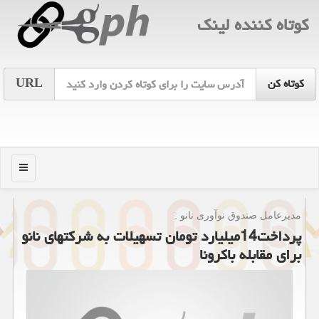
كوتاه كننده لینك
URL
منو
مدیرعامل صندوق نوآوری نانو :
پرداخت14میلیارد تومان تسهیلات به شركتهای نانو
برای مقابله باكرونا