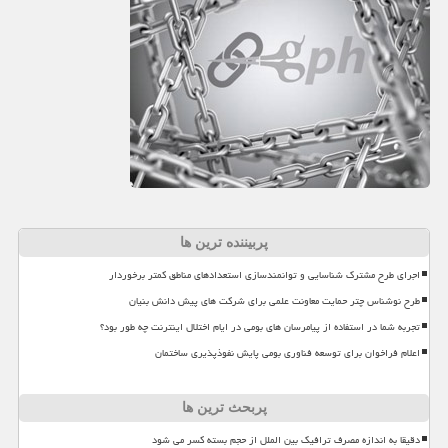
پربیننده ترین ها
اجرای طرح مشترک شناسایی و توانمندسازی استعدادهای مناطق کمتر برخوردار
طرح نوشناس چتر حمایت معاونت علمی برای شرکت های پیش دانش بنیان
تجربه شما در استفاده از پیامرسان های بومی در ایام اختلال اینترنت چه طور بود؟
اعلام فراخوان برای توسعه فناوری بومی پایش نفوذپذیری ساختمان
پربحث ترین ها
دقیقا به اندازه مصرف ترافیک بین الملل از حجم بسته کسر می شود