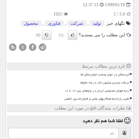
1399/01/19
12:37:13
1921
5
/
5.0
تگهای خبر:
تولید
,
شركت
,
فناوری
,
محصول
این مطلب را می پسندید؟
(0)
(1)
X
تازه ترین مطالب مرتبط
خردسالان در تونل وحشت فیلترشکن ها
سرقت چندین میلیون دلار در ۲۵ دقیقه
رتبه هوش مصنوعی ایران در پژوهش بین ۱۲ تا ۱۸
تغییر پارادایم همکاریهای علمی و فناورانه بین المللی
نظرات بینندگان gph در مورد این مطلب
لطفا شما هم
نظر دهید