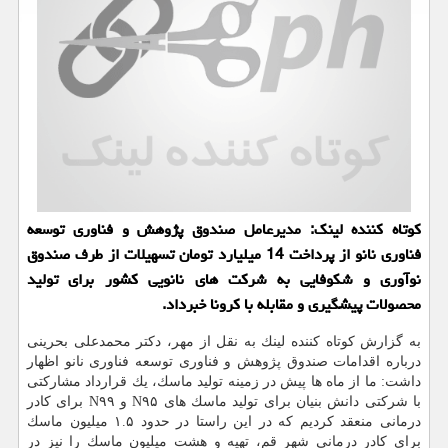
كوتاه كننده لینك: مدیرعامل صندوق پژوهش و فناوری توسعه
فناوری نانو از پرداخت 14 میلیارد تومان تسهیلات از طرف صندوق
نوآوری و شكوفایی به شركت های نانویی كشور برای تولید
محصولات پیشگیری و مقابله با كرونا خبرداد.
به گزارش كوتاه كننده لینك به نقل از مهر، دكتر محمدعلی بحرینی
درباره اقدامات صندوق پژوهش و فناوری توسعه فناوری نانو اظهار
داشت: ما از ماه ها پیش در زمینه تولید ماسك، یك قرارداد مشاركتی
با شركتی دانش بنیان برای تولید ماسك های N۹۵ و N۹۹ برای كادر
درمانی منعقد كردیم كه در این راستا در حدود ۱.۵ میلیون ماسك
برای كادر درمانی شهر قم، تهیه و هشت میلیون ماسك را نیز در