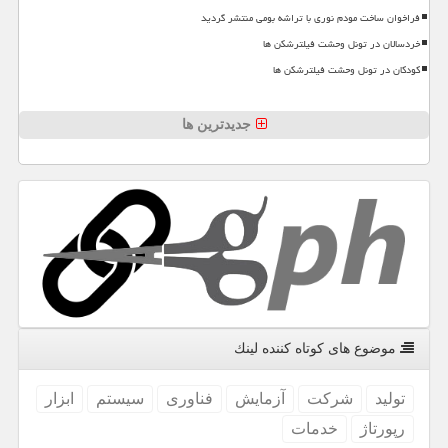
فراخوان ساخت مودم نوری با تراشه بومی منتشر گردید
خردسالان در تونل وحشت فیلترشکن ها
کودکان در تونل وحشت فیلترشکن ها
جدیدترین ها
موضوع های كوتاه كننده لینك
تولید
شركت
آزمایش
فناوری
سیستم
ابزار
رپورتاژ
خدمات