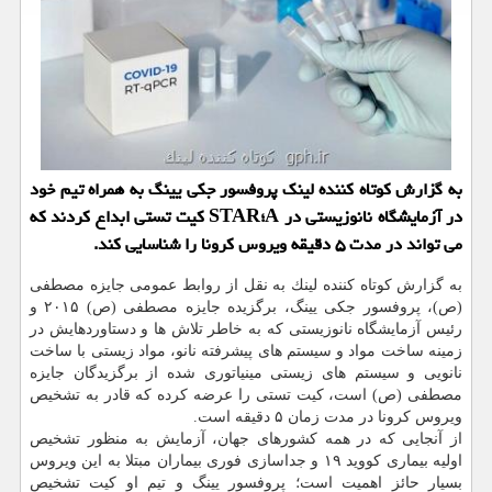
به گزارش كوتاه كننده لینك پروفسور جكی یینگ به همراه تیم خود
در آزمایشگاه نانوزیستی در A؛STAR كیت تستی ابداع كردند كه
می تواند در مدت ۵ دقیقه ویروس كرونا را شناسایی كند.
به گزارش كوتاه كننده لینك به نقل از روابط عمومی جایزه مصطفی
(ص)، پروفسور جكی یینگ، برگزیده جایزه مصطفی (ص) ۲۰۱۵ و
رئیس آزمایشگاه نانوزیستی كه به خاطر تلاش ها و دستاوردهایش در
زمینه ساخت مواد و سیستم های پیشرفته نانو، مواد زیستی با ساخت
نانویی و سیستم های زیستی مینیاتوری شده از برگزیدگان جایزه
مصطفی (ص) است، كیت تستی را عرضه كرده كه قادر به تشخیص
ویروس كرونا در مدت زمان ۵ دقیقه است.
از آنجایی كه در همه كشورهای جهان، آزمایش به منظور تشخیص
اولیه بیماری كووید ۱۹ و جداسازی فوری بیماران مبتلا به این ویروس
بسیار حائز اهمیت است؛ پروفسور یینگ و تیم او كیت تشخیص