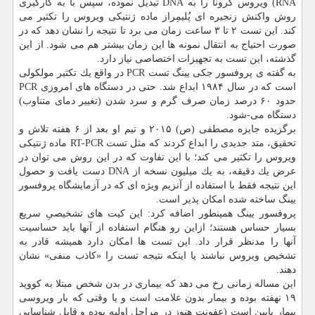
RNA) ویروس كرونا را به DNA تبدیل نموده، سپس با به كارگیری
روش واكنش زنجیره ای پُلیمِراز ماده ژنتیكی ویروس را تكثیر می
كند. این تست ۲ تا ۳ ساعت زمان می برد تا نتیجه را نشان دهد كه در
صورت احتیاج به انتقال نمونه ها این زمان بیشتر هم می شود. از این
گذشته، این تست به تجهیزات اختصاصی نیاز دارد.
به گفته ی پروفسور جكی یینگ تست PCR در واقع یك تكثیر مولكولی
است كه در سال ۱۹۸۴ ابداع شد. حتی در دستگاه های امروزی PCR
حدود ۶۰ درصد زمان صرف گرم و سرد شدن (تغییر دمای متناوب)
دستگاه می-شود.
برگزیده جایزه مصطفی (ص) ۲۰۱۵ و تیم او بعد از ۶ هفته تلاش و
تحقیق، متد جدیدی را ابداع كردند كه مثل تست RT-PCR ماده ژنتیكی
ویروس را تكثیر می كند؛ با این تفاوت كه در این روش می توان در
عرض یك دقیقه، به یك میلیون نسخه از DNA دست یافت و حصول
این نتیجه فقط با استفاده از آنزیم ویژه ای كه در آزمایشگاه پروفسور
یینگ ساخته شده امكان پذیر است.
پروفسور یینگ همینطور اضافه كرد: این كیت های تشخیصیِ سریع
بسیار حساس هستند؛ ازاین رو هنگام استفاده از آنها باید حساسیت
آنها را مدنظر قرار داد. این تست ها امكان دارد همیشه قادر به
تشخیص ویروس نباشند یا اینكه نتیجه تست را «كاذب منفی» نشان
دهند.
این مساله زمانی رخ می دهد كه بیماری در بدن شخص مبتلا به كووید
۱۹ نهفته بوده و بیمار بدون علامت است و یا وقتی كه بار ویروسی
بیمار پایین است (عفونت هنوز در مراحل اولیه بوده و قابل شناسایی