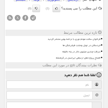
این مطلب را می پسندید؟
(0)
(1)
X
تازه ترین مطالب مرتبط
فراخوان ساخت مودم نوری با تراشه بومی منتشر گردید
خردسالان در تونل وحشت فیلترشکن ها
سرقت چندین میلیون دلار در ۲۵ دقیقه
افتتاح پروژه های ارتباطی ایرانسل در کرمانشاه
نظرات بینندگان gph در مورد این مطلب
لطفا شما هم
نظر دهید