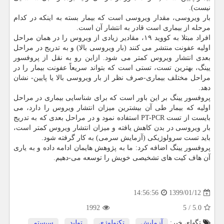
نیست).
بار ویروسی، مقدار ویروسی است كه بیمار بسته به اینكه در كدام
مرحله از بیماری است قادر به انتشار آن است.
افراد مبتلا به كووید ۱۹، مقادیر زیادی از ویروس را در همان مراحل
اولیه عفونت منتشر می كنند (بار ویروسی بالا) و به تدریج در مراحل
بعدی انتشار ویروس كمتر می شود. ازاین رو به نقل از پروفسور
یینگ، بهترین تست، تستی است كه بتواند سریعاً عفونت بیمار را در
مراحل مختلف بیماری-صرف نظر از بار ویروسی بالا یا پایین- نشان
دهد.
پروفسور یینگ بر این باور است كه برای شناسایی بیماری در مراحل
اولیه كه بیمار طی آن بیشترین میزان انتشار ویروس را دارد، می
بایست از تست PT-PCR استفاده نمود و در مراحل بعدی كه به تدریج
بار ویروسی در بدن كاهش یافته و میزان انتشار ویروس كمتر است،
باید تست سرولوژیكی (آزمایش سرمی) به كار گرفته شود.
پروفسور یینگ اضافه كرد: ما به پژوهش هایمان ادامه داده و به یاری
آن هاف كیت های تشخیصی خویش را توسعه می-دهیم.
1399/01/12
14:56:56
1992
5
/
5.0
تگهای خبر:
آزمایش
,
تكنولوژی
,
تولید
,
سیستم