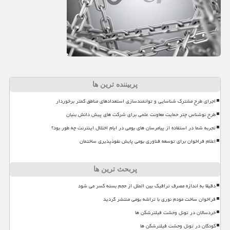
پربیننده ترین ها
اجرای طرح مشترک شناسایی و توانمندسازی استعدادهای مناطق کمتر برخوردار
طرح نوشناس چتر حمایت معاونت علمی برای شرکت های پیش دانش بنیان
تجربه شما در استفاده از پیامرسان های بومی در ایام اختلال اینترنت چه طور بود؟
اعلام فراخوان برای توسعه فناوری بومی پایش نفوذپذیری ساختمان
پربحث ترین ها
دقیقا به اندازه مصرف ترافیک بین الملل از حجم بسته کسر می شود
فراخوان ساخت مودم نوری با تراشه بومی منتشر گردید
خردسالان در تونل وحشت فیلترشکن ها
کودکان در تونل وحشت فیلترشکن ها