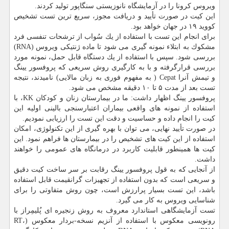
ویروس كرونا را در آزمایشگاه نانوزیستی سنگاپور تولید كردند.
این كیت در صورت تأیید و دریافت مجوز، سریع ترین تست تشخیص
كووید ۱۹ در جهان خواهد بود.
برای انجام این تست با استفاده از یك سُواب از ترشحات تنفسی فرد
مشكوك به ابتلاء نمونه گیری می شود تا ماده ژنتیكی ویروس (RNA)
بررسی شود. سپس با استفاده از یك دستگاه قابل حمل، نمونه مورد
بررسی قرارگرفته و با به كارگیری روش سریعی كه پروفسور یینگ
و تیمش آنرا Cepat ( به مفهوم فوری به زبان مالایی) نامیدند، نتیجه
تست بعد از مدت ۵ تا ۱۰ دقیقه مشخص می شود.
پروفسور یینگ اظهار داشت: ما در بیمارستان زنان و كودكان KK، با
استفاده از نمونه های واقعی بیماران اعتبارسنجی بالینی اولیه این
كیت را انجام داده و حساسیت و دقت این تست را ارزیابی نمودیم.
در صورت تأیید نهایی، می توان با بهره گیری از این تكنولوژی، امكان
استفاده از این كیت های تشخیص را در بیمارستان ها فراهم نمود. این
كیت ها همینطور قابلیت كاربرد در درمانگاه های عمومی را خواهند
داشت.
از آنجایی كه به قول پروفسور یینگ رقابت بر سر ساخت كیت دقیق
و سریعی است كه بدون استفاده از تجهیزات گرانقیمت قابل استفاده
باشد، این تست بسیار پرارزش است، چون روش متفاوتی را برای
شناسایی ویروس به كار می گیرد.
تست آزمایشگاهی استاندارد معروف به روش زنجیره ای پُلیمِراز با
رونویسی معكوس با استفاده از آنزیم نسخه-بردار معكوس (RT،