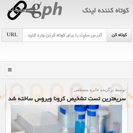
كوتاه كننده لینك
URL
منو
توسط برگزیده جایزه مصطفی ؛
سریعترین تست تشخیص كرونا ویروس ساخته شد