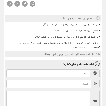
X
تازه ترین مطالب مرتبط
شروع سرویس پولی تاکسی خودران زوکس در یک شهر آمریکا
افتتاح پروژه های ارتباطی ایرانسل در کرمانشاه
خورشید در راه فتح بازار برق جهان با اهمیت ترین رکوردهای 2026
انتشار ارزیابی رگولاتوری ارتباطات از مراسم خاکسپاری رهبر شهید تمرکز ایرانسل بر
مسئولیت ارتباطی جواب داد
نظرات بینندگان gph در مورد این مطلب
لطفا شما هم
نظر دهید