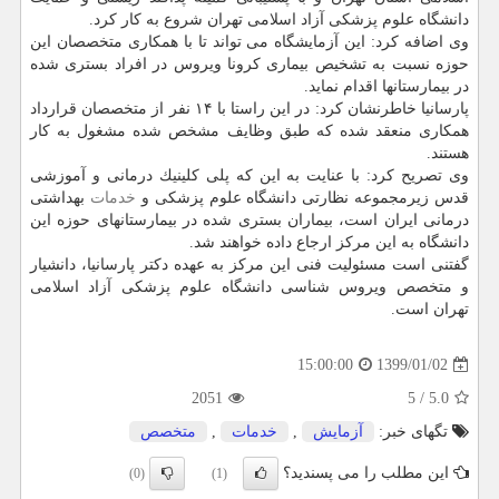
دانشگاه علوم پزشكی آزاد اسلامی تهران شروع به كار كرد.
وی اضافه كرد: این آزمایشگاه می تواند تا با همكاری متخصصان این
حوزه نسبت به تشخیص بیماری كرونا ویروس در افراد بستری شده
در بیمارستانها اقدام نماید.
پارسانیا خاطرنشان كرد: در این راستا با ۱۴ نفر از متخصصان قرارداد
همكاری منعقد شده كه طبق وظایف مشخص شده مشغول به كار
هستند.
وی تصریح كرد: با عنایت به این كه پلی كلینیك درمانی و آموزشی
قدس زیرمجموعه نظارتی دانشگاه علوم پزشكی و
خدمات
بهداشتی
درمانی ایران است، بیماران بستری شده در بیمارستانهای حوزه این
دانشگاه به این مركز ارجاع داده خواهند شد.
گفتنی است مسئولیت فنی این مركز به عهده دكتر پارسانیا، دانشیار
و متخصص ویروس شناسی دانشگاه علوم پزشكی آزاد اسلامی
تهران است.
1399/01/02
15:00:00
2051
5
/
5.0
تگهای خبر:
آزمایش
,
خدمات
,
متخصص
این مطلب را می پسندید؟
(0)
(1)