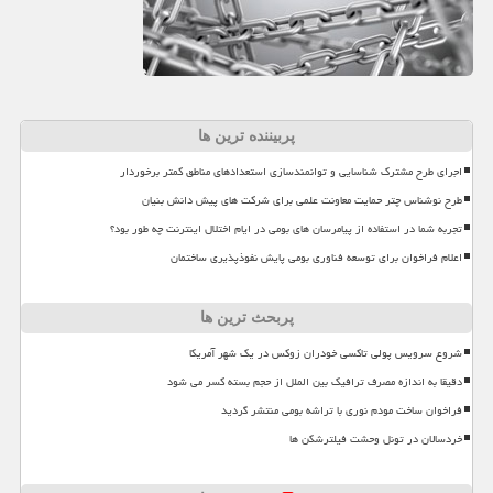
پربیننده ترین ها
اجرای طرح مشترک شناسایی و توانمندسازی استعدادهای مناطق کمتر برخوردار
طرح نوشناس چتر حمایت معاونت علمی برای شرکت های پیش دانش بنیان
تجربه شما در استفاده از پیامرسان های بومی در ایام اختلال اینترنت چه طور بود؟
اعلام فراخوان برای توسعه فناوری بومی پایش نفوذپذیری ساختمان
پربحث ترین ها
شروع سرویس پولی تاکسی خودران زوکس در یک شهر آمریکا
دقیقا به اندازه مصرف ترافیک بین الملل از حجم بسته کسر می شود
فراخوان ساخت مودم نوری با تراشه بومی منتشر گردید
خردسالان در تونل وحشت فیلترشکن ها