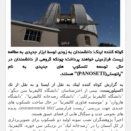
كوتاه كننده لینك: دانشمندان به زودی توسط ابزار جدیدی به مطالعه
زیست فرازمینی خواهند پرداخت؛ چونكه گروهی از دانشمندان در
حال توسعه تلسكوپ های جدیدی به نام
ˮپانوستیˮ(PANOSETI) هستند.
به گزارش كوتاه كننده لینك به نقل از ایسنا و به نقل از تك
اكسپلوریست،
تیمی از اخترشناسان "دانشگاه كالیفرنیا سن دیگو"،
"دانشگاه كالیفرنیا بركلی"، "دانشگاه رصدخانه كالیفرنیا"، "دانشگاه
هاروارد" و "موسسه فناوری كالیفرنیا" در حال ساخت تلسكوپ های
جدیدی جهت بررسی "زیست فرازمینی"(extraterrestrial life)، پدیده
های نجومی جدید و سیگنال هایی از فضای عمیق هستند.
اخیراً پژوهشگران نصب نمونه اولیه دو تلسكوپ برای تصویربرداری
از كل آسمان را در "رصدخانه لیك" در نزدیكی سن خوزه، كالیفرنیا،