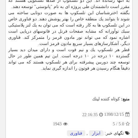
به انتها رسانده اند. این دو تلسكوپ از صدها تلسكوپی هستند كه
مقرر است دانشمندان طی پروژه ای به نام "پانوستی" توسعه دهند.
بگفته اخترشناسان این تلسكوپ ها به صورت دوتایی ساخته می
شوند تا بتوانند یك منطقه خاص را بهتر پوشش دهند. دو فناوری خاص
در این تلسكوپ ها به كار رفته است كه می توان به یك لنز پلاستیكی
سبك نوآورانه كه مشابه صفحات فرنل در فانوسهای دریایی است
اشاره نمود كه می تواند نور مادون قرمز را متمركز كند. فناوری
دیگر، آشكارسازهای بسیار سریع مادون قرمز است.
قطر هر تلسكوپ یك و نیم فوت است و دارای میدان دید بسیار
گسترده ۱۰ درجه در ۱۰ درجه است. این تیم همین طور در حال
توسعه چند دوربین پیشرفته برای هر تلسكوپ هستند كه می تواند
دقیقاً هنگام رسیدن هر فوتون را اندازه گیری نماید.
منبع:
كوتاه كننده لینك
1398/12/15
22:16:35
1943
5
/
5.0
تگهای خبر:
ابزار
,
فناوری