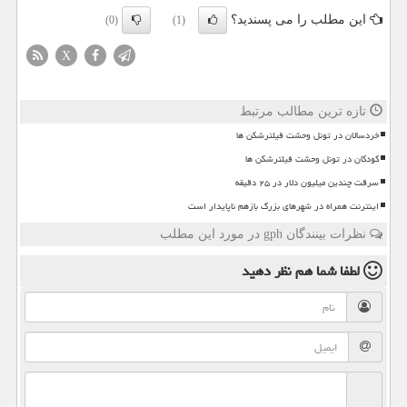
این مطلب را می پسندید؟
(0)
(1)
X
تازه ترین مطالب مرتبط
خردسالان در تونل وحشت فیلترشکن ها
کودکان در تونل وحشت فیلترشکن ها
سرقت چندین میلیون دلار در ۲۵ دقیقه
اینترنت همراه در شهرهای بزرگ بازهم ناپایدار است
نظرات بینندگان gph در مورد این مطلب
لطفا شما هم
نظر دهید