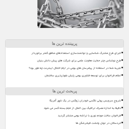
پربیننده ترین ها
اجرای طرح مشترک شناسایی و توانمندسازی استعدادهای مناطق کمتر برخوردار
طرح نوشناس چتر حمایت معاونت علمی برای شرکت های پیش دانش بنیان
تجربه شما در استفاده از پیامرسان های بومی در ایام اختلال اینترنت چه طور بود؟
اعلام فراخوان برای توسعه فناوری بومی پایش نفوذپذیری ساختمان
پربحث ترین ها
شروع سرویس پولی تاکسی خودران زوکس در یک شهر آمریکا
دقیقا به اندازه مصرف ترافیک بین الملل از حجم بسته کسر می شود
فراخوان ساخت مودم نوری با تراشه بومی منتشر گردید
خردسالان در تونل وحشت فیلترشکن ها