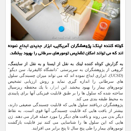
كوتاه كننده لینك: پژوهشگران آمریكایی، ابزار جدیدی ابداع نموده
اند كه می تواند امكان تشخیص تومورهای سرطانی را بهبود ببخشد.
به گزارش كوتاه كننده لینك به نقل از ایسنا و به نقل از ساینمگ،
گروهی از پژوهشگران به سرپرستی "دانشگاه كالیفرنیا، سن دیگو"
(UCSD)، ابزاری ابداع نموده اند كه می تواند میزان چسبندگی سلول
های سرطانی را اندازه گیری نماید و روش ارزیابی تشخیص
تومورهای بیمار را بهبود ببخشد. این
ابزار
، با یك محفظه ریزسیال
ساخته شده كه سلول ها را بر طبق قابلیت فیزیكی آنها برای پایبندی
به محیط طبقه بندی می كند.
پژوهشگران دریافتند سلول هایی كه قابلیت چسبندگی ضعیفی دارند،
بیشتر از بافت هایی كه قابلیت چسبندگی آنها قوی است، به نقاط
دیگر بدن می روند و بافت های دیگر را مورد حمله قرار می دهند. ژن
هایی كه این سلول ها را شناسایی می كنند نیز قابلیت بازگشت
تومورهای بیمار را طی پنج سال تا پنج برابر می افزایند.