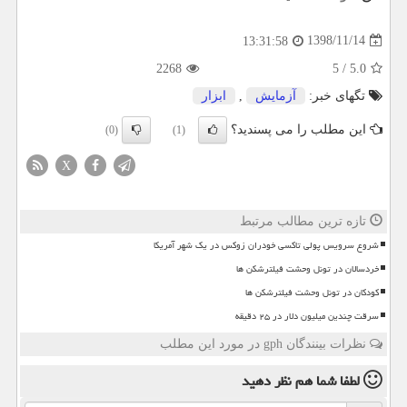
1398/11/14
13:31:58
2268
5
/
5.0
تگهای خبر:
آزمایش
,
ابزار
این مطلب را می پسندید؟
(0)
(1)
X
تازه ترین مطالب مرتبط
شروع سرویس پولی تاکسی خودران زوکس در یک شهر آمریکا
خردسالان در تونل وحشت فیلترشکن ها
کودکان در تونل وحشت فیلترشکن ها
سرقت چندین میلیون دلار در ۲۵ دقیقه
نظرات بینندگان gph در مورد این مطلب
لطفا شما هم
نظر دهید