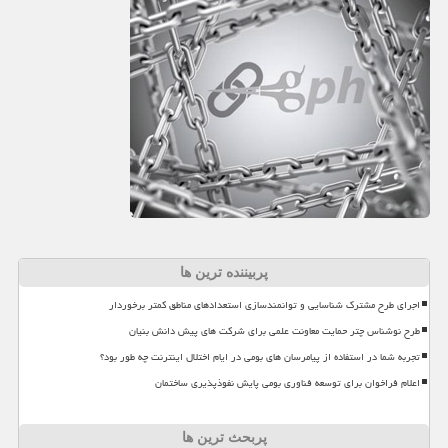
پربیننده ترین ها
اجرای طرح مشترک شناسایی و توانمندسازی استعدادهای مناطق کمتر برخوردار
طرح نوشناس چتر حمایت معاونت علمی برای شرکت های پیش دانش بنیان
تجربه شما در استفاده از پیامرسان های بومی در ایام اختلال اینترنت چه طور بود؟
اعلام فراخوان برای توسعه فناوری بومی پایش نفوذپذیری ساختمان
پربحث ترین ها