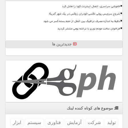
خاموشی سراسری، اتصال اینترنت کوبا را مختل کرد
شروع سرویس پولی تاکسی خودران زوکس در یک شهر آمریکا
دقیقا به اندازه مصرف ترافیک بین الملل از حجم بسته کسر می شود
فراخوان ساخت مودم نوری با تراشه بومی منتشر گردید
جدیدترین ها
موضوع های كوتاه كننده لینك
تولید
شركت
آزمایش
فناوری
سیستم
ابزار