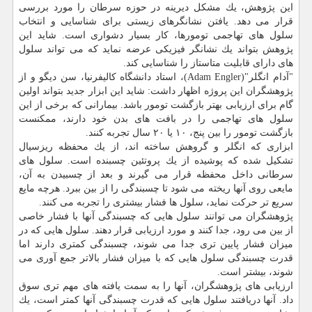
این پژوهش، یك مشكل دیرینه در حوزه سرطان را مورد بررسی
قرار می دهد. یافتن نشانگرهای زیستی برای شناسایی و انتخاب
سلول های تهاجمی تومورها، كار بسیار دشواری است. شاید این
پژوهش بتواند یك نشانگر فیزیكی عرضه نماید كه می تواند سلول
های دارای قابلیت متاستاز را شناسایی كند.
"آدام انگلر"(Adam Engler)، استاد دانشگاه كالیفرنیا، سن دیگو و از
پژوهشگران این پروژه اظهار داشت: شاید این ابزار جدید بتواند اولین
گام برای ارزیابی بهتر بازگشت تومور باشد. بیمارانی كه برخی از این
سلول های تهاجمی را در بافت های بدن خود دارند، ممكنست
بازگشت تومور را بین پنج، ۱۰ یا ۲۰ سال تجربه كنند.
ابزاری كه انگلر و گروهش ساخته اند، از یك محفظه ریزسیال
تشكیل شده كه پوشیده از یك پروتئین چسبنده است. سلول های
سرطانی داخل محفظه قرار می گیرند و بعد از چسبیدن به آن،
مایعی روی آنها ریخته می شود تا چسبندگی را از بین ببرد. هرچه مایع
سریع تر حركت نماید، سلول ها فشار بیشتری را تجربه می كنند.
پژوهشگران می توانند سلول هایی كه چسبندگی آنها با فشار خاصی
از بین می رود، جدا كنند و مورد ارزیابی قرار دهند. سلول هایی كه در
میزان فشار پایین تری جدا می شوند، چسبندگی كمتری دارند اما
قدرت چسبندگی سلول هایی كه با میزان فشار بالاتر جمع آوری می
شوند، بیشتر است.
ارزیابی های پژوهشگران، آنها را به سمت یافته های مهم تری سوق
داد. آنها دریافتند سلول هایی كه قدرت چسبندگی آنها كمتر است، یك