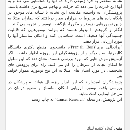
نشانه منحصر به فرد ژنتیكی دارند كه آنها را شناسایی می كند و به
آنها این قدرت را می دهد كه حركت و تهاجم سریع تری داشته باشند.
پژوهشگران به واسطه مقایسه این نشانه با نشانه های موجود در
پایگاه داده های مربوط به هزاران بیمار دریافتند كه بیماران مبتلا به
چنین تومورهایی، زودتر و مكررا، بازگشت تومور را تجربه می كنند.
انگلر و گروهش امیدوار هستند كه بتوانند تومورهایی كه قابلیت
چسبندگی آنها ضعیف است، شناسایی كنند و امكان متاستاز آنها را
مورد ارزیابی قرار دهند.
"پرانجالی بری"(Pranjali Beri)، دانشجوی مقطع دكتری دانشگاه
كالیفرنیا، سن دیگو و از پژوهشگران این پروژه اظهار داشت: اگر
آزمایش موش هایی كه مورد بررسی هستند، نشان دهد كه این سلول
ها امكان نجات از سرطان را كم می كنند، راه برای پژوهش های
تشخیصی در مورد انسان های مبتلا به این نوع تومورها هموار خواهد
شد.
پژوهشگران امیدوارند كه این ابزار ریزسیال بتواند به پزشكان در
بررسی بافت تومور، ارزیابی امكان متاستاز و تنظیم درمان در
مراحل ابتدایی كمك نماید.
این پژوهش، در مجله "Cancer Research" به چاپ رسید.
منبع:
كوتاه كننده لینك