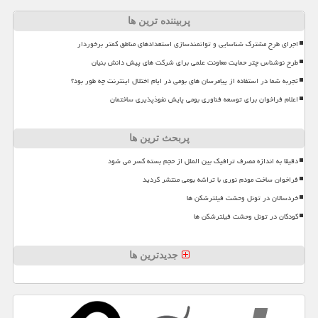
پربیننده ترین ها
اجرای طرح مشترک شناسایی و توانمندسازی استعدادهای مناطق کمتر برخوردار
طرح نوشناس چتر حمایت معاونت علمی برای شرکت های پیش دانش بنیان
تجربه شما در استفاده از پیامرسان های بومی در ایام اختلال اینترنت چه طور بود؟
اعلام فراخوان برای توسعه فناوری بومی پایش نفوذپذیری ساختمان
پربحث ترین ها
دقیقا به اندازه مصرف ترافیک بین الملل از حجم بسته کسر می شود
فراخوان ساخت مودم نوری با تراشه بومی منتشر گردید
خردسالان در تونل وحشت فیلترشکن ها
کودکان در تونل وحشت فیلترشکن ها
جدیدترین ها