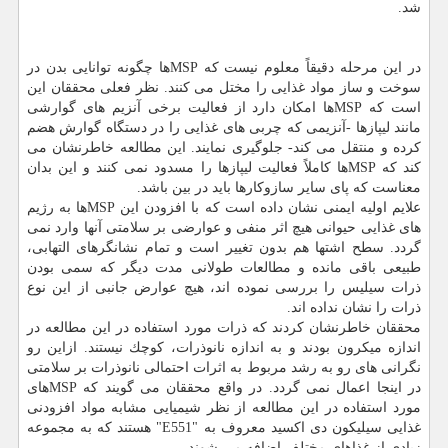
شد.
در این مرحله دقیقاً معلوم نیست كه MSPها چگونه توانایی بدن در
سوخت و ساز مواد غذایی را مختل می كنند. نظر فعلی محققان این
است كه MSPها امكان دارد از فعالیت برخی آنزیم های گوارشی
مانند لیپازها -آنزیمی كه چربی های غذایی را در دستگاه گوارش هضم
كرده و منتقل می كند- جلوگیری نمایند. این مطالعه خاطرنشان می
كند كه MSPها كاملاً فعالیت لیپازها را مسدود نمی كنند و این بدان
معناست كه پای سایر سازوكارها باید در بین باشد.
علایم اولیه ایمنی نشان داده است كه با افزودن این MSPها به رژیم
های غذایی حیوانی هیچ اثر منفی و عوارضی بر سلامتی آنها وارد نمی
گردد. سطح اشتها هم بدون تغییر است و تمام نشانگرهای التهابی،
طبیعی باقی مانده و مطالعات طولانی مدت دیگر كه سمی بودن
ذرات سیلیس را بررسی نموده اند، هیچ عوارض جانبی از این نوع
ذرات را نشان نداده اند.
محققان خاطرنشان كردند كه ذرات مورد استفاده در این مطالعه در
اندازه میكرون بودند و به اندازه نانوذرات، كوچك نیستند. ازاین رو
نگرانی های رو به رشد مربوط به اثرات احتمالی نانوذرات بر سلامتی
در اینجا اعمال نمی گردد. در واقع محققان می گویند كه MSPهای
مورد استفاده در این مطالعه از نظر شیمیایی مشابه مواد افزودنی
غذایی سیلیكون دی اكسید معروف به "E551" هستند كه به مجموعه
زیادی از غذاهای مختلف اضافه می شوند.