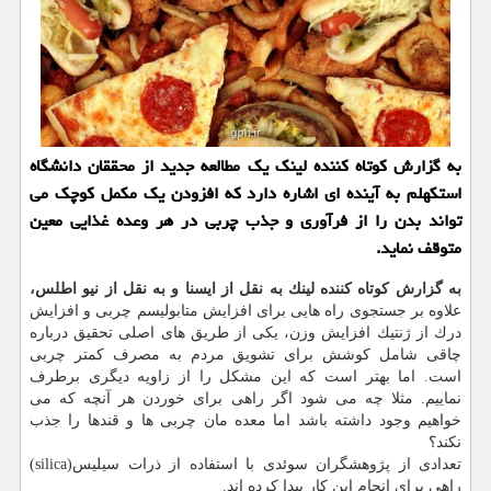
به گزارش كوتاه كننده لینك یك مطالعه جدید از محققان دانشگاه
استكهلم به آینده ای اشاره دارد كه افزودن یك مكمل كوچك می
تواند بدن را از فرآوری و جذب چربی در هر وعده غذایی معین
متوقف نماید.
به گزارش كوتاه كننده لینك به نقل از ایسنا و به نقل از نیو اطلس،
علاوه بر جستجوی راه هایی برای افزایش متابولیسم چربی و افزایش
درك از ژنتیك افزایش وزن، یكی از طریق های اصلی تحقیق درباره
چاقی شامل كوشش برای تشویق مردم به مصرف كمتر چربی
است. اما بهتر است كه این مشكل را از زاویه دیگری برطرف
نماییم. مثلا چه می شود اگر راهی برای خوردن هر آنچه كه می
خواهیم وجود داشته باشد اما معده مان چربی ها و قندها را جذب
نكند؟
تعدادی از پژوهشگران سوئدی با استفاده از ذرات سیلیس(silica)
راهی برای انجام این كار پیدا كرده اند.