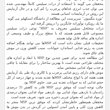
محققان می گویند با استفاده از ذرات سیلیس كاملاً مهندسی شده
می توان جذب انرژی غذاهای پرچرب را كم كرد و در حال آزمایش
این روش در آزمایشات انسانی هستند.
"توره بنگسون" سرپرست این مطالعه از دانشگاه استكهلم می گوید:
ما یك رویكرد نوآورانه جایگزین را درپیش گرفته ایم.
ذرات متخلخل سیلیس معروف به "MSP" نوعی ذرات سیلیس
مصنوعی قابل هضم هستند كه با سطح بزرگ و طیف وسیعی از
اندازه های منافذ قابل تولید هستند.
تحقیقات قبلی نشان داده است كه MSPها می توانند هنگام اضافه
شدن به رژیم غذایی استاندارد حیوانات، سبب كاهش وزن در موش
های چاق شوند.
این مطالعه جدید برای تعیین چندین نوع MSP با ابعاد و اندازه های
مختلف طراحی شده است تا بهترین ساختار را برای مقابله با چاقی
و جذب مواد غذایی مشخص نماید.
موش های دارای رژیم غذایی پرچرب و با كالری زیاد طی یك آزمایش
هفت هفته ای با انواع مختلف MSPها تغذیه شدند و چهار درصد از كل
حجم غذایی كه به حیوانات تغذیه می شد، حاوی MSP بود.
جالب توجه است كه موفق ترین MSP قادر به كاهش 33 درصدی
راندمان یا بازدهی مواد غذایی بود. بازدهی مواد غذایی بعنوان درصدی
از مواد غذایی كه بعنوان چربی ذخیره می شود، تعریف شده است.
محققان همینطور خاطرنشان كردند كه موفق ترین MSP منجر به
كاهش وزن كلی و پایین آمدن انسولین در گردش در بدن موش ها