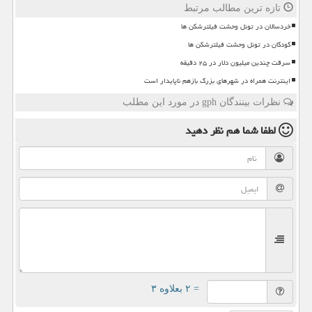
تازه ترین مطالب مرتبط
خردسالان در تونل وحشت فیلترشکن ها
کودکان در تونل وحشت فیلترشکن ها
سرقت چندین میلیون دلار در ۲۵ دقیقه
اینترنت همراه در شهرهای بزرگ بازهم ناپایدار است
نظرات بینندگان gph در مورد این مطلب
لطفا شما هم
نظر دهید
= ۲ بعلاوه ۳