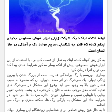
كوتاه كننده لینك: یك شركت ژاپنی ابزار هوش مصنوعی جدیدی
ابداع كرده كه قادر به شناسایی سریع موارد رگ برآمدگی در مغز
انسان است.
به گزارش كوتاه كننده لینك به نقل از فست كمپانی، با استفاده از این
ابزار
هوش مصنوعی، پیش از آنكه بیمار مذكور شرایط حادی پیدا كند
می توان آنرا درمان كرد.
بیماری آنوریسم یا رگ برآمدگی عبارت است از بزرگ شدن یا بیرون
زدگی دیواره یك سرخرگ در اثر ضعف دیواره آن كه معمولا به سبب
فشار خون بالا به وجود می آید. وقوع این مشكل در سرخرگ های
تغذیه كننده مغز موجب ضعف، فلج یا كرختی، درد پشت چشم، تغییر
بینایی یا نابینایی نسبی و مساوی نبودن اندازه مردمك ها می شود. در
شرایط حاد این مشكل به پارگی رگ ها، سكته مغزی و مرگ می
انجامد.
تا به حال هیچ روش قطعی برای شناسایی زودهنگام این بیماری مهلك