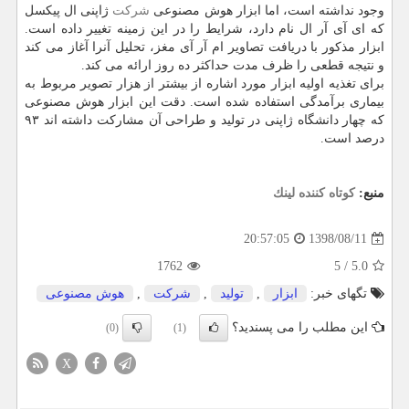
وجود نداشته است، اما ابزار هوش مصنوعی
شركت
ژاپنی ال پیكسل
كه ای آی آر ال نام دارد، شرایط را در این زمینه تغییر داده است.
ابزار مذكور با دریافت تصاویر ام آر آی مغز، تحلیل آنرا آغاز می كند
و نتیجه قطعی را ظرف مدت حداكثر ده روز ارائه می كند.
برای تغذیه اولیه ابزار مورد اشاره از بیشتر از هزار تصویر مربوط به
بیماری برآمدگی استفاده شده است. دقت این ابزار هوش مصنوعی
كه چهار دانشگاه ژاپنی در تولید و طراحی آن مشاركت داشته اند ۹۳
درصد است.
منبع:
كوتاه كننده لینك
1398/08/11
20:57:05
1762
5
/
5.0
تگهای خبر:
ابزار
,
تولید
,
شركت
,
هوش مصنوعی
این مطلب را می پسندید؟
(0)
(1)
X