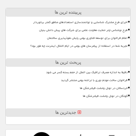
پربیننده ترین ها
اجرای طرح مشترک شناسایی و توانمندسازی استعدادهای مناطق کمتر برخوردار
طرح نوشناس چتر حمایت معاونت علمی برای شرکت های پیش دانش بنیان
اعلام فراخوان برای توسعه فناوری بومی پایش نفوذپذیری ساختمان
تجربه شما در استفاده از پیامرسان های بومی در ایام اختلال اینترنت چه طور بود؟
پربحث ترین ها
دقیقا به اندازه مصرف ترافیک بین الملل از حجم بسته کسر می شود
فراخوان ساخت مودم نوری با تراشه بومی منتشر گردید
خردسالان در تونل وحشت فیلترشکن ها
کودکان در تونل وحشت فیلترشکن ها
جدیدترین ها