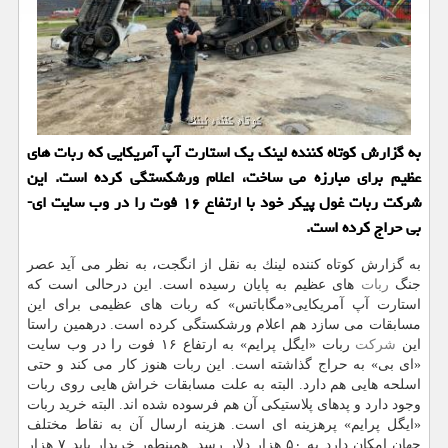
به گزارش كوتاه كننده لینك یك استارت آپ آمریكایی كه ربات های
عظیم برای مبارزه می ساخت، اعلام ورشكستگی كرده است. این
شركت ربات غول پیكر خود با ارتفاع ۱۶ فوت را در وب سایت ای-
بی حراج كرده است.
به گزارش كوتاه كننده لینك به نقل از انگجت، به نظر می آید عصر
جنگ
ربات
های عظیم به پایان رسیده است. این درحالی است كه
استارت آپ آمریكایی«مگاباتس» كه ربات های عظیمی برای این
مسابقات می سازد هم اعلام ورشكستگی كرده است. درهمین راستا
این
شركت
ربات «ایگل پرایم» به ارتفاع ۱۶ فوت را در وب سایت
«ای بی» به حراج گذاشته است. این ربات هنوز كار می كند و حتی
اسلحه هایی هم دارد. البته به علت مسابقات خراش هایی روی ربات
وجود دارد و پدهای پلاستیكی آن هم فرسوده شده اند. البته خرید ربات
«ایگل پرایم» پرهزینه ای است. هزینه ارسال آن به نقاط مختلف
جهان امكان دارد به ۵۰ هزار دلار رسد. همینطور خریدار باید ۷ هزار