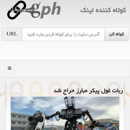
كوتاه كننده لینك
URL
منو
ربات غول پیكر مبارز حراج شد