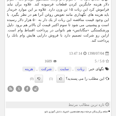
دلار هزینه جایگزین كردن قطعات فرسوده كند. علاوه برآن نباید
فراموش كرد این ربات ۱۵ تن وزن دارد. علاوه بر این موارد خریدار
باید هزینه های نگهداری مانند تعویض روغن آنرا هم در نظر بگیرد. با
این وجود قیمت مناقصه این ربات از یك دار به ۵۰ هزار دلار رسیده
است و پیشبینی می شود تا سوم اكتبر قیمت آن بالاتر هم برود. دلیل
ورشكستگی «مگاباتس» هم ناتوانی در پرداخت اقساط وام است.
ازاین رو شركت تصمیم دارد با فروش دارایی هایش وام بانك را
پرداخت كند.
1398/07/04
13:47:14
1609
5
/
5.0
تگهای خبر:
ربات
,
سایت
,
شركت
,
هزینه
این مطلب را می پسندید؟
(0)
(1)
X
تازه ترین مطالب مرتبط
اعلام برگزیدگان مرحله دوم هفدهمین المپیاد دانش آموزی نانو