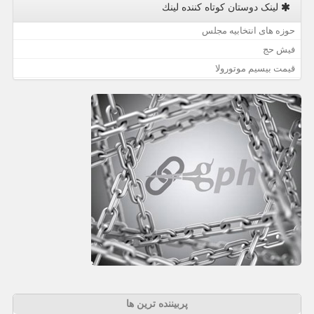
لینک دوستان كوتاه كننده لینك
حوزه های انتخابیه مجلس
فیش حج
قیمت بیسیم موتورولا
پربیننده ترین ها