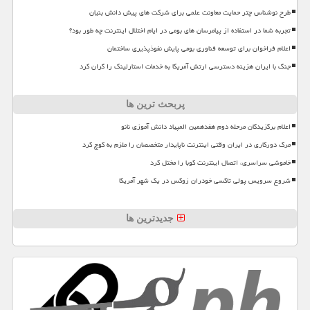
طرح نوشناس چتر حمایت معاونت علمی برای شرکت های پیش دانش بنیان
تجربه شما در استفاده از پیامرسان های بومی در ایام اختلال اینترنت چه طور بود؟
اعلام فراخوان برای توسعه فناوری بومی پایش نفوذپذیری ساختمان
جنگ با ایران هزینه دسترسی ارتش آمریکا به خدمات استارلینک را گران کرد
پربحث ترین ها
اعلام برگزیدگان مرحله دوم هفدهمین المپیاد دانش آموزی نانو
مرگ دورکاری در ایران وقتی اینترنت ناپایدار متخصصان را ملزم به کوچ کرد
خاموشی سراسری، اتصال اینترنت کوبا را مختل کرد
شروع سرویس پولی تاکسی خودران زوکس در یک شهر آمریکا
جدیدترین ها