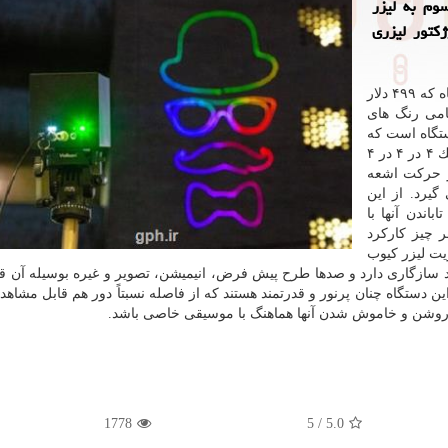
سوم به لیزر
كتور لیزری
به گزارش كوتاه كننده لینك به نقل از نیواطلس، این دستگاه كه ۴۹۹ دلار
مامی رنگ های
ستگاه است كه
تنها ۱.۴ كیلوگرم وزن دارد. ابعاد این پروژكتور مكعبی كوچك ۴ در ۴ در ۴
ر حركت اشعه
هره می گیرد. از این
اندن آنها با
 چیز كاركرد
برای مدیریت لیزر كیوب
 سازگاری دارد و صدها طرح پیش فرض، انیمیشن، تصویر و غیره بوسیله آن قا
دستگاه چنان پرنور و قدرتمند هستند كه از فاصله نسبتاً دور هم قابل مشاهده
 روشن و خاموش شدن آنها هماهنگ با موسیقی خاصی باشد.
1778
5
/
5.0