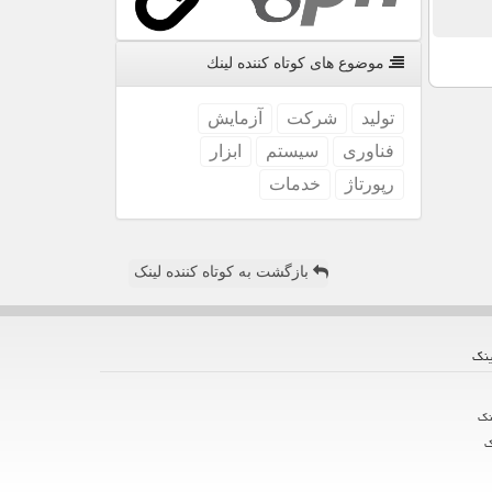
موضوع های كوتاه كننده لینك
تولید
شركت
آزمایش
فناوری
سیستم
ابزار
رپورتاژ
خدمات
بازگشت به کوتاه کننده لینک
ینك
نك
ك