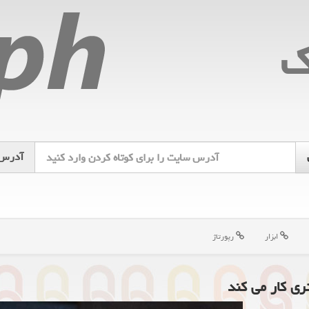
ك
آدرس
ابزار
رپورتاژ
تری كار می كند