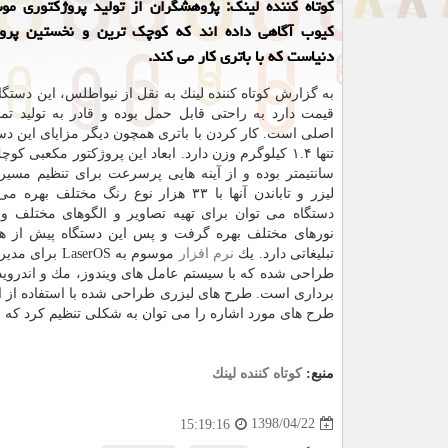
كوتاه كننده لینك: پژوهشگران از تولید پروژكتوری مو
كیوب آگاهی داده اند كه كوچك ترین و نخستین پروژ
دنیاست كه با باتری كار می كند.
قیمت دارد به راحتی قابل حمل بوده و قادر به تولید ت
اصلی است. كار كردن با باتری همچون دیگر مزایای این د
سانتیمتر بوده و از آینه هایی پرسرعت برای تنظیم مسی
لیزر و تاباندن آنها با ۳۳ هزار نوع رنگ مختلف ب
دستگاه می توان برای تهیه تصاویر و الگوهای مختلف و تاب
نورهای مختلف بهره گرفت و پس این دستگاه پیش از هر
تبلیغاتی دارد. یك
نرم افزار
موسوم به LaserOS 
طراحی شده كه با سیستم عامل های ویندوز، مك و اندروید
برداری است. طرح های لیزری طراحی شده با استفاده از این 
طرح های مورد اشاره را می توان به شكلی تنظیم كرد كه
منبع:
كوتاه كننده لینك
1398/04/22
15:19:16