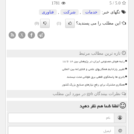
1781
5
/
5.0
تگهای خبر:
خدمات
,
شركت
,
فناوری
این مطلب را می پسندید؟
(0)
(1)
X
تازه ترین مطالب مرتبط
رتبه هوش مصنوعی ایران در پژوهش بین ۱۲ تا ۱۸
تغییر پارادایم همکاریهای علمی و فناورانه بین المللی
باتری ها پاسخگوی قطعی برق طولانی مدت نیستند
همکاری مشترک برای رفع نیازهای صنایع بزرگ کشور
نظرات بینندگان gph در مورد این مطلب
لطفا شما هم
نظر دهید