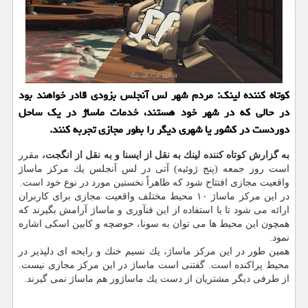
كوتاه كننده لینك: مردم شهر لس آنجلس بزودی قادر خواهند بود
در حالی كه در شهر خود هستند، خدمات ماساژ در یك ساحل
دوردست در كشور یا شهری دیگر را بطور مجازی تجربه كنند.
به گزارش كوتاه كننده لینك به نقل از ایسنا و به نقل از انگجت،
مقرر
است روز جمعه (پنج ژوئیه) آتی در لس آنجلس یك مركز ماساژ
واقعیت مجازی افتتاح شود كه ظاهراً نخستین مورد در نوع خود است.
در این مركز ماساژ ۱۰ محیط مختلف واقعیت مجازی برای كاربران
ارائه می شود تا با استفاده از این فنآوری و ماساژ آرامش بگیرند كه
همچون این محیط ها می توان به سونا، حوضچه و كابین اسكی اشاره
نمود.
همین طور در این مركز ماساژ، یك نسیم خنك و رایحه ای دلپذیر در
محیط پراكنده است. گفتنی است ماساژ در این مركز مجازی نیست.
از طرفی دیگر مشتریان از دست یك ماساژور هم ماساژ نمی گیرند.