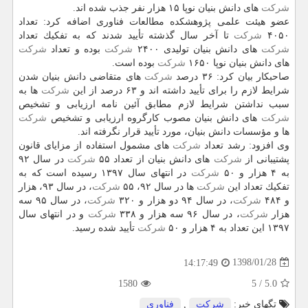
شركت
های دانش بنیان نوپا ۱۵ هزار نفر جذب شده اند.
عضو هیئت علمی پژوهشكده مطالعات فناوری اضافه كرد: تعداد
۴۰۵۰
شركت
تا آخر سال گذشته تأیید شدند كه به تفكیك تعداد
شركت
های دانش بنیان تولیدی ۲۴۰۰
شركت
بوده و تعداد
شركت
های دانش بنیان نوپا ۱۶۵۰
شركت
بوده است.
صاحبكار بیان كرد: ۳۶ درصد
شركت
های متقاضی دانش بنیان شدن
شرایط لازم را برای تأیید داشته اند و ۶۳ درصد از این
شركت
ها به
سبب نداشتن شرایط لازم مطابق آئین نامه ارزیابی و تشخیص
شركت
های دانش بنیان مصوب كارگروه ارزیابی و تشخیص
شركت
ها و مؤسسات دانش بنیان، مورد تأیید قرار نگرفته اند.
وی افزود: رشد تعداد
شركت
های مشمول استفاده از مزایای قانون
پشتیبانی از
شركت
های دانش بنیان از تعداد ۵۵
شركت
در سال ۹۲
به ۴ هزار و ۵۰
شركت
در انتهای سال ۱۳۹۷ رسیده است كه به
تفكیك تعداد این
شركت
ها در سال ۹۲، ۵۵
شركت
، در سال ۹۳، هزار
و ۴۸۴
شركت
، در سال ۹۴ دو هزار و ۳۲۰
شركت
، در سال ۹۵ سه
هزار
شركت
، در سال ۹۶ سه هزار و ۳۳۸
شركت
و در انتهای سال
۱۳۹۷ این تعداد به ۴ هزار و ۵۰
شركت
تأیید شده رسید.
1398/01/28
14:17:49
1580
5
/
5.0
تگهای خبر:
شركت
,
فناوری