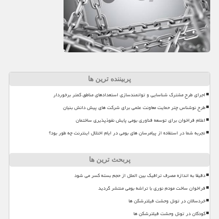
پربیننده ترین ها
اجرای طرح مشترک شناسایی و توانمندسازی استعدادهای مناطق کمتر برخوردار
طرح نوشناس چتر حمایت معاونت علمی برای شرکت های پیش دانش بنیان
اعلام فراخوان برای توسعه فناوری بومی پایش نفوذپذیری ساختمان
تجربه شما در استفاده از پیامرسان های بومی در ایام اختلال اینترنت چه طور بود؟
پربحث ترین ها
دقیقا به اندازه مصرف ترافیک بین الملل از حجم بسته کسر می شود
فراخوان ساخت مودم نوری با تراشه بومی منتشر گردید
خردسالان در تونل وحشت فیلترشکن ها
کودکان در تونل وحشت فیلترشکن ها