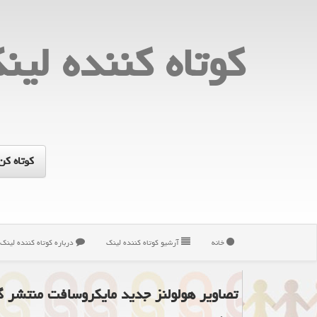
كوتاه كننده لین
خانه
آرشیو كوتاه كننده لینك
درباره كوتاه كننده لینك
تصاویر هولولنز جدید مایكروسافت منتشر گ