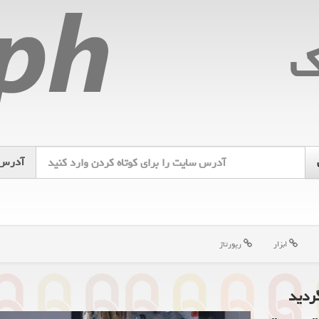
ك
آدرس
ابزار
رپورتاژ
ردید