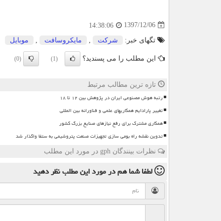
1397/12/06
14:38:06
تگهای خبر:
شركت
,
مایكروسافت
,
موبایل
این مطلب را می پسندید؟
(0)
(1)
تازه ترین مطالب مرتبط
رتبه هوش مصنوعی ایران در پژوهش بین ۱۲ تا ۱۸
تغییر پارادایم همکاریهای علمی و فناورانه بین المللی
همکاری مشترک برای رفع نیازهای صنایع بزرگ کشور
تدوین نقشه راه بومی سازی تجهیزات صنعت پتروشیمی به ستفا واگذار شد
نظرات بینندگان gph در مورد این مطلب
لطفا شما هم
در مورد این مطلب
نظر دهید