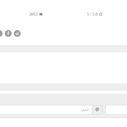
2053
5
/
5.0
X