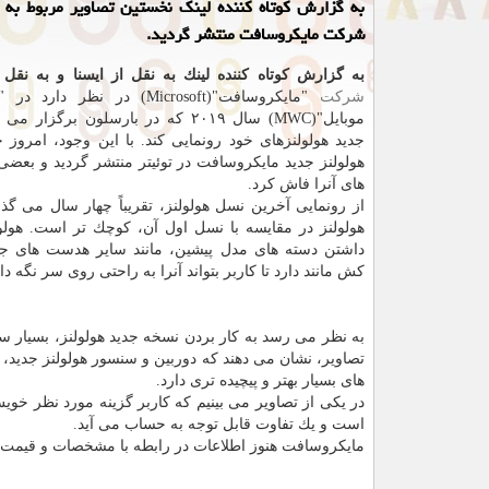
شركت مایكروسافت منتشر گردید.
به گزارش كوتاه كننده لینك به نقل از ایسنا و به نقل 
شركت
"مایكروسافت"(Microsoft) در نظر د
موبایل"(MWC) سال ۲۰۱۹ كه در بارسلون برگ
جدید هولولنزهای خود رونمایی كند. با این وجود، امروز چ
هولولنز جدید مایكروسافت در توئیتر منتشر گردید و بع
های آنرا فاش كرد.
از رونمایی آخرین نسل هولولنز، تقریباً چهار سال می گذ
داشتن دسته های مدل پیشین، مانند سایر هدست های جد
كش مانند دارد تا كاربر بتواند آنرا به راحتی روی سر نگه دار
به نظر می رسد به كار بردن نسخه جدید هولولنز، بسیار سا
تصاویر، نشان می دهند كه دوربین و سنسور هولولنز جدید،
های بسیار بهتر و پیچیده تری دارد.
است و یك تفاوت قابل توجه به حساب می آید.
مایكروسافت هنوز اطلاعات در رابطه با مشخصات و قیمت هولولنز ۲ جدید را منتشر 