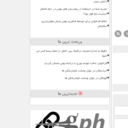
دانش بنیان
تجربه شما در استفاده از پیامرسان های بومی در ایام اختلال
اینترنت چه طور بود؟
اعلام فراخوان برای توسعه فناوری بومی پایش نفوذپذیری
ساختمان
پربحث ترین ها
دقیقا به اندازه مصرف ترافیک بین الملل از حجم بسته کسر می
شود
فراخوان ساخت مودم نوری با تراشه بومی منتشر گردید
خردسالان در تونل وحشت فیلترشکن ها
کودکان در تونل وحشت فیلترشکن ها
جدیدترین ها