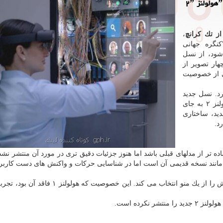
به گزارش كوتاه كننده لینك نخستین تصاویر مربوط به ˮهولولنز ۲ˮ
از تك كرانچ
،
ارد در "كنگره جهانی
زار می شود، از نسل
هار تصویر از
ضی از خصوصیت
رد. نسل جدید
هولولنز در مقایسه با نسل اول آن، كوچك تر است. هولولنز ۲ به جای
ید، ساختاری
د.
ده تر از مدلهای قبلی باشد اما هنوز جزئیات دقیق تری در مورد آن منتشر نش
 مانند نسخه قدیمی آن است اما در شناسایی حركات و واكنش های دست كاربر،
در یكی از تصاویر می بینیم كه كاربر گزینه مورد نظر خویش را از یك منو انتخاب می كند. این خصو
نكرده است.