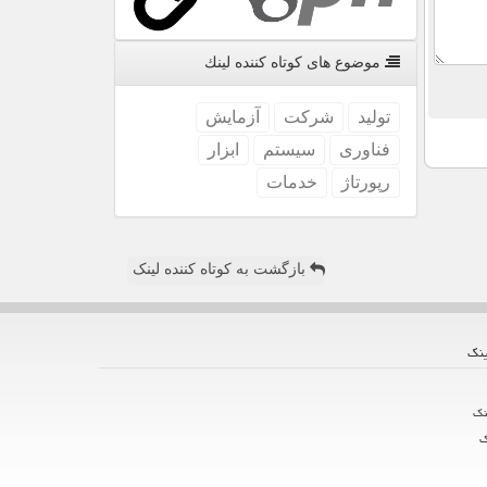
موضوع های كوتاه كننده لینك
تولید
شركت
آزمایش
فناوری
سیستم
ابزار
رپورتاژ
خدمات
بازگشت به کوتاه کننده لینک
ینك
نك
ك