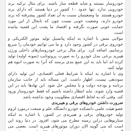
خودروساز نیستند و شاید قطعه ساز باشند. برای مثال تركیه برند
خودرویی ندارد. تنها حدود ۱۰ كشور در دنیا هستند كه دارای برند
خودرو هستند. ما وضعیتمان نسبت به آن تعداد كشور پیشرفته كه برند
خودرو دارند، وضعیت خوبی نیست چون كه تابحال از این مورد
حمایت خوبی صورت نگرفته و اقتصاد ما پشت این قضیه نیامده
است.
مولایی منش با اشاره به اینكه پتانسیل تولید موتور الكتریكی و
خودروی برقی در كشور وجود دارد و ما می توانیم خودمان را سریع
برسانیم، اضافه كرد: برای مثال برخی خودروسازهای داخلی ورژن
هیبرید برخی مدل خودرو را به صورت پروتوتایپ (نمونه اولیه) تولید
كرده اند اما باید به این جمع بندی برسند كه آنرا به صورت انبوه هم
تولید كنند.
وی با اشاره به اینكه با شرایط فعلی اقتصادی، این تولید دارای
سوددهی نیست، اظهار داشت: این مساله باید از جانب سازمان
برنامه و بودجه دولت و یا مجلس حل شود. این نهادها باید در این
قضیه وارد شوند. نباید انتظار داشته باشیم كه فقط خودروساز ورود
كند، وقتی كه به لحاظ اقتصادی مطلوبیت وجود نداشته باشد.
ضرورت داشتن خودروهای برقی و هیبریدی
عضو هیئت علمی دانشكده خودرو دانشگاه علم و صنعت درمورد لزوم
تولید خودروهای برقی و هیبریدی در كشور، با اشاره به اینكه
سناریوهایی دراین زمینه مطرح می شود، افزود: در دنیا روند این
است كه می گویند الان دوران موتورهای هیبرید است. بعضی می