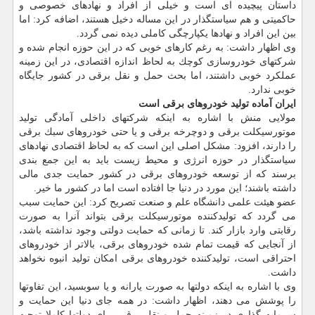
داستان پیچیده ای است و خیلی از افراد و نهادهای خصوصی و
حاكمیتی و هم سیاستگذار در این مساله دخیل هستند، اضافه كرد: اما
بین این افراد و نهادها یكپارچگی كاملی دیده نمی گردد.
وی اظهار داشت: به رغم كارهای خوبی كه در این حوزه انجام شده و
شركتهای خودروسازی كوچك به لحاظ اندازه اقتصادی، در این زمینه
عملكرد خوبی داشتند، اما بحث حمل و نقل برقی در كشور جایگاه
خوبی ندارد.
ایران آماده تولید خودروهای برقی است
مولایی منش با اشاره به اینكه شركتهای داخلی آمادگی تولید
موتورسیكلت برقی و دوچرخه برقی و یا حتی خودروهای سبك برقی
را دارند، افزود: مشكل اصلی این است كه به لحاظ اقتصادی نهادهای
سیاستگذار در حوزه انرژی و محیط زیست باید به این جمع بندی
برسند كه از توسعه خودروهای برقی در كشور حمایت جدی مالی
داشته باشند؛ این مورد در دنیا جا افتاده است اما در كشور ما خیر.
عضو هیئت علمی دانشگاه علم و صنعت تصریح كرد: این حمایت سبب
می گردد كه تولیدكننده موتورسیكلت برقی بتواند آنرا به صورت
رقابتی وارد بازار كند. تا زمانی كه حمایت دولتی وجود نداشته باشد،
از آنجایی كه قیمت تمام شده خودروهای برقی، بالاتر از خودروهای
احتراقی است، تولیدكننده خودروهای برقی امكان تولید انبوه نخواهد
داشت.
وی با اشاره به اینكه دولتها به صورت یارانه و یا سوبسید، این تفاوتها
را پوشش می دهند، اظهار داشت: در همه جای دنیا این حمایت و
سرمایه گذاری در زمینه حمل و نقل برقی برای دولتها كاملا توجیه