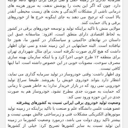
دارد. چون كه اگر این بحث را پوشش ندهند، به مرور هزینه های
درمانی ناشی از مشكلات آلایندگی و بحث های زیست محیطی آنقدر
بالا است كه ترجیح می دهند به جای اینگونه خرج ها از خودروهای
برقی و پاك حمایت كنند.
مولایی منش با تاكید براینكه تولید و توسعه خودروهای برقی در كشور
به لحاظ اقتصادی دارای منطق است، افزود: متاسفانه عمق این
داستان در نهادهای حاكمیتی و سیاستگذار در كشور ما، هنوز جا
نیافتاده است. البته حمایتهایی در این زمینه شده و نمی توان اظهار
داشت كه هیچ كاری صورت نگرفته است. برای مثال شهرداری تهران
برای منطقه ۱۲ طرح خوبی اجرا كرد و یا اینكه سازمان بهینه سازی
مصرف سوخت، مصوبات خوبی در این خصوص داشته است. اما اینها
كافی نیست.
وی اظهار داشت: وقتی خودروساز در تولید سرمایه گذاری می نماید،
انتظار دارد بتواند خودروی خویش را بفروشد. طبیعتا سراغ تولید
خودرویی نمی رود كه در بازار خریدار ندارد؛ به خاطر همین تا زمانی
كه حمایت به صورت جدی مطرح نشود، خودروساز هم به صورت
جدی در این حوزه ورود نمی كند.
وضعیت تولید خودروی برقی ایرانی نسبت به كشورهای پیشرفته
عضو هیئت علمی دانشگاه علم و صنعت با تاكید براینكه در زمینه تولید
موتورهای الكتریكی مشكلات فنی و زیرساختی چالش مهمی نیست و
بیشتر تاكید روی دولت می باشد، درمورد وضعیت كشورما در زمینه
این تولید نسبت به سایر كشورها تصریح كرد: خیلی از كشورها