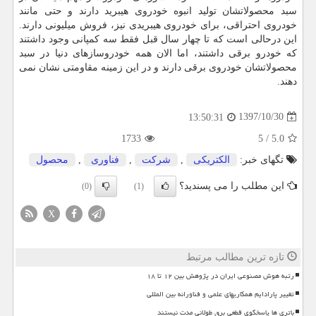
سبد محصولاتشان تولید انبوه خودروی هیبرید دارند و حتی مانند
خودروی احتراقی، برای خودروی هیبریدی نیز، فروش میلیونی دارند.
این درحالی است كه تا چهار سال قبل فقط سه كمپانی وجود داشتند
كه خودرو برقی داشتند، اما الان همه خودروسازهای دنیا در سبد
محصولاتشان خودروی برقی دارند و در این زمینه مقاومتی نشان نمی
دهند.
1397/10/30
13:50:31
1733
5
/
5.0
تگهای خبر:
الكتریكی
,
شركت
,
فناوری
,
محصول
این مطلب را می پسندید؟
(0)
(1)
X
تازه ترین مطالب مرتبط
رتبه هوش مصنوعی ایران در پژوهش بین ۱۲ تا ۱۸
تغییر پارادایم همکاریهای علمی و فناورانه بین المللی
باتری ها پاسخگوی قطعی برق طولانی مدت نیستند