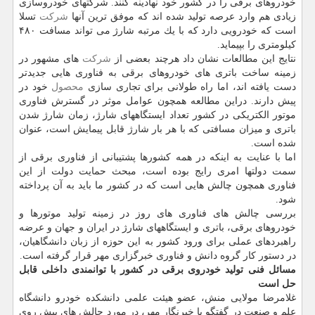
خودروهای برقی را در كشور خود نهادینه كنند. شركتهای خودروسازی
زیادی هم وارد عرصه تولید شده اند كه موفق ترین آنها
شركت
تسلا
است كه خودرویی دارد كه با یك مرتبه شارژ می تواند مسافت ۴۸۰
كیلومتری را بپیماید.
نتایج این مطالعات نشان داد هرچند بعضی از
شركت
های مشهور در
زمینه ساخت باتری های خودروهای برقی به فناوری هایی جدیدتر
دست یافته اند، اما راه طولانی برای تجاری سازی
محصول
خود در
پیش دارند. دراین مطالعه همچون عوامل موثر در گسترش فناوری
موتور الكتریكی در كشور تعداد ایستگاههای شارژ، زمان شارژ شدن
باتری و میزان مسافتی كه با هر بار شارژ قابل پیمایش است، عنوان
شده است.
اما با عنایت به اینكه در همه كشورها پشتیبانی از فناوری برقی از
سمت دولتها امری رایج بوده است، مبحث حمایت دولت از این
فناوری همچون چالش هایی است كه در كشور ما باید به آن پرداخته
شود.
بررسی چالش های فناوری های روز در زمینه تولید موتورها و
خودروهای برقی، باتری و ایستگاههای شارژ در ایران و جهان و عرضه
راهبردهای عملی برای ورود كشور به این حوزه از زبان دانشگاهیان،
در دستور كار گروه دانش و فناوری خبرگزاری مهر قرار گرفته است.
مسائل فنی تولید خودروی برقی در كشور با توانمندی داخلی قابل
حل است
غلامرضا مولایی منش، عضو هیئت علمی دانشكده خودرو دانشگاه
علم و صنعت در گفتگو با خبرنگار مهر، در مورد چالش های پیش روی