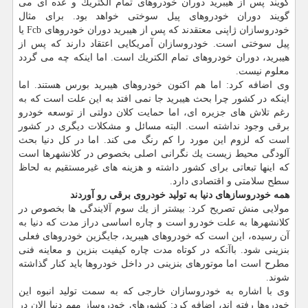
گویند پس از هیبرید دوران خودروهای تمام الكتریك و عده ای می
گویند دوران خودروهای پیل سوختی خواهد بود. برای مثال
خودروسازان ژاپنی معتقدند كه پس از هیبرید دوران خودروهای Fcb یا
پیل سوختی است. خودروسازان آمریكایی اعتقاد دارند كه پس از
هیبرید، دوران خودروهای تمام الكتریك است. اما اینكه چه می گردد
معلوم نیست.
وی اضافه كرد: اما هم اكنون خودروهای هیبرید بورس هستند. اما
اینكه در كشور چرا بحث هیبرید جا نمی افتد به این علت است كه به
رغم تلاش های جزیره ای، اما حمایت كلان دولتی از توسعه خودرو
برقی وجود نداشته است. البته مسائل و مشكلات دیگری در كشور
است كه لزوم این مورد را كم رنگ می كند. اما در كل دنیا بحث
آلودگی محیط زیست یك نگرانی اصلی بخصوص در كلانشهرها است
كه اینها تبعاتی برای كشور داشته و هزینه های غیرمستقیم به لحاظ
سطح سلامتی و اقتصادی دارد.
همه خودروسازهای دنیا به تولید خودروی برقی رو آوردند
مولایی منش تصریح كرد: بیشتر از یك سوم آلایندگی ها بخصوص در
كلانشهرها به علت خودرو است و چاره اساسی دراز مدت كه دنیا به
آن رسیده، این است كه خودروهای هیبرید، جایگزین خودروهای فعلی
بنزینی شود. باآنكه در كوتاه مدت چاره كیفیت بنزین و معاینه فنی
مطرح است اما موتورهای بنزینی در داخل خودروها باید كنار گذاشته
شوند.
وی با اشاره به خودروسازان خارجی كه به سمت تولید انبوه این
خودروها رفته اند، اضافه كرد: كشورهای خودروساز مهم دنیا الان در