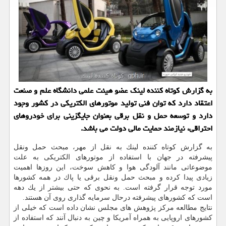
به گزارش كوتاه كننده لینك عضو هیئت علمی دانشگاه علم و صنعت
اعتقاد دارد كه توان فنی تولید موتورهای الكتریكی در كشور وجود
دارد و توسعه حمل و نقل برقی بعنوان جایگزینی برای خودروهای
احتراقی، نیازمند حمایت مالی دولت می باشد.
به گزارش كوتاه كننده لینك به نقل از مهر، مبحث حمل ونقل
پیشرفته در جهان با استفاده از موتورهای الكتریكی به علت
موضوعاتی مانند آلودگی هوا و كاهش سوخت، این روزها اهمیت
زیادی پیدا كرده و مبحث حمل ونقل برقی یا پاك در همه كشورها
مورد توجه قرار گرفته است. به نحوی كه حتی بیشتر از یك دهه
است كه كشورهای پیشرفته درحال سرمایه گذاری روی آن هستند.
نتایج مطالعه مركز پژوهش های مجلس نشان داده است كه خیلی از
كشورهای اروپایی به همراه آمریكا و چین به دنبال آنند كه استفاده از