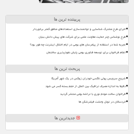
پربیننده ترین ها
اجرای طرح مشترک شناسایی و توانمندسازی استعدادهای مناطق کمتر برخوردار
طرح نوشناس چتر حمایت معاونت علمی برای شرکت های پیش دانش بنیان
تجربه شما در استفاده از پیامرسان های بومی در ایام اختلال اینترنت چه طور بود؟
اعلام فراخوان برای توسعه فناوری بومی پایش نفوذپذیری ساختمان
پربحث ترین ها
شروع سرویس پولی تاکسی خودران زوکس در یک شهر آمریکا
دقیقا به اندازه مصرف ترافیک بین الملل از حجم بسته کسر می شود
فراخوان ساخت مودم نوری با تراشه بومی منتشر گردید
خردسالان در تونل وحشت فیلترشکن ها
جدیدترین ها