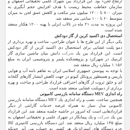
ارتفاع لجن» بود. این قرارداد بین شهرك علمی تحقیقاتی اصفهان و
سازمان حفاظت محیط زیست با هدف افزایش حجم آبگیری به
میزان ۸۰۰ تا ۱۲۰۰ میلیون متر مكعب و كاهش عمق لجن به میزان
متوسط ۶۰ تا ۱۰۰ سانتی متر منعقد شد.
این پروژه به مدت ۲۱ ماه در تالاب انزلی با پهنه ۱۲۰۰ هكتار منعقد
شده است.
استحصال دی اكسید كربن از گاز دودكش
یكی دیگر از این طرح ها با عنوان طراحی، ساخت و بهره برداری از
دمو پلنت غشایی برای استحصال دی اكسید كربن از گاز دودكش
است. این قرارداد بین یك
شركت
دانش بنیان ماشین سازی گاز
كربنیك در شهركرد و پژوهشكده پلیمر و پتروشیمی ایران به مبلغ
۱.۱۵۶ میلیارد ریال منعقد شد.
با توجه به پیوستن جمهوری اسلامی ایران به تفاهم نامه آب و هوایی
پاریس و همینطور پروتكل كیوتو در جهت كاهش انتشار گازهای گلخانه
ای و خلق ثروت از گازهای احتراقی قرارداد طراحی و ساخت و بهره
برداری از دموپلنت غشایی منعقد شده است.
راه اندازی MEV دستگاه سامانه بازرسی كامیونی
همچنین ساخت، نصب و راه اندازی یك MEV دستگاه سامانه بازرسی
كامیونی مدل سیار به همراه عرضه خدمات گارانتی از دیگر
قراردادهایی است كه امروز در حاشیه جلسه منعقد شد. این قرارداد
بین یك
شركت
و یك پیمانكار در شهرك علمی و تحقیقاتی اصفهان به
مبلغ ۱۳۵ میلیارد ریال منعقد شد. این دستگاه بازرسی كانتینری كالا
جزو دستگاه های استراتژیك هر كشور به حساب می آید. چونكه