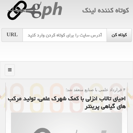
كوتاه كننده لینك
URL
منو
۴ قرارداد علمی با صنایع منعقد شد؛
احیای تالاب انزلی با كمك شهرك علمی، تولید مركب
های گیاهی پرینتر