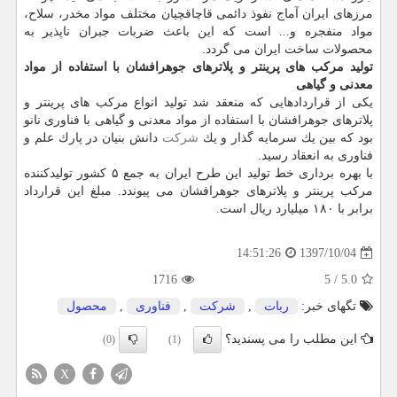
مرزهای ایران آماج نفوذ دائمی قاچاقچیان مختلف مواد مخدر، سلاح،
مواد منفجره و... است كه این باعث ضربات جبران ناپذیر به
محصولات ساخت ایران می گردد.
تولید مركب های پرینتر و پلاترهای جوهرافشان با استفاده از مواد
معدنی و گیاهی
یكی از قراردادهایی كه منعقد شد تولید انواع مركب های پرینتر و
پلاترهای جوهرافشان با استفاده از مواد معدنی و گیاهی با فناوری نانو
بود كه بین یك سرمایه گذار و یك
شركت
دانش بنیان در پارك علم و
فناوری به انعقاد رسید.
با بهره برداری خط تولید این طرح ایران به جمع ۵ كشور تولیدكننده
مركب پرینتر و پلاترهای جوهرافشان می پیوندد. مبلغ این قرارداد
برابر با ۱۸۰ میلیارد ریال است.
1397/10/04
14:51:26
1716
5
/
5.0
تگهای خبر:
ربات
,
شركت
,
فناوری
,
محصول
این مطلب را می پسندید؟
(0)
(1)
X