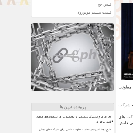
فیش حج
قیمت بیسیم موتورولا
 معاونت
ت
شركت
پربیننده ترین ها
اجرای طرح مشترک شناسایی و توانمندسازی استعدادهای مناطق
كت
های
کمتر برخوردار
یی دانش
طرح نوشناس چتر حمایت معاونت علمی برای شرکت های پیش