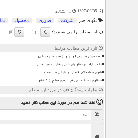
1397/09/05
20:35:41
تگهای خبر:
شركت
,
فناوری
,
محصول
,
نما
این مطلب را می پسندید؟
(0)
(1)
تازه ترین مطالب مرتبط
رتبه هوش مصنوعی ایران در پژوهش بین ۱۲ تا ۱۸
تغییر پارادایم همکاریهای علمی و فناورانه بین المللی
باتری ها پاسخگوی قطعی برق طولانی مدت نیستند
همکاری مشترک برای رفع نیازهای صنایع بزرگ کشور
نظرات بینندگان gph در مورد این مطلب
لطفا شما هم
در مورد این مطلب
نظر دهید