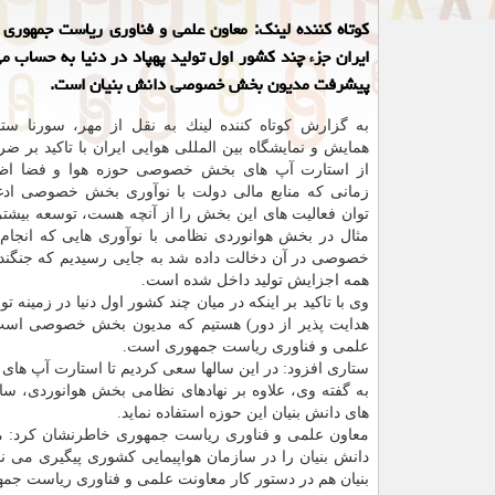
كوتاه كننده لینك: معاون علمی و فناوری ریاست جمهوری 
ایران جزء چند كشور اول تولید پهپاد در دنیا به حساب می
پیشرفت مدیون بخش خصوصی دانش بنیان است.
به گزارش كوتاه كننده لینك به نقل از مهر، سورنا ستا
همایش و نمایشگاه بین المللی هوایی ایران با تاكید بر ضر
از استارت آپ های بخش خصوصی حوزه هوا و فضا اظها
زمانی كه منابع مالی دولت با نوآوری بخش خصوصی ادغ
توان فعالیت های این بخش را از آنچه هست، توسعه بیشتری
مثال در بخش هوانوردی نظامی با نوآوری هایی كه انجا
خصوصی در آن دخالت داده شد به جایی رسیدیم كه جنگنده 
همه اجزایش تولید داخل شده است.
وی با تاكید بر اینكه در میان چند كشور اول دنیا در زمینه تولی
هدایت پذیر از دور) هستیم كه مدیون بخش خصوصی است، 
علمی و فناوری ریاست جمهوری است.
ستاری افزود: در این سالها سعی كردیم تا استارت آپ های 
به گفته وی، علاوه بر نهادهای نظامی بخش هوانوردی، س
های دانش بنیان این حوزه استفاده نماید.
معاون علمی و فناوری ریاست جمهوری خاطرنشان كرد: مبح
دانش بنیان را در سازمان هواپیمایی كشوری پیگیری می 
بنیان هم در دستور كار معاونت علمی و فناوری ریاست جم