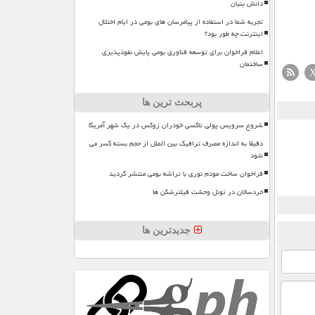
دانش بنیان
تجربه شما در استفاده از پیامرسان های بومی در ایام اختلال
اینترنت چه طور بود؟
اعلام فراخوان برای توسعه فناوری بومی پایش نفوذپذیری
ساختمان
پربحث ترین ها
شروع سرویس پولی تاکسی خودران زوکس در یک شهر آمریکا
دقیقا به اندازه مصرف ترافیک بین الملل از حجم بسته کسر می
شود
فراخوان ساخت مودم نوری با تراشه بومی منتشر گردید
خردسالان در تونل وحشت فیلترشکن ها
جدیدترین ها