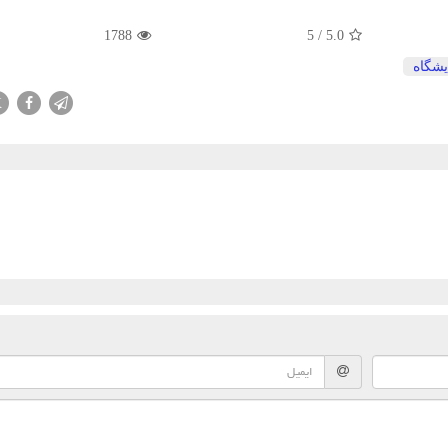
1788
5
/
5.0
یشگاه
X