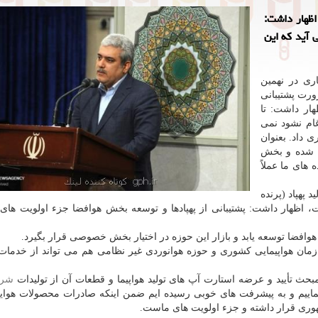
اظهار داشت:
 آید كه این
ری در نهمین
ورت پشتیبانی
ر داشت: تا
ام نشود نمی
 داد. بعنوان
م شده و بخش
های ما عملاً
د پهپاد (پرنده
اظهار داشت: پشتیبانی از پهپادها و توسعه بخش هوافضا جزء اولویت های
هوافضا توسعه یابد و بازار این حوزه در اختیار بخش خصوصی قرار بگیرد.
ازمان هواپیمایی كشوری و حوزه هوانوردی غیر نظامی هم می تواند از خدما
ث تأیید و عرضه استارت آپ های تولید هواپیما و قطعات آن از تولیدات
شر
نماییم و به پیشرفت های خوبی رسیده ایم ضمن اینكه صادرات محصولات هوا
هوری قرار داشته و جزء اولویت های ماست.