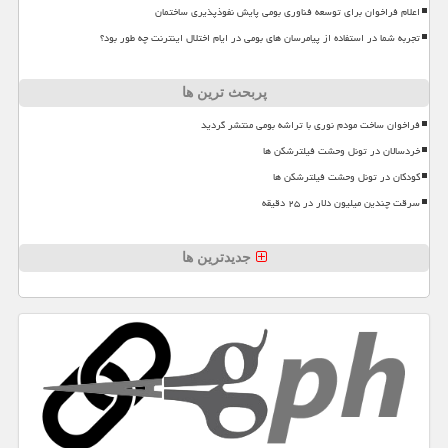
اعلام فراخوان برای توسعه فناوری بومی پایش نفوذپذیری ساختمان
تجربه شما در استفاده از پیامرسان های بومی در ایام اختلال اینترنت چه طور بود؟
پربحث ترین ها
فراخوان ساخت مودم نوری با تراشه بومی منتشر گردید
خردسالان در تونل وحشت فیلترشکن ها
کودکان در تونل وحشت فیلترشکن ها
سرقت چندین میلیون دلار در ۲۵ دقیقه
جدیدترین ها