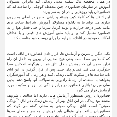
در همان محفظه تنگ سفینه مدتی زندگی كند بنابراین مسئولان
آموزش در سازمان فضانوردی چین محفظه كوچكی را ساخته اند كه
فضانوردان باید روزهایی را در آن به سر ببرند.
این اتاقك ها كه كاملا كیپ هستند و راهی به جز در اصلی به بیرون
ندارند می تواند بنا به دلخواه مسئولان آموزش، شرایط سخت تری
مانند تغییر درجه حرارت و تولید گرما، سرما و حتی فشار هوا را به
فضانورد تحمیل كند و او باید طبق آموزش های قبلی و با حداقل
امكانات موجود در اتاقك، شرایط را برای زیست خود مناسب كند.
یكی دیگر از تمرین و آزمایش ها، قرار دادن فضانورد در اتاقی است
كه كاملا بی صدا است یعنی هیچ صدایی از بیرون به داخل آن راه
ندارد ضمن آن كه پوشش داخل اتاق هم از هرگونه انعكاس صدا
جلوگیری می كند. فضانوردان چینی پس از قرار گرفتن در این اتاق
باید ساعت ها در سكوت كامل زندگی كنند و هر زمان كه آموزشگران
بخواهند با استفاده از ارتباط رادیویی به سوالات آنها پاسخ دهند. بدین
سان میزان توانایی فضانورد در برابر زندگی در انزوا و سكوت مورد
آزمایش قرار می گیرد.
فضانوردان روس همینطور آزمایش هایی دارند اما سالیجان شریپف
معتقد بود زندگی در این اتاق بهتر از آزمایش زندگی در اتاق "آلودگی
صوتی" است. اتاق آلودگی صوتی به محلی گفته می گردد كه
فضانوردان ساعت های متوالی باید خویش را به سر و صدای صدها
دستگاه موجود در ایستگاه فضایی عادت دهند. او می گوید ویز ویز هر