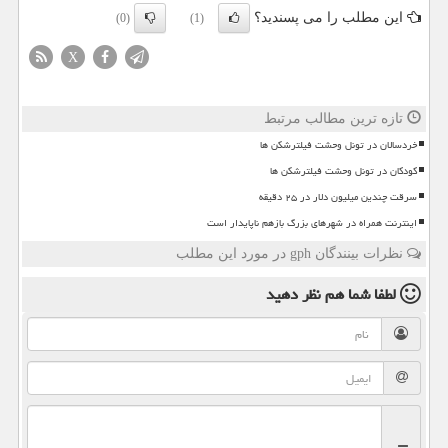
این مطلب را می پسندید؟
(0)
(1)
X
تازه ترین مطالب مرتبط
خردسالان در تونل وحشت فیلترشکن ها
کودکان در تونل وحشت فیلترشکن ها
سرقت چندین میلیون دلار در ۲۵ دقیقه
اینترنت همراه در شهرهای بزرگ بازهم ناپایدار است
نظرات بینندگان gph در مورد این مطلب
لطفا شما هم
نظر دهید