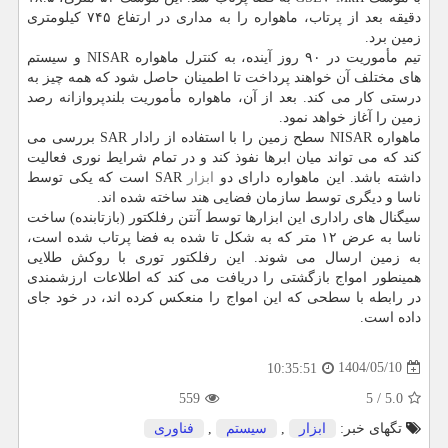
دقیقه بعد از پرتاب، ماهواره را به مداری در ارتفاع ۷۴۵ کیلومتری
زمین برد.
تیم مأموریت در ۹۰ روز آینده، به کنترل ماهواره NISAR و سیستم
های مختلف آن خواهند پرداخت تا اطمینان حاصل شود که همه چیز به
درستی کار می کند. بعد از آن، ماهواره مأموریت بلندپروازانه رصد
زمین را آغاز خواهد نمود.
ماهواره NISAR سطح زمین را با استفاده از رادار SAR بررسی می
کند که می تواند میان ابرها نفوذ کند و در تمام شرایط نوری فعالیت
داشته باشد. این ماهواره دارای دو
ابزار
SAR است که یکی توسط
ناسا و دیگری توسط سازمان فضایی هند ساخته شده اند.
سیگنال های راداری این ابزارها توسط آنتن رفلکتور (بازتابنده) ساخت
ناسا به عرض ۱۲ متر که به شکل تا شده به فضا پرتاب شده است،
به زمین ارسال می شوند. این رفلکتور توری با روکش طلایی
همینطور امواج بازگشتی را دریافت می کند که اطلاعات ارزشمندی
در رابطه با سطحی که این امواج را منعکس کرده اند، در خود جای
داده است.
1404/05/10
10:35:51
559
5
/
5.0
تگهای خبر:
ابزار
,
سیستم
,
فناوری