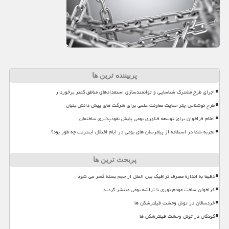
پربیننده ترین ها
اجرای طرح مشترک شناسایی و توانمندسازی استعدادهای مناطق کمتر برخوردار
طرح نوشناس چتر حمایت معاونت علمی برای شرکت های پیش دانش بنیان
اعلام فراخوان برای توسعه فناوری بومی پایش نفوذپذیری ساختمان
تجربه شما در استفاده از پیامرسان های بومی در ایام اختلال اینترنت چه طور بود؟
پربحث ترین ها
دقیقا به اندازه مصرف ترافیک بین الملل از حجم بسته کسر می شود
فراخوان ساخت مودم نوری با تراشه بومی منتشر گردید
خردسالان در تونل وحشت فیلترشکن ها
کودکان در تونل وحشت فیلترشکن ها