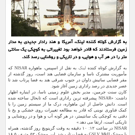
به گزارش کوتاه کننده لینک، آمریکا و هند رادار جدیدی به مدار
زمین فرستادند که قادر خواهد بود تغییراتی به کوچکی یک سانتی
متر را در هر آب و هوایی، و در تاریکی و روشنایی رصد کند.
به گزارش کوتاه کننده
لینک
به نقل از اسپیس، ماهواره NISAR که
مأموریت مشترک ناسا و سازمان فضایی هند است، روز گذشته از
مقر فضایی ساتیش داوان در جنوب شرقی هند به فضا پرتاب شد تا
عصر جدیدی در رصد راداری زمین آغاز شود.
کارن سنت جرمین، مدیر بخش علوم زمینی ناسا، در اینباره اظهار
داشت: «NISAR پیشرفته ترین راداری است که تابحال ساخته شده
است. دانش حاصل از این ماهواره، درک ما از سیستم زمین را با
کمک فناوری نوینی که قادر به مطالعه تغییرات روی خشکی و یخ با
دقتی به کوچکی یک سانتیمتر، در هر گونه آب و هوا و در روشنایی و
تاریکی است، ارتقا می دهد.»
NISAR در ساعت ۱۲: ۱۰ دقیقه به وقت گرینویچ روز گذشته، همراه
با موشک GSLV MkII به فضا پرتاب شد. این موشک ۵۲ متری، ۱۸.۵