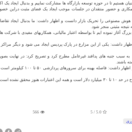
ان هستیم تا در حوزه توسعه بازارگاه ها مشارکت نماییم و بدنبال ایجاد یک ا
ه، همکاری و حضور منتقدان در جلسات موجب ایجاد یک فضای مثبت دراین خ
ش مصنوعی را تحریک بازار دانست و اظهار داشت: ما بدنبال ایجاد تقاضا 
نتیجه مثبتی منجر شود.
بزرگ آغاز نموده ایم تا بواسطه اعتبار مالیاتی، همکاریهای مفیدی با شرکت ه
هار داشت: یکی از این مزارع در پارک پردیس ایجاد می شود و دیگر مراکز ب
به سبب جنبه های پدافند غیرعامل مطرح کرد و تصریح کرد: در نهایت بصو
ه باشند.
وی همین طور به چالش های فاصله سرورها اشاره نمود و اظهار داشت: فاصله بهینه برای 
ز محقق نشده است.
566
5
/
5.0
وری
X