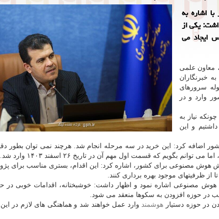
با اشاره به
ور اظهار داشت: یکی از
س ایجاد می
، معاون علمی
ییس جمهور، امروز در حاشیه نمایشگاه اینوتکس ۲۰۲۵ به خبرنگاران
 محموله سرورهای
ر وارد و در
ونکه نیاز به
اشتیم و این
خرسندی از ورود تجهیزات GPU فارم به کشور اضافه کرد: این خرید در سه مرحله انجام شد. هرچند نمی توان بطور
م بگویم که قسمت اول مهم آن در تاریخ ۲۶ اسفند ۱۴۰۳ وارد شد.
ازش هوش مصنوعی برای کشور، اشاره کرد: این اقدام، بستری مناسب برای پژ
 از ظرفیتهای موجود بهره برداری کنند.
هوش مصنوعی اشاره نمود و اظهار داشت: خوشبختانه، اقدامات خوبی در حا
خب در حوزه افزودن به سکوها منعقد می شود.
هوشمند
وارد عمل خواهند شد و هماهنگی های لازم در ا