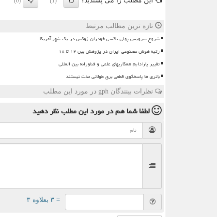
این مطلب را می پسندید؟
(0)
(1)
تازه ترین مطالب مرتبط
شروع سرویس پولی تاکسی خودران زوکس در یک شهر آمریکا
رتبه هوش مصنوعی ایران در پژوهش بین ۱۲ تا ۱۸
تغییر پارادایم همکاریهای علمی و فناورانه بین المللی
باتری ها پاسخگوی قطعی برق طولانی مدت نیستند
نظرات بینندگان gph در مورد این مطلب
لطفا شما هم
در مورد این مطلب
نظر دهید
= ۳ بعلاوه ۳