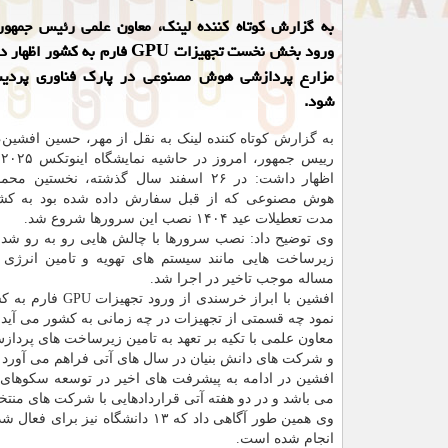
به گزارش کوتاه کننده لینک، معاون علمی رئیس جمهور 
ورود بخش نخست تجهیزات GPU فارم به کش
مزارع پردازشی هوش مصنوعی در پارک فناوری پردی
شود.
به گزارش کوتاه کننده لینک به نقل از مهر، حسین افشین
ر
اظهار داشت: در ۲۶ اسفند سال گذشته، نخستین
هوش مصنوعی که از قبل سفارش داده شده بود به کشو
مدت تعطیلات عید ۱۴۰۴ نصب این سرورها شروع شد.
وی توضیح داد: نصب سرورها با چالش هایی رو به رو شد چ
زیرساخت هایی مانند سیستم های تهویه و تامین انرژی د
مساله موجب تاخیر در اجرا شد.
افشین با ابراز 
نمود چه قسمتی از تجهیزات در چه زمانی به کشور می آید، اما می توان
معاون علمی با تکیه بر تعهد به تامین زیرساخت های پرد
و شرکت های دانش بنیان در سال های آتی فراهم می آورد تا
افشین در ادامه به پیشرفت های اخیر در توسعه سکوهای 
می باشد و در دو هفته آتی قراردادهایی با شرکت های منت
وی همین طور آگاهی داد که ۱۳ دانشگاه نیز برای فعال شدن در حوزه دستیار
انجام شده است.