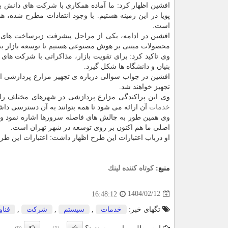
افشین اظهار کرد: ما آماده همکاری با شرکت های دانش بنی
پویا در این زمینه هستیم. با وجود انتقادات مطرح شد
است.
افشین در ادامه، یکی از مراحل پیشرفت زیرساخت های هو
محصولات مبتنی بر هوش مصنوعی هستیم تا توسعه بازار به 
وی تاکید کرد: برای تقویت بازار، مذاکراتی با شرکت های 
بنیان و دانشگاه ها شکل گیرد.
افشین در جواب سوالی درباره ی تجهیز مزارع پردازشی اظ
تجهیز خواهند شد.
وی این پراکندگی مزارع پردازشی در شهرهای مختلف را 
خدمات
آن ارائه می شود تا همه بتوانند به آن دسترسی داشت
اصلی ما هم اکنون بر روی توسعه در شهر تهران است.
او درباب اعتبارات این طرح اظهار داشت: اعتبارات این طرح در حد ۱۰ تا ۳۰ میلیارد دلار است و همه این اعتبارات هنو
منبع:
كوتاه كننده لینك
1404/02/12
16:48:12
تگهای خبر:
خدمات
,
سیستم
,
شركت
,
فنا