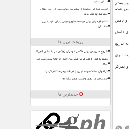
دانش بنیان
کوسیستم
تجربه شما در استفاده از پیامرسان های بومی در ایام اختلال
صوص شده
اینترنت چه طور بود؟
و تامین
اعلام فراخوان برای توسعه فناوری بومی پایش نفوذپذیری
ساختمان
ای دانش
پربحث ترین ها
ه تدریج
شروع سرویس پولی تاکسی خودران زوکس در یک شهر آمریکا
رت ابری
دقیقا به اندازه مصرف ترافیک بین الملل از حجم بسته کسر می
شود
سرورهای پردازشی ۵۰ تا ۱۰۰ کیلومتر است و تمرکز
فراخوان ساخت مودم نوری با تراشه بومی منتشر گردید
خردسالان در تونل وحشت فیلترشکن ها
جدیدترین ها