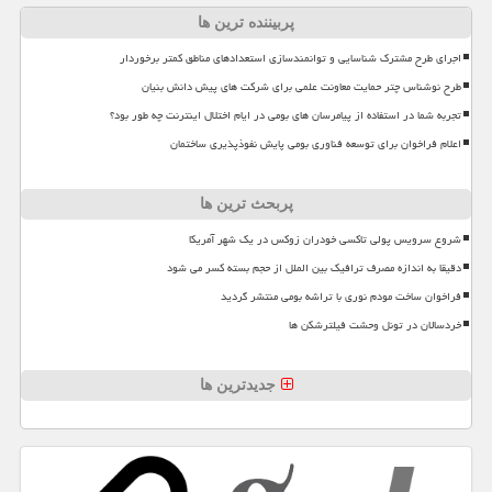
پربیننده ترین ها
اجرای طرح مشترک شناسایی و توانمندسازی استعدادهای مناطق کمتر برخوردار
طرح نوشناس چتر حمایت معاونت علمی برای شرکت های پیش دانش بنیان
تجربه شما در استفاده از پیامرسان های بومی در ایام اختلال اینترنت چه طور بود؟
اعلام فراخوان برای توسعه فناوری بومی پایش نفوذپذیری ساختمان
پربحث ترین ها
شروع سرویس پولی تاکسی خودران زوکس در یک شهر آمریکا
دقیقا به اندازه مصرف ترافیک بین الملل از حجم بسته کسر می شود
فراخوان ساخت مودم نوری با تراشه بومی منتشر گردید
خردسالان در تونل وحشت فیلترشکن ها
جدیدترین ها