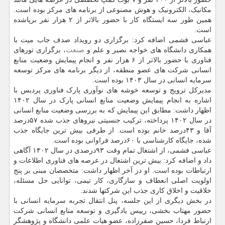
مکانیک، الکترونیک و هوش مصنوعی از برنامه های مرکز بوده است.
همین طور سه ایستگاه کار با حضور بالاتر از ۲ هزار نفر برپاشده
است.
عباسی فشمی اضافه کرد: برگزاری دو رویداد صدف جاب میت با
همکاری دانشگاه های خواجه نصیر و علم و
صنعت
، برگزاری تورهای
فناوری با حضور بالاتر از ۶ هزار نفر و انجام پیمایش وضعیت منابع
انسانی شرکت های عضو منطقه، از دیگر برنامه های مرکز توسعه
سرمایه انسانی در سال ۱۴۰۳ بوده است.
مدیرکل ترویج و توسعه خوشه های نوآوری پارک فناوری پردیس با
اشاره به انجام پیمایش وضعیت منابع انسانی پارک در سال ۱۴۰۲
اظهار داشت: مطابق این پیمایش که به بررسی وضعیت منابع انسانی
در سال ۱۴۰۲ پرداخته، ترکیب جنسیتی نیروهای جذب شده ۵۷درصد
آقا و ۴۳درصد خانم بوده است. از طرفی بیش ترین جایگاه جذب
شده، جایگاه کارشناسی با ۶۰درصد فراوانی بوده است.
عباسی فشمی، از اشتغال تمام وقت ۹۳درصدی در سال ۱۴۰۲ آگاهی
داد و اضافه کرد: بیش ترین اشتغال در عرصه های فناوری اطلاعات و
ارتباطات بوده است. او در آخر اظهار داشت: متخصصان مبنی بر پنج
اولویت اصلی انعطاف و سازگاری، کار تیمی، توانایی حل مسئله،
خلاقیت و اخلاق کاری جذب این شرکتها شدند.
در بخش دیگری از این جلسه، پنل انتقال تجربه سرمایه انسانی با
حضور مهتاب بخشی، رییس یادگیری و توسعه منابع انسانی شرکت
ارتباط فردا، حسین صفرزاده، عضو هیات علمی دانشگاه و پژوهشگر