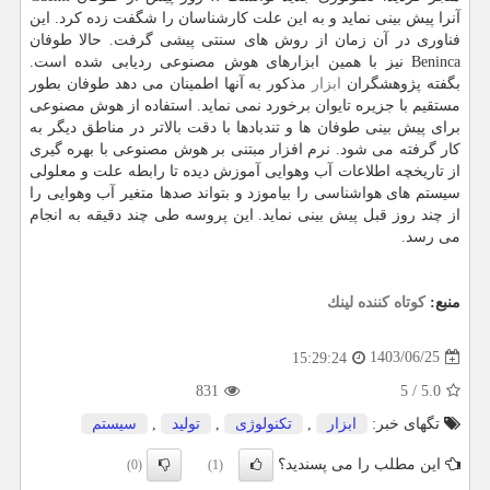
آنرا پیش بینی نماید و به این علت کارشناسان را شگفت زده کرد. این
فناوری در آن زمان از روش های سنتی پیشی گرفت. حالا طوفان
Beninca نیز با همین ابزارهای هوش مصنوعی ردیابی شده است.
بگفته پژوهشگران
ابزار
مذکور به آنها اطمینان می دهد طوفان بطور
مستقیم با جزیره تایوان برخورد نمی نماید. استفاده از هوش مصنوعی
برای پیش بینی طوفان ها و تندبادها با دقت بالاتر در مناطق دیگر به
کار گرفته می شود. نرم افزار مبتنی بر هوش مصنوعی با بهره گیری
از تاریخچه اطلاعات آب وهوایی آموزش دیده تا رابطه علت و معلولی
سیستم های هواشناسی را بیاموزد و بتواند صدها متغیر آب وهوایی را
از چند روز قبل پیش بینی نماید. این پروسه طی چند دقیقه به انجام
می رسد.
منبع:
كوتاه كننده لینك
1403/06/25
15:29:24
831
5
/
5.0
تگهای خبر:
ابزار
,
تكنولوژی
,
تولید
,
سیستم
این مطلب را می پسندید؟
(0)
(1)