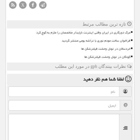
X
تازه ترین مطالب مرتبط
مرگ دورکاری در ایران وقتی اینترنت ناپایدار متخصصان را ملزم به کوچ کرد
فراخوان ساخت مودم نوری با تراشه بومی منتشر گردید
خردسالان در تونل وحشت فیلترشکن ها
کودکان در تونل وحشت فیلترشکن ها
نظرات بینندگان gph در مورد این مطلب
لطفا شما هم
نظر دهید