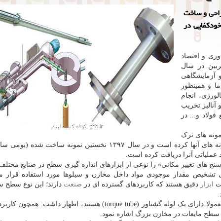
راحی و ساخت
ودکفایی در
وری و اقتصاد
بین در سال
 آزمایشگاهی
ا و همینطور
ورژی، انجام
آنالیز تخریب
ولاد و... در
ونه های ترک
تیوب خارجی پرداخته و سپس مبادرت به بومی سازی نمونه های آنها کرده است و در سال ۱۳۹۷ نخستین نمونه سا
 عملیاتی آنرا دریافت کرده است.
ای تغییر مکانی» را نوعی از ابزارهای اندازه گیری سطح در صنایع مختلف 
شخیص مقدار موجودی مواد داخل مخازن و سیلوها مورد استفاده قرار می
ات
ابزار
دقیق هستند که کاربردهای گسترده ای در
صنعت
دارند؛ این نوع سطح سن
.
وی ضمن اشاره به این که سطح سنج های تغییر مکانی، معمولا دارای یک لوله گشتاور (torque tube) هستند، اظهار دا
ل سطح مایعات در مخازن بزرگ اشاره نمود.