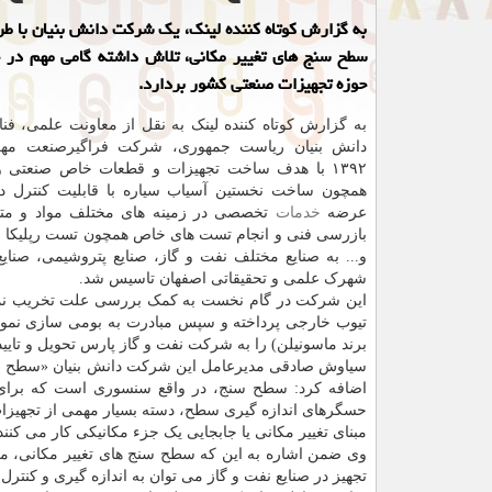
به گزارش کوتاه کننده لینک، یک شرکت دانش بنیان با ط
سطح سنج های تغییر مکانی، تلاش داشته گامی مهم در خ
حوزه تجهیزات صنعتی کشور بردارد.
به گزارش کوتاه کننده لینک به نقل از معاونت علمی، فنا
دانش بنیان ریاست جمهوری، شرکت فراگیرصنعت مهر
۱۳۹۲ با هدف ساخت تجهیزات و قطعات خاص صنعتی و
همچون ساخت نخستین آسیاب سیاره با قابلیت کنترل دم
عرضه
خدمات
تخصصی در زمینه های مختلف مواد و متال
بازرسی فنی و انجام تست های خاص همچون تست رپلیکا و 
و... به صنایع مختلف نفت و گاز، صنایع پتروشیمی، صنایع ف
شهرک علمی و تحقیقاتی اصفهان تاسیس شد.
این شرکت در گام نخست به کمک بررسی علت تخریب نم
برند ماسونیلن) را به شرکت نفت و گاز پارس تحویل و تایید
سیاوش صادقی مدیرعامل این شرکت دانش بنیان «سطح سنج ه
اضافه کرد: سطح سنج، در واقع سنسوری است که برای ت
حسگرهای اندازه گیری سطح، دسته بسیار مهمی از تجهیز
مبنای تغییر مکانی یا جابجایی یک جزء مکانیکی کار می کنند
تجهیز در صنایع نفت و گاز می توان به اندازه گیری و کنتر