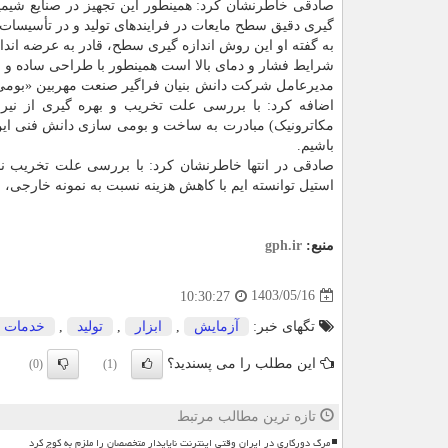
صادقی خاطرنشان کرد: همینطور این تجهیز در صنایع شیمیای
گیری دقیق سطح مایعات در فرایندهای تولید و در تأسیسات 
به گفته او این روش اندازه گیری سطح، قادر به عرضه اند
شرایط فشار و دمای بالا است همینطور با طراحی ساده و
مدیرعامل شرکت دانش بنیان فراگیر صنعت مهربین «بومی 
اضافه کرد: با بررسی علت تخریب و بهره گیری از نیر
مکاترونیک) مبادرت به ساخت و بومی سازی دانش فنی ای
باشیم.
صادقی در انتها خاطرنشان کرد: با بررسی علت تخریب نم
استیل توانسته ایم با کاهش هزینه نسبت به نمونه خارجی، 
منبع:
gph.ir
1403/05/16
10:30:27
تگهای خبر:
آزمایش
,
ابزار
,
تولید
,
خدمات
این مطلب را می پسندید؟
(0)
(1)
تازه ترین مطالب مرتبط
مرگ دورکاری در ایران وقتی اینترنت ناپایدار متخصصان را ملزم به کوچ کرد