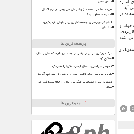
دانش بنیان
 اندازه
 آید.
تجربه شما در استفاده از پیامرسان های بومی در ایام اختلال
اینترنت چه طور بود؟
فاده در
اعلام فراخوان برای توسعه فناوری بومی پایش نفوذپذیری
خواند و
ساختمان
اربردی،
برداشته
پربحث ترین ها
نکونل و
مرگ دورکاری در ایران وقتی اینترنت ناپایدار متخصصان را ملزم
به کوچ کرد
خاموشی سراسری، اتصال اینترنت کوبا را مختل کرد
شروع سرویس پولی تاکسی خودران زوکس در یک شهر آمریکا
دقیقا به اندازه مصرف ترافیک بین الملل از حجم بسته کسر می
شود
جدیدترین ها